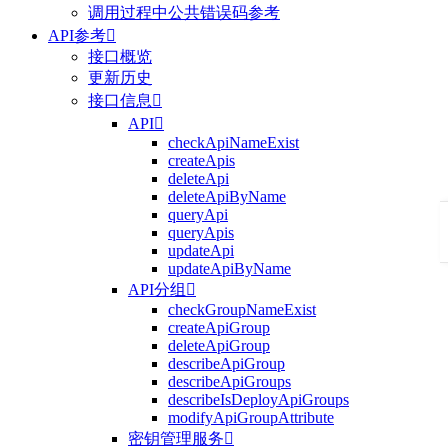
调用过程中公共错误码参考
API参考

接口概览
更新历史
接口信息

API

checkApiNameExist
createApis
deleteApi
deleteApiByName
queryApi
queryApis
updateApi
updateApiByName
API分组

checkGroupNameExist
createApiGroup
deleteApiGroup
describeApiGroup
describeApiGroups
describeIsDeployApiGroups
modifyApiGroupAttribute
密钥管理服务
