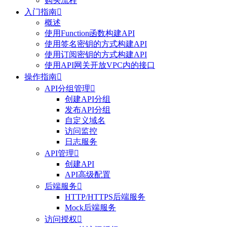
购买流程
入门指南

概述
使用Function函数构建API
使用签名密钥的方式构建API
使用订阅密钥的方式构建API
使用API网关开放VPC内的接口
操作指南

API分组管理

创建API分组
发布API分组
自定义域名
访问监控
日志服务
API管理

创建API
API高级配置
后端服务

HTTP/HTTPS后端服务
Mock后端服务
访问授权
