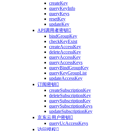
createKey
queryKeyInfo
queryKeys
resetKey
updateKey
API调用者密钥

bindGroupKey
checkKeyExist
createAccessKey
deleteAccessKey
queryAccessKey
queryAccessKeys
queryBindGroupKey
queryKeyGroupList
updateAccessKey
订阅密钥

createSubscriptionKey
deleteSubscriptionKey
querySubscriptionKey
querySubscriptionKeys
updateSubscriptionKey
京东云用户密钥

queryUcAccessKeys
访问授权
