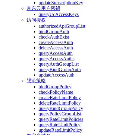
updateSubscriptionKey
京东云用户密钥
queryUcAccessKeys
访问授权
authorizedApiGroupList
bindGroupAuth
checkAuthExist
createAccessAuth
deleteAccessAuth
queryAccessAuth
queryAccessAuths
queryAuthGroupList
queryBindGroupAuth
updateAccessAuth
限流策略
bindGroupPolicy
checkPolicyName
createRateLimitPolicy
deleteRateLimitPolicy
queryBindGroupPolicy
queryPolicyGroupList
queryRateLimitPolicies
queryRateLimitPolicy
updateRateLimitPolicy