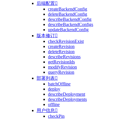
后端配置

createBackendConfig
deleteBackendConfig
describeBackendConfig
describeBackendConfigs
updateBackendConfig
版本修订

checkRevisionExist
createRevision
deleteRevision
describeRevisions
getRevisionIds
modifyRevision
queryRevision
部署列表

batchOffline
deploy
describeDeployment
describeDeployments
offline
用户信息

checkPin