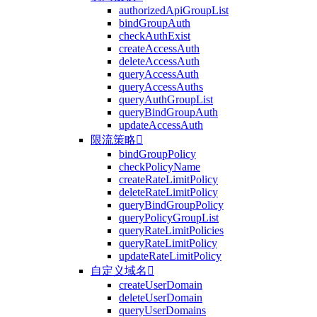
authorizedApiGroupList
bindGroupAuth
checkAuthExist
createAccessAuth
deleteAccessAuth
queryAccessAuth
queryAccessAuths
queryAuthGroupList
queryBindGroupAuth
updateAccessAuth
限流策略

bindGroupPolicy
checkPolicyName
createRateLimitPolicy
deleteRateLimitPolicy
queryBindGroupPolicy
queryPolicyGroupList
queryRateLimitPolicies
queryRateLimitPolicy
updateRateLimitPolicy
自定义域名

createUserDomain
deleteUserDomain
queryUserDomains