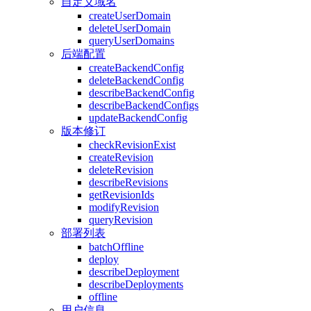
自定义域名
createUserDomain
deleteUserDomain
queryUserDomains
后端配置
createBackendConfig
deleteBackendConfig
describeBackendConfig
describeBackendConfigs
updateBackendConfig
版本修订
checkRevisionExist
createRevision
deleteRevision
describeRevisions
getRevisionIds
modifyRevision
queryRevision
部署列表
batchOffline
deploy
describeDeployment
describeDeployments
offline
用户信息