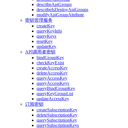
describeApiGroups
describeIsDeployApiGroups
modifyApiGroupAttribute
密钥管理服务
createKey
queryKeyInfo
queryKeys
resetKey
updateKey
API调用者密钥
bindGroupKey
checkKeyExist
createAccessKey
deleteAccessKey
queryAccessKey
queryAccessKeys
queryBindGroupKey
queryKeyGroupList
updateAccessKey
订阅密钥
createSubscriptionKey
deleteSubscriptionKey
querySubscriptionKey
querySubscriptionKeys