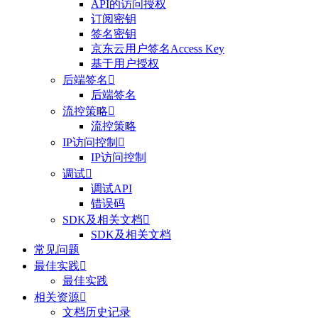
API的访问授权
订阅密钥
签名密钥
京东云用户签名Access Key
基于用户授权
后端签名

后端签名
流控策略

流控策略
IP访问控制

IP访问控制
调试

调试API
错误码
SDK及相关文档

SDK及相关文档
常见问题
最佳实践

最佳实践
相关资源

文档历史记录