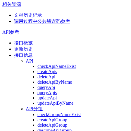
相关资源
文档历史记录
调用过程中公共错误码参考
API参考
接口概览
更新历史
接口信息
API
checkApiNameExist
createApis
deleteApi
deleteApiByName
queryApi
queryApis
updateApi
updateApiByName
API分组
checkGroupNameExist
createApiGroup
deleteApiGroup
describeApiGroup