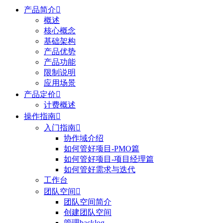
产品简介

概述
核心概念
基础架构
产品优势
产品功能
限制说明
应用场景
产品定价

计费概述
操作指南

入门指南

协作域介绍
如何管好项目-PMO篇
如何管好项目-项目经理篇
如何管好需求与迭代
工作台
团队空间

团队空间简介
创建团队空间
管理backlog