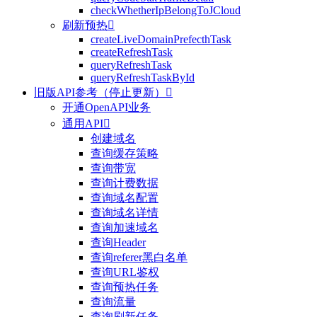
checkWhetherIpBelongToJCloud
刷新预热

createLiveDomainPrefecthTask
createRefreshTask
queryRefreshTask
queryRefreshTaskById
旧版API参考（停止更新）

开通OpenAPI业务
通用API

创建域名
查询缓存策略
查询带宽
查询计费数据
查询域名配置
查询域名详情
查询加速域名
查询Header
查询referer黑白名单
查询URL鉴权
查询预热任务
查询流量
查询刷新任务