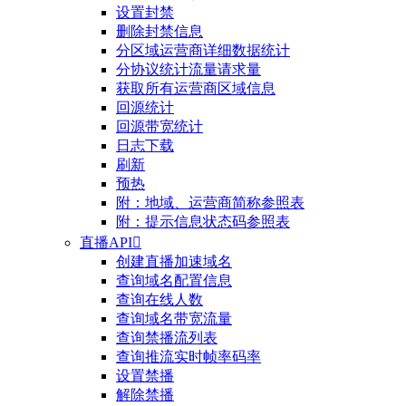
设置封禁
删除封禁信息
分区域运营商详细数据统计
分协议统计流量请求量
获取所有运营商区域信息
回源统计
回源带宽统计
日志下载
刷新
预热
附：地域、运营商简称参照表
附：提示信息状态码参照表
直播API

创建直播加速域名
查询域名配置信息
查询在线人数
查询域名带宽流量
查询禁播流列表
查询推流实时帧率码率
设置禁播
解除禁播