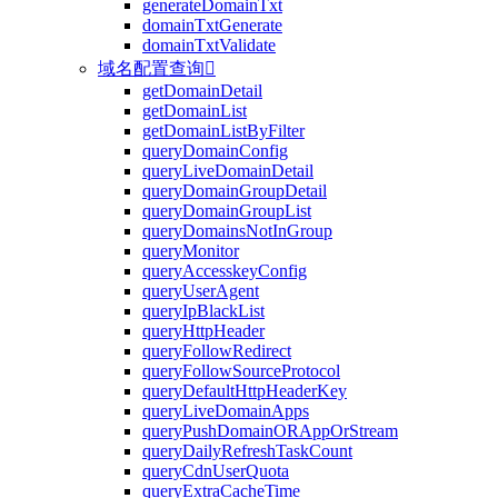
generateDomainTxt
domainTxtGenerate
domainTxtValidate
域名配置查询

getDomainDetail
getDomainList
getDomainListByFilter
queryDomainConfig
queryLiveDomainDetail
queryDomainGroupDetail
queryDomainGroupList
queryDomainsNotInGroup
queryMonitor
queryAccesskeyConfig
queryUserAgent
queryIpBlackList
queryHttpHeader
queryFollowRedirect
queryFollowSourceProtocol
queryDefaultHttpHeaderKey
queryLiveDomainApps
queryPushDomainORAppOrStream
queryDailyRefreshTaskCount
queryCdnUserQuota
queryExtraCacheTime