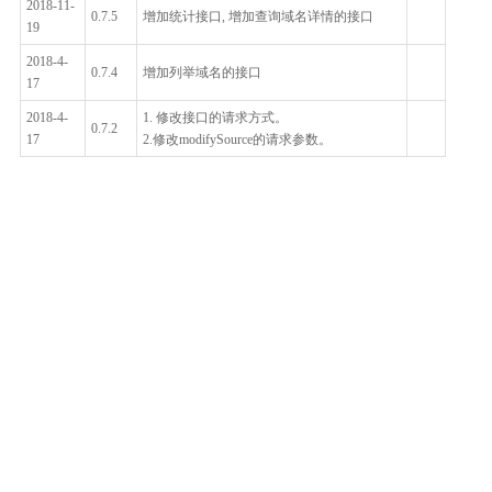
2018-11-
0.7.5
增加统计接口, 增加查询域名详情的接口
19
2018-4-
0.7.4
增加列举域名的接口
17
2018-4-
1. 修改接口的请求方式。
0.7.2
17
2.修改modifySource的请求参数。
整体评价？