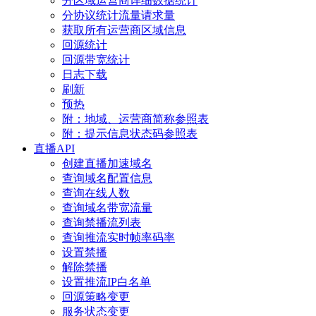
分区域运营商详细数据统计
分协议统计流量请求量
获取所有运营商区域信息
回源统计
回源带宽统计
日志下载
刷新
预热
附：地域、运营商简称参照表
附：提示信息状态码参照表
直播API
创建直播加速域名
查询域名配置信息
查询在线人数
查询域名带宽流量
查询禁播流列表
查询推流实时帧率码率
设置禁播
解除禁播
设置推流IP白名单
回源策略变更
服务状态变更