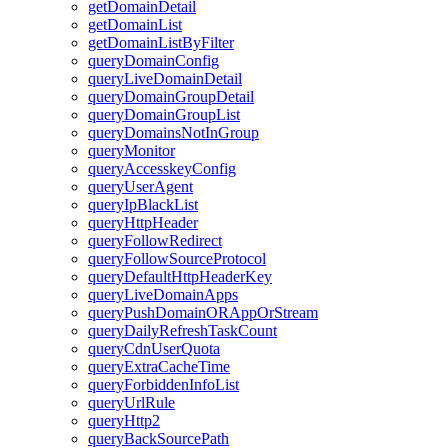
getDomainDetail
getDomainList
getDomainListByFilter
queryDomainConfig
queryLiveDomainDetail
queryDomainGroupDetail
queryDomainGroupList
queryDomainsNotInGroup
queryMonitor
queryAccesskeyConfig
queryUserAgent
queryIpBlackList
queryHttpHeader
queryFollowRedirect
queryFollowSourceProtocol
queryDefaultHttpHeaderKey
queryLiveDomainApps
queryPushDomainORAppOrStream
queryDailyRefreshTaskCount
queryCdnUserQuota
queryExtraCacheTime
queryForbiddenInfoList
queryUrlRule
queryHttp2
queryBackSourcePath