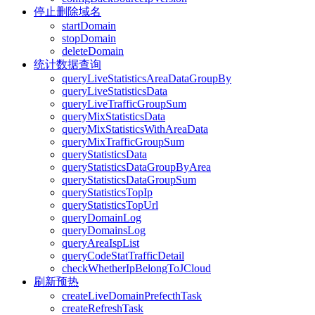
停止删除域名
startDomain
stopDomain
deleteDomain
统计数据查询
queryLiveStatisticsAreaDataGroupBy
queryLiveStatisticsData
queryLiveTrafficGroupSum
queryMixStatisticsData
queryMixStatisticsWithAreaData
queryMixTrafficGroupSum
queryStatisticsData
queryStatisticsDataGroupByArea
queryStatisticsDataGroupSum
queryStatisticsTopIp
queryStatisticsTopUrl
queryDomainLog
queryDomainsLog
queryAreaIspList
queryCodeStatTrafficDetail
checkWhetherIpBelongToJCloud
刷新预热
createLiveDomainPrefecthTask
createRefreshTask