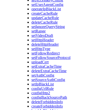
setAccesskeyConfig
setUserAgentConfig
operateIpBlackList
createCacheRule
updateCacheRule
deleteCacheRule
setIgnoreQueryString
setRange
setVideoDraft
setHttpHeader
deleteHttpHeader
setHttpType
setFollowRedirect
setFollowSourceProtocol
uploadCert
setExtraCacheTime
deleteExtraCacheTime
setAuthConfig
setSourceAuthConfig
setIpBlackList
configUrlRule
configHttp2
configBackSourcePath
deleteForbiddenInfo
createForbiddenInfo