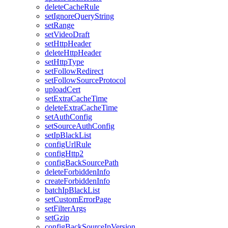
deleteCacheRule
setIgnoreQueryString
setRange
setVideoDraft
setHttpHeader
deleteHttpHeader
setHttpType
setFollowRedirect
setFollowSourceProtocol
uploadCert
setExtraCacheTime
deleteExtraCacheTime
setAuthConfig
setSourceAuthConfig
setIpBlackList
configUrlRule
configHttp2
configBackSourcePath
deleteForbiddenInfo
createForbiddenInfo
batchIpBlackList
setCustomErrorPage
setFilterArgs
setGzip
configBackSourceIpVersion