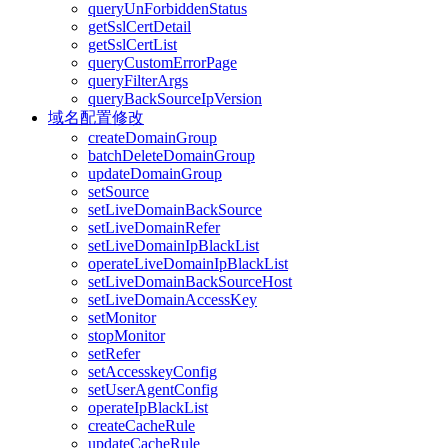
queryUnForbiddenStatus
getSslCertDetail
getSslCertList
queryCustomErrorPage
queryFilterArgs
queryBackSourceIpVersion
域名配置修改
createDomainGroup
batchDeleteDomainGroup
updateDomainGroup
setSource
setLiveDomainBackSource
setLiveDomainRefer
setLiveDomainIpBlackList
operateLiveDomainIpBlackList
setLiveDomainBackSourceHost
setLiveDomainAccessKey
setMonitor
stopMonitor
setRefer
setAccesskeyConfig
setUserAgentConfig
operateIpBlackList
createCacheRule
updateCacheRule