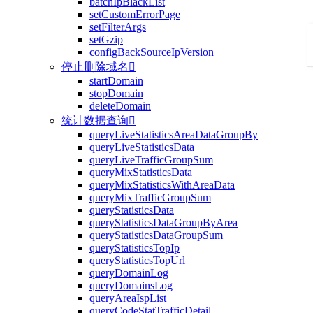
batchIpBlackList
setCustomErrorPage
setFilterArgs
setGzip
configBackSourceIpVersion
停止删除域名

startDomain
stopDomain
deleteDomain
统计数据查询

queryLiveStatisticsAreaDataGroupBy
queryLiveStatisticsData
queryLiveTrafficGroupSum
queryMixStatisticsData
queryMixStatisticsWithAreaData
queryMixTrafficGroupSum
queryStatisticsData
queryStatisticsDataGroupByArea
queryStatisticsDataGroupSum
queryStatisticsTopIp
queryStatisticsTopUrl
queryDomainLog
queryDomainsLog
queryAreaIspList
queryCodeStatTrafficDetail