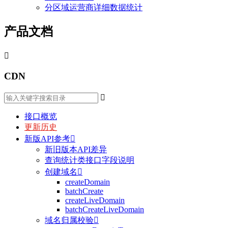
分区域运营商详细数据统计
产品文档

CDN

接口概览
更新历史
新版API参考

新旧版本API差异
查询统计类接口字段说明
创建域名

createDomain
batchCreate
createLiveDomain
batchCreateLiveDomain
域名归属校验
