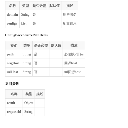
名称
类型
是否必需
默认值
描述
domain
String
是
用户域名
configs
List
是
配置信息
ConfigBackSourcePathItems
名称
类型
是否必需
默认值
描述
path
String
是
必须以'/'开头
origHost
String
否
回源host
urlHost
String
否
url回源host
返回参数
名称
类型
描述
result
Object
requestId
String