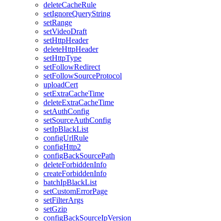
deleteCacheRule
setIgnoreQueryString
setRange
setVideoDraft
setHttpHeader
deleteHttpHeader
setHttpType
setFollowRedirect
setFollowSourceProtocol
uploadCert
setExtraCacheTime
deleteExtraCacheTime
setAuthConfig
setSourceAuthConfig
setIpBlackList
configUrlRule
configHttp2
configBackSourcePath
deleteForbiddenInfo
createForbiddenInfo
batchIpBlackList
setCustomErrorPage
setFilterArgs
setGzip
configBackSourceIpVersion