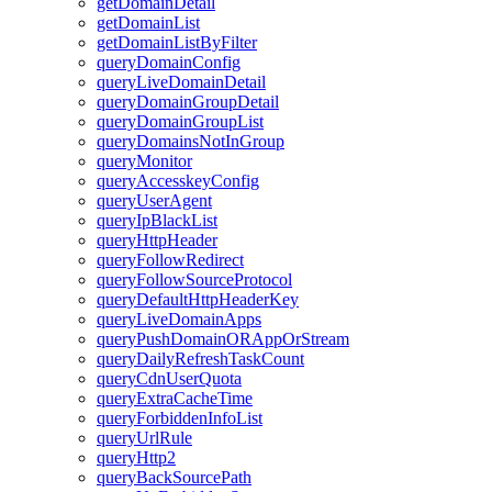
getDomainDetail
getDomainList
getDomainListByFilter
queryDomainConfig
queryLiveDomainDetail
queryDomainGroupDetail
queryDomainGroupList
queryDomainsNotInGroup
queryMonitor
queryAccesskeyConfig
queryUserAgent
queryIpBlackList
queryHttpHeader
queryFollowRedirect
queryFollowSourceProtocol
queryDefaultHttpHeaderKey
queryLiveDomainApps
queryPushDomainORAppOrStream
queryDailyRefreshTaskCount
queryCdnUserQuota
queryExtraCacheTime
queryForbiddenInfoList
queryUrlRule
queryHttp2
queryBackSourcePath