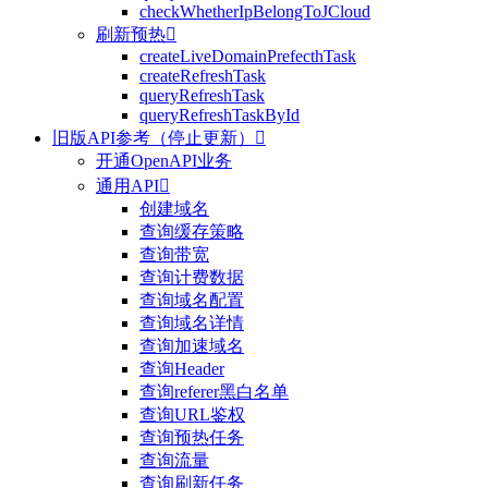
checkWhetherIpBelongToJCloud
刷新预热

createLiveDomainPrefecthTask
createRefreshTask
queryRefreshTask
queryRefreshTaskById
旧版API参考（停止更新）

开通OpenAPI业务
通用API

创建域名
查询缓存策略
查询带宽
查询计费数据
查询域名配置
查询域名详情
查询加速域名
查询Header
查询referer黑白名单
查询URL鉴权
查询预热任务
查询流量
查询刷新任务