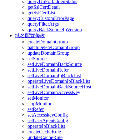
queryUnForbiddenStatus
getSslCertDetail
getSslCertList
queryCustomErrorPage
queryFilterArgs
queryBackSourceIpVersion
域名配置修改
createDomainGroup
batchDeleteDomainGroup
updateDomainGroup
setSource
setLiveDomainBackSource
setLiveDomainRefer
setLiveDomainIpBlackList
operateLiveDomainIpBlackList
setLiveDomainBackSourceHost
setLiveDomainAccessKey
setMonitor
stopMonitor
setRefer
setAccesskeyConfig
setUserAgentConfig
operateIpBlackList
createCacheRule
updateCacheRule