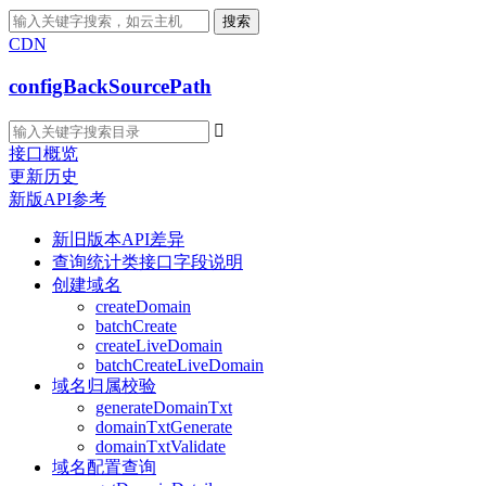
搜索
CDN
configBackSourcePath

接口概览
更新历史
新版API参考
新旧版本API差异
查询统计类接口字段说明
创建域名
createDomain
batchCreate
createLiveDomain
batchCreateLiveDomain
域名归属校验
generateDomainTxt
domainTxtGenerate
domainTxtValidate
域名配置查询