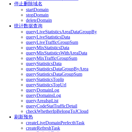
停止删除域名
startDomain
stopDomain
deleteDomain
统计数据查询
queryLiveStatisticsAreaDataGroupBy
queryLiveStatisticsData
queryLiveTrafficGroupSum
queryMixStatisticsData
queryMixStatisticsWithAreaData
queryMixTrafficGroupSum
queryStatisticsData
queryStatisticsDataGroupByArea
queryStatisticsDataGroupSum
queryStatisticsTopIp
queryStatisticsTopUrl
queryDomainLog
queryDomainsLog
queryAreaIspList
queryCodeStatTrafficDetail
checkWhetherIpBelongToJCloud
刷新预热
createLiveDomainPrefecthTask
createRefreshTask