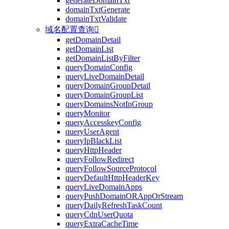
generateDomainTxt
domainTxtGenerate
domainTxtValidate
域名配置查询

getDomainDetail
getDomainList
getDomainListByFilter
queryDomainConfig
queryLiveDomainDetail
queryDomainGroupDetail
queryDomainGroupList
queryDomainsNotInGroup
queryMonitor
queryAccesskeyConfig
queryUserAgent
queryIpBlackList
queryHttpHeader
queryFollowRedirect
queryFollowSourceProtocol
queryDefaultHttpHeaderKey
queryLiveDomainApps
queryPushDomainORAppOrStream
queryDailyRefreshTaskCount
queryCdnUserQuota
queryExtraCacheTime