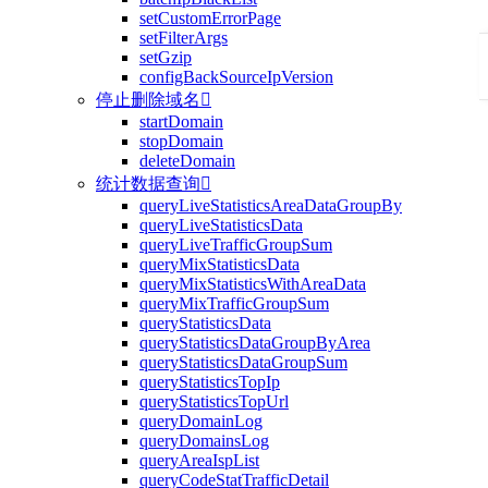
setCustomErrorPage
setFilterArgs
setGzip
configBackSourceIpVersion
停止删除域名

startDomain
stopDomain
deleteDomain
统计数据查询

queryLiveStatisticsAreaDataGroupBy
queryLiveStatisticsData
queryLiveTrafficGroupSum
queryMixStatisticsData
queryMixStatisticsWithAreaData
queryMixTrafficGroupSum
queryStatisticsData
queryStatisticsDataGroupByArea
queryStatisticsDataGroupSum
queryStatisticsTopIp
queryStatisticsTopUrl
queryDomainLog
queryDomainsLog
queryAreaIspList
queryCodeStatTrafficDetail