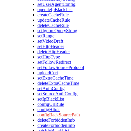
setUserAgentConfig
operateIpBlackList
createCacheRule
updateCacheRule
deleteCacheRule
setIgnoreQueryString
setRange
setVideoDraft
setHttpHeader
deleteHttpHeader
setHttpType
setFollowRedirect
setFollowSourceProtocol
uploadCert
setExtraCacheTime
deleteExtraCacheTime
setAuthConfig
setSourceAuthConfig
setIpBlackList
configUrlRule
configHttp2
configBackSourcePath
deleteForbiddenInfo
createForbiddenInfo
batchIpBlackList