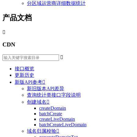
分区域运营商详细数据统计
产品文档

CDN

接口概览
更新历史
新版API参考

新旧版本API差异
查询统计类接口字段说明
创建域名

createDomain
batchCreate
createLiveDomain
batchCreateLiveDomain
域名归属校验
