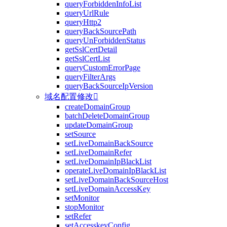
queryForbiddenInfoList
queryUrlRule
queryHttp2
queryBackSourcePath
queryUnForbiddenStatus
getSslCertDetail
getSslCertList
queryCustomErrorPage
queryFilterArgs
queryBackSourceIpVersion
域名配置修改

createDomainGroup
batchDeleteDomainGroup
updateDomainGroup
setSource
setLiveDomainBackSource
setLiveDomainRefer
setLiveDomainIpBlackList
operateLiveDomainIpBlackList
setLiveDomainBackSourceHost
setLiveDomainAccessKey
setMonitor
stopMonitor
setRefer
setAccesskeyConfig