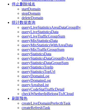
停止删除域名
startDomain
stopDomain
deleteDomain
统计数据查询
queryLiveStatisticsAreaDataGroupBy
queryLiveStatisticsData
queryLiveTrafficGroupSum
queryMixStatisticsData
queryMixStatisticsWithAreaData
queryMixTrafficGroupSum
queryStatisticsData
queryStatisticsDataGroupByArea
queryStatisticsDataGroupSum
queryStatisticsTopIp
queryStatisticsTopUrl
queryDomainLog
queryDomainsLog
queryAreaIspList
queryCodeStatTrafficDetail
checkWhetherIpBelongToJCloud
刷新预热
createLiveDomainPrefecthTask
createRefreshTask