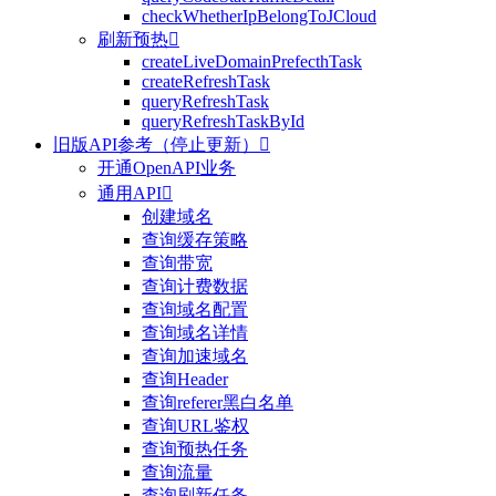
checkWhetherIpBelongToJCloud
刷新预热

createLiveDomainPrefecthTask
createRefreshTask
queryRefreshTask
queryRefreshTaskById
旧版API参考（停止更新）

开通OpenAPI业务
通用API

创建域名
查询缓存策略
查询带宽
查询计费数据
查询域名配置
查询域名详情
查询加速域名
查询Header
查询referer黑白名单
查询URL鉴权
查询预热任务
查询流量
查询刷新任务