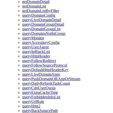
getDomainDetail
getDomainList
getDomainListByFilter
queryDomainConfig
queryLiveDomainDetail
queryDomainGroupDetail
queryDomainGroupList
queryDomainsNotInGroup
queryMonitor
queryAccesskeyConfig
queryUserAgent
queryIpBlackList
queryHttpHeader
queryFollowRedirect
queryFollowSourceProtocol
queryDefaultHttpHeaderKey
queryLiveDomainApps
queryPushDomainORAppOrStream
queryDailyRefreshTaskCount
queryCdnUserQuota
queryExtraCacheTime
queryForbiddenInfoList
queryUrlRule
queryHttp2
queryBackSourcePath