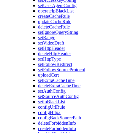
setAccesskeyConfig
setUserAgentConfig
operateIpBlackList
createCacheRule
updateCacheRule
deleteCacheRule
setIgnoreQueryString
setRange
setVideoDraft
setHttpHeader
deleteHttpHeader
setHttpType
setFollowRedirect
setFollowSourceProtocol
uploadCert
setExtraCacheTime
deleteExtraCacheTime
setAuthConfig
setSourceAuthConfig
setIpBlackList
configUrlRule
configHttp2
configBackSourcePath
deleteForbiddenInfo
createForbiddenInfo