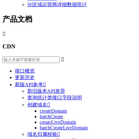
分区域运营商详细数据统计
产品文档

CDN

接口概览
更新历史
新版API参考

新旧版本API差异
查询统计类接口字段说明
创建域名

createDomain
batchCreate
createLiveDomain
batchCreateLiveDomain
域名归属校验
