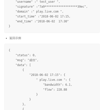
    "username" :" test_user ",

    "signature" :"7a9*******************39ec",

    "domain" :" play.live.com ",

    "start_time" :"2018-06-02 17:15,

    "end_time" :"2018-06-02  17:30"

返回示例
{

    "status": 0,

    "msg": "成功",

    "data": [

        {

            "2018-06-02 17:15": {

                " play.live.com ": {

                    "bandwidth": 6.1,

                    "flow": 228.88

                }

            }

        },

        {
