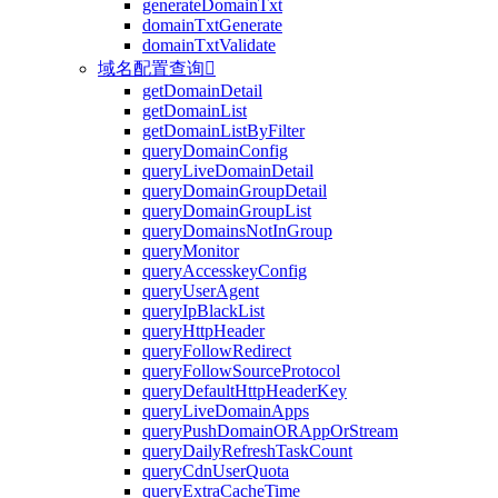
generateDomainTxt
domainTxtGenerate
domainTxtValidate
域名配置查询

getDomainDetail
getDomainList
getDomainListByFilter
queryDomainConfig
queryLiveDomainDetail
queryDomainGroupDetail
queryDomainGroupList
queryDomainsNotInGroup
queryMonitor
queryAccesskeyConfig
queryUserAgent
queryIpBlackList
queryHttpHeader
queryFollowRedirect
queryFollowSourceProtocol
queryDefaultHttpHeaderKey
queryLiveDomainApps
queryPushDomainORAppOrStream
queryDailyRefreshTaskCount
queryCdnUserQuota
queryExtraCacheTime