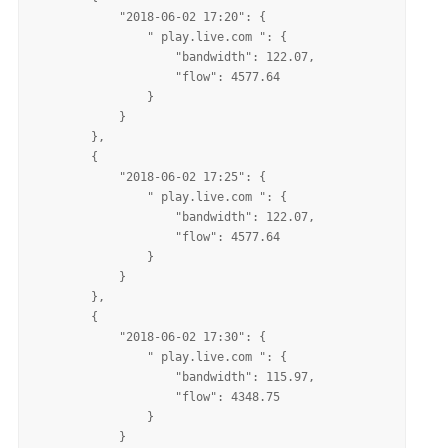
            "2018-06-02 17:20": {

                " play.live.com ": {

                    "bandwidth": 122.07,

                    "flow": 4577.64

                }

            }

        },

        {

            "2018-06-02 17:25": {

                " play.live.com ": {

                    "bandwidth": 122.07,

                    "flow": 4577.64

                }

            }

        },

        {

            "2018-06-02 17:30": {

                " play.live.com ": {

                    "bandwidth": 115.97,

                    "flow": 4348.75

                }

            }
