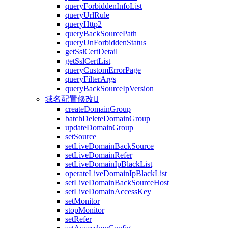
queryForbiddenInfoList
queryUrlRule
queryHttp2
queryBackSourcePath
queryUnForbiddenStatus
getSslCertDetail
getSslCertList
queryCustomErrorPage
queryFilterArgs
queryBackSourceIpVersion
域名配置修改

createDomainGroup
batchDeleteDomainGroup
updateDomainGroup
setSource
setLiveDomainBackSource
setLiveDomainRefer
setLiveDomainIpBlackList
operateLiveDomainIpBlackList
setLiveDomainBackSourceHost
setLiveDomainAccessKey
setMonitor
stopMonitor
setRefer