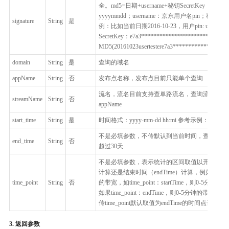
全。md5=日期+username+秘钥SecretKey；日
yyyymmdd；username：京东用户名pin；秘
signature
String
是
例：比如当前日期2016-10-23，用户pin: usertes
SecretKey：e7a3*************************7
MD5(20161023usertestere7a3******************
domain
String
是
查询的域名
appName
String
否
发布点名称，发布点目前只能单个查询
流名，流名目前支持查单路流名，查询流名时必
streamName
String
否
appName
start_time
String
是
时间格式：yyyy-mm-dd hh:mi 参考示例：2016-12-
不是必填参数，不传默认到当前时间，查询的时
end_time
String
否
超过30天
不是必填参数，表示统计的区间取值以开始时间（sta
计算还是结束时间（endTime）计算，例如统计
time_point
String
否
的带宽，如time_point：startTime，则0-5分
如果time_point：endTime，则0-5分钟的带宽算
传time_point默认取值为endTime的时间点计算
3. 返回参数