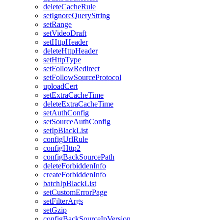
deleteCacheRule
setIgnoreQueryString
setRange
setVideoDraft
setHttpHeader
deleteHttpHeader
setHttpType
setFollowRedirect
setFollowSourceProtocol
uploadCert
setExtraCacheTime
deleteExtraCacheTime
setAuthConfig
setSourceAuthConfig
setIpBlackList
configUrlRule
configHttp2
configBackSourcePath
deleteForbiddenInfo
createForbiddenInfo
batchIpBlackList
setCustomErrorPage
setFilterArgs
setGzip
configBackSourceIpVersion