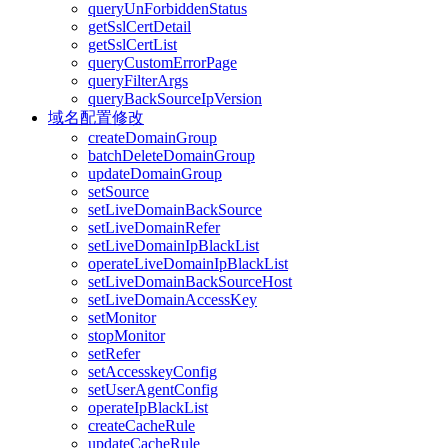
queryUnForbiddenStatus
getSslCertDetail
getSslCertList
queryCustomErrorPage
queryFilterArgs
queryBackSourceIpVersion
域名配置修改
createDomainGroup
batchDeleteDomainGroup
updateDomainGroup
setSource
setLiveDomainBackSource
setLiveDomainRefer
setLiveDomainIpBlackList
operateLiveDomainIpBlackList
setLiveDomainBackSourceHost
setLiveDomainAccessKey
setMonitor
stopMonitor
setRefer
setAccesskeyConfig
setUserAgentConfig
operateIpBlackList
createCacheRule
updateCacheRule