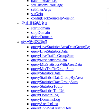
batchIpBlackList
setCustomErrorPage
setFilterArgs
setGzip
configBackSourceIpVersion
停止删除域名

startDomain
stopDomain
deleteDomain
统计数据查询

queryLiveStatisticsAreaDataGroupBy
queryLiveStatisticsData
queryLiveTrafficGroupSum
queryMixStatisticsData
queryMixStatisticsWithAreaData
queryMixTrafficGroupSum
queryStatisticsData
queryStatisticsDataGroupByArea
queryStatisticsDataGroupSum
queryStatisticsTopIp
queryStatisticsTopUrl
queryDomainLog
queryDomainsLog
queryAreaIspList
queryCodeStatTrafficDetail