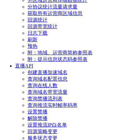
分区域运营商详细数据统计
分协议统计流量请求量
获取所有运营商区域信息
回源统计
回源带宽统计
日志下载
刷新
预热
附：地域、运营商简称参照表
附：提示信息状态码参照表
直播API
创建直播加速域名
查询域名配置信息
查询在线人数
查询域名带宽流量
查询禁播流列表
查询推流实时帧率码率
设置禁播
解除禁播
设置推流IP白名单
回源策略变更
服务状态变更