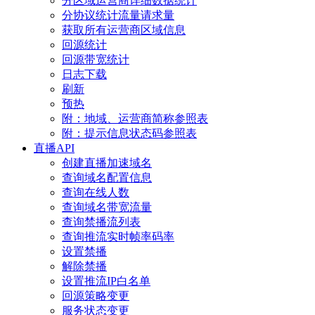
分区域运营商详细数据统计
分协议统计流量请求量
获取所有运营商区域信息
回源统计
回源带宽统计
日志下载
刷新
预热
附：地域、运营商简称参照表
附：提示信息状态码参照表
直播API
创建直播加速域名
查询域名配置信息
查询在线人数
查询域名带宽流量
查询禁播流列表
查询推流实时帧率码率
设置禁播
解除禁播
设置推流IP白名单
回源策略变更
服务状态变更