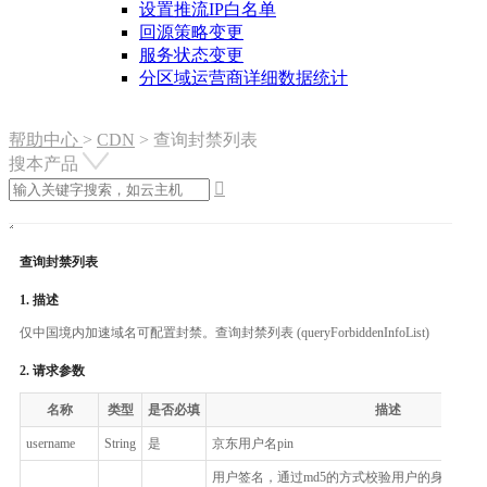
设置推流IP白名单
回源策略变更
服务状态变更
分区域运营商详细数据统计
帮助中心
>
CDN
>
查询封禁列表
搜本产品

查询封禁列表
1. 描述
仅中国境内加速域名可配置封禁。查询封禁列表 (queryForbiddenInfoList)
2. 请求参数
名称
类型
是否必填
描述
username
String
是
京东用户名pin
用户签名，通过md5的方式校验用户的身份信息