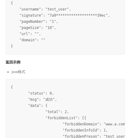
{

    "username": "test_user",

    "signature": "7a9*******************39ec",

    "pageNumber": "1",

    "pageSize": "10",

    "url": "",

    "domain": ""

返回示例
json格式
{

	"status": 0,

	"msg": "成功",

	"data": {

		"total": 2,

		"forbiddenList": [{

			"forbiddenDomain": "www.a.com",

			"forbiddenInfoId": 1,

			"forbiddenPreson": "test_user",
