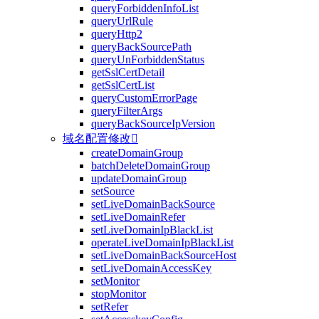
queryForbiddenInfoList
queryUrlRule
queryHttp2
queryBackSourcePath
queryUnForbiddenStatus
getSslCertDetail
getSslCertList
queryCustomErrorPage
queryFilterArgs
queryBackSourceIpVersion
域名配置修改

createDomainGroup
batchDeleteDomainGroup
updateDomainGroup
setSource
setLiveDomainBackSource
setLiveDomainRefer
setLiveDomainIpBlackList
operateLiveDomainIpBlackList
setLiveDomainBackSourceHost
setLiveDomainAccessKey
setMonitor
stopMonitor
setRefer