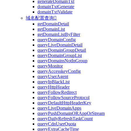
generateDomainTxt
domainTxtGenerate
domainTxtValidate
域名配置查询

getDomainDetail
getDomainList
getDomainListByFilter
queryDomainConfig
queryLiveDomainDetail
queryDomainGroupDetail
queryDomainGroupList
queryDomainsNotInGroup
queryMonitor
queryAccesskeyConfig
queryUserAgent
queryIpBlackList
queryHttpHeader
queryFollowRedirect
queryFollowSourceProtocol
queryDefaultHttpHeaderKey
queryLiveDomainApps
queryPushDomainORAppOrStream
queryDailyRefreshTaskCount
queryCdnUserQuota
queryExtraCacheTime