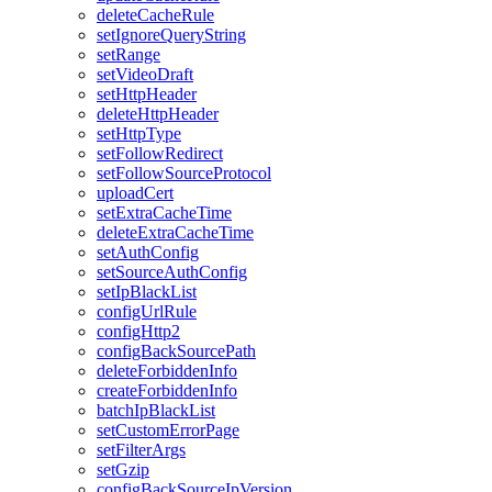
deleteCacheRule
setIgnoreQueryString
setRange
setVideoDraft
setHttpHeader
deleteHttpHeader
setHttpType
setFollowRedirect
setFollowSourceProtocol
uploadCert
setExtraCacheTime
deleteExtraCacheTime
setAuthConfig
setSourceAuthConfig
setIpBlackList
configUrlRule
configHttp2
configBackSourcePath
deleteForbiddenInfo
createForbiddenInfo
batchIpBlackList
setCustomErrorPage
setFilterArgs
setGzip
configBackSourceIpVersion