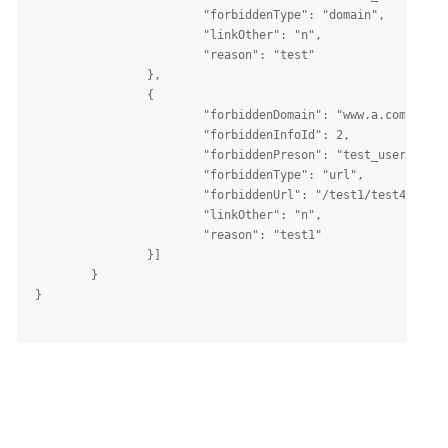
			"forbiddenType": "domain",

			"linkOther": "n",

			"reason": "test"

		},

		{

			"forbiddenDomain": "www.a.com",

			"forbiddenInfoId": 2,

			"forbiddenPreson": "test_user",

			"forbiddenType": "url",

			"forbiddenUrl": "/test1/test4.txt",

			"linkOther": "n",

			"reason": "test1"

		}]

	}

}
