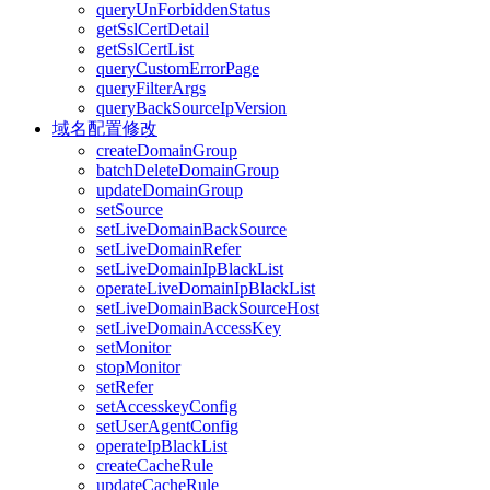
queryUnForbiddenStatus
getSslCertDetail
getSslCertList
queryCustomErrorPage
queryFilterArgs
queryBackSourceIpVersion
域名配置修改
createDomainGroup
batchDeleteDomainGroup
updateDomainGroup
setSource
setLiveDomainBackSource
setLiveDomainRefer
setLiveDomainIpBlackList
operateLiveDomainIpBlackList
setLiveDomainBackSourceHost
setLiveDomainAccessKey
setMonitor
stopMonitor
setRefer
setAccesskeyConfig
setUserAgentConfig
operateIpBlackList
createCacheRule
updateCacheRule