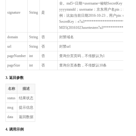
全。md5=日期+username+秘钥SecretKey；日
yyyymmdd；username：京东用户名pin；秘
signature
String
是
例：比如当前日期2016-10-23，用户pin: usertes
SecretKey：e7a3*************************
MD5(20161023usertestere7a3*****************
domain
String
否
封禁域名
url
String
否
封禁url
pageNumber
int
否
查询分页页码，不传默认为1
pageSize
int
否
查询分页条数，不传默认10条
3. 返回参数
名称
描述
status
结果状态
msg
提示信息
data
返回数据
4. 调用示例