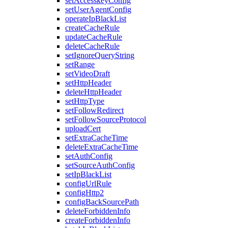
setAccesskeyConfig
setUserAgentConfig
operateIpBlackList
createCacheRule
updateCacheRule
deleteCacheRule
setIgnoreQueryString
setRange
setVideoDraft
setHttpHeader
deleteHttpHeader
setHttpType
setFollowRedirect
setFollowSourceProtocol
uploadCert
setExtraCacheTime
deleteExtraCacheTime
setAuthConfig
setSourceAuthConfig
setIpBlackList
configUrlRule
configHttp2
configBackSourcePath
deleteForbiddenInfo
createForbiddenInfo