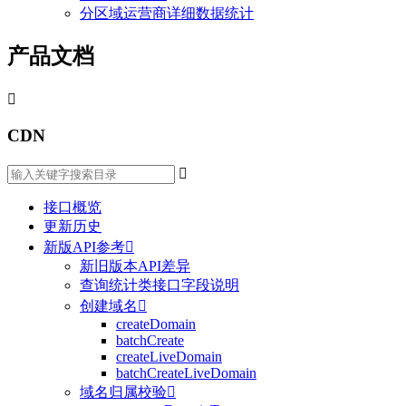
分区域运营商详细数据统计
产品文档

CDN

接口概览
更新历史
新版API参考

新旧版本API差异
查询统计类接口字段说明
创建域名

createDomain
batchCreate
createLiveDomain
batchCreateLiveDomain
域名归属校验
