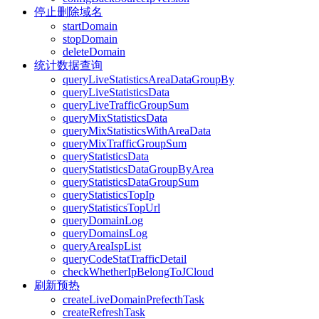
停止删除域名
startDomain
stopDomain
deleteDomain
统计数据查询
queryLiveStatisticsAreaDataGroupBy
queryLiveStatisticsData
queryLiveTrafficGroupSum
queryMixStatisticsData
queryMixStatisticsWithAreaData
queryMixTrafficGroupSum
queryStatisticsData
queryStatisticsDataGroupByArea
queryStatisticsDataGroupSum
queryStatisticsTopIp
queryStatisticsTopUrl
queryDomainLog
queryDomainsLog
queryAreaIspList
queryCodeStatTrafficDetail
checkWhetherIpBelongToJCloud
刷新预热
createLiveDomainPrefecthTask
createRefreshTask