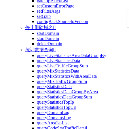
batchIpBlackList
setCustomErrorPage
setFilterArgs
setGzip
configBackSourceIpVersion
停止删除域名

startDomain
stopDomain
deleteDomain
统计数据查询

queryLiveStatisticsAreaDataGroupBy
queryLiveStatisticsData
queryLiveTrafficGroupSum
queryMixStatisticsData
queryMixStatisticsWithAreaData
queryMixTrafficGroupSum
queryStatisticsData
queryStatisticsDataGroupByArea
queryStatisticsDataGroupSum
queryStatisticsTopIp
queryStatisticsTopUrl
queryDomainLog
queryDomainsLog
queryAreaIspList
queryCodeStatTrafficDetail