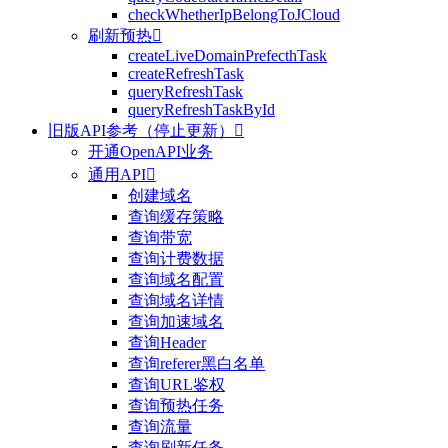
checkWhetherIpBelongToJCloud
刷新预热

createLiveDomainPrefecthTask
createRefreshTask
queryRefreshTask
queryRefreshTaskById
旧版API参考（停止更新）

开通OpenAPI业务
通用API

创建域名
查询缓存策略
查询带宽
查询计费数据
查询域名配置
查询域名详情
查询加速域名
查询Header
查询referer黑白名单
查询URL鉴权
查询预热任务
查询流量
查询刷新任务