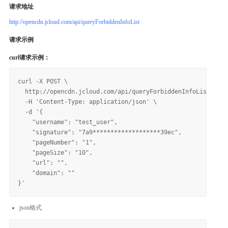
请求地址
http://opencdn.jcloud.com/api/queryForbiddenInfoList
请求示例
curl请求示例：
curl -X POST \

  http://opencdn.jcloud.com/api/queryForbiddenInfoList \

  -H 'Content-Type: application/json' \

  -d '{

    "username": "test_user",

    "signature": "7a9*******************39ec",

    "pageNumber": "1",

    "pageSize": "10",

    "url": "",

    "domain": ""

json格式