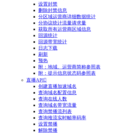
设置封禁
删除封禁信息
分区域运营商详细数据统计
分协议统计流量请求量
获取所有运营商区域信息
回源统计
回源带宽统计
日志下载
刷新
预热
附：地域、运营商简称参照表
附：提示信息状态码参照表
直播API

创建直播加速域名
查询域名配置信息
查询在线人数
查询域名带宽流量
查询禁播流列表
查询推流实时帧率码率
设置禁播
解除禁播