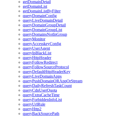
getDomainDetail
getDomainList
getDomainListByFilter
queryDomainConfig
queryLiveDomainDetail
queryDomainGroupDetail
queryDomainGroupList
queryDomainsNotInGroup
queryMonitor
queryAccesskeyConfig
queryUserAgent
queryIpBlackList
queryHttpHeader
queryFollowRedirect
queryFollowSourceProtocol
queryDefaultHttpHeaderKey
queryLiveDomainApps
queryPushDomainORAppOrStream
queryDailyRefreshTaskCount
queryCdnUserQuota
queryExtraCacheTime
queryForbiddenInfoList
queryUrlRule
queryHttp2
queryBackSourcePath