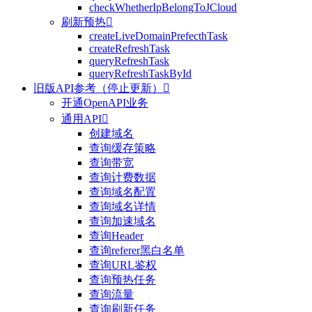
checkWhetherIpBelongToJCloud
刷新预热

createLiveDomainPrefecthTask
createRefreshTask
queryRefreshTask
queryRefreshTaskById
旧版API参考（停止更新）

开通OpenAPI业务
通用API

创建域名
查询缓存策略
查询带宽
查询计费数据
查询域名配置
查询域名详情
查询加速域名
查询Header
查询referer黑白名单
查询URL鉴权
查询预热任务
查询流量
查询刷新任务