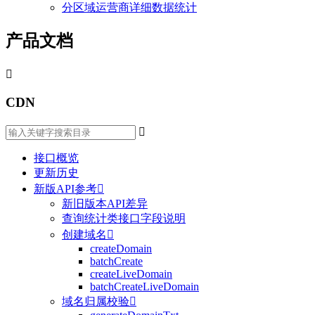
分区域运营商详细数据统计
产品文档

CDN

接口概览
更新历史
新版API参考

新旧版本API差异
查询统计类接口字段说明
创建域名

createDomain
batchCreate
createLiveDomain
batchCreateLiveDomain
域名归属校验
