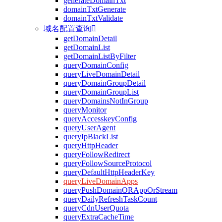
generateDomainTxt
domainTxtGenerate
domainTxtValidate
域名配置查询

getDomainDetail
getDomainList
getDomainListByFilter
queryDomainConfig
queryLiveDomainDetail
queryDomainGroupDetail
queryDomainGroupList
queryDomainsNotInGroup
queryMonitor
queryAccesskeyConfig
queryUserAgent
queryIpBlackList
queryHttpHeader
queryFollowRedirect
queryFollowSourceProtocol
queryDefaultHttpHeaderKey
queryLiveDomainApps
queryPushDomainORAppOrStream
queryDailyRefreshTaskCount
queryCdnUserQuota
queryExtraCacheTime