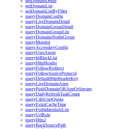
getDomainDetail
getDomainList
getDomainListByFilter
queryDomainConfig
queryLiveDomainDetail
queryDomainGroupDetail
queryDomainGroupList
queryDomainsNotInGroup
queryMonitor
queryAccesskeyConfig
queryUserAgent
queryIpBlackList
queryHttpHeader
queryFollowRedirect
queryFollowSourceProtocol
queryDefaultHttpHeaderKey
queryLiveDomainApps
queryPushDomainORAppOrStream
queryDailyRefreshTaskCount
queryCdnUserQuota
queryExtraCacheTime
queryForbiddenInfoList
queryUrlRule
queryHttp2
queryBackSourcePath