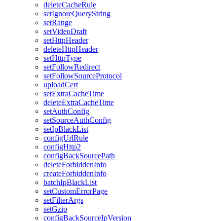
deleteCacheRule
setIgnoreQueryString
setRange
setVideoDraft
setHttpHeader
deleteHttpHeader
setHttpType
setFollowRedirect
setFollowSourceProtocol
uploadCert
setExtraCacheTime
deleteExtraCacheTime
setAuthConfig
setSourceAuthConfig
setIpBlackList
configUrlRule
configHttp2
configBackSourcePath
deleteForbiddenInfo
createForbiddenInfo
batchIpBlackList
setCustomErrorPage
setFilterArgs
setGzip
configBackSourceIpVersion