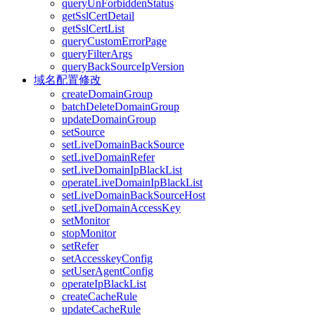
queryUnForbiddenStatus
getSslCertDetail
getSslCertList
queryCustomErrorPage
queryFilterArgs
queryBackSourceIpVersion
域名配置修改
createDomainGroup
batchDeleteDomainGroup
updateDomainGroup
setSource
setLiveDomainBackSource
setLiveDomainRefer
setLiveDomainIpBlackList
operateLiveDomainIpBlackList
setLiveDomainBackSourceHost
setLiveDomainAccessKey
setMonitor
stopMonitor
setRefer
setAccesskeyConfig
setUserAgentConfig
operateIpBlackList
createCacheRule
updateCacheRule