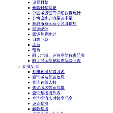
设置封禁
删除封禁信息
分区域运营商详细数据统计
分协议统计流量请求量
获取所有运营商区域信息
回源统计
回源带宽统计
日志下载
刷新
预热
附：地域、运营商简称参照表
附：提示信息状态码参照表
直播API

创建直播加速域名
查询域名配置信息
查询在线人数
查询域名带宽流量
查询禁播流列表
查询推流实时帧率码率
设置禁播
解除禁播