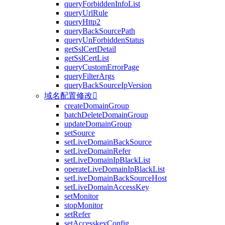
queryForbiddenInfoList
queryUrlRule
queryHttp2
queryBackSourcePath
queryUnForbiddenStatus
getSslCertDetail
getSslCertList
queryCustomErrorPage
queryFilterArgs
queryBackSourceIpVersion
域名配置修改

createDomainGroup
batchDeleteDomainGroup
updateDomainGroup
setSource
setLiveDomainBackSource
setLiveDomainRefer
setLiveDomainIpBlackList
operateLiveDomainIpBlackList
setLiveDomainBackSourceHost
setLiveDomainAccessKey
setMonitor
stopMonitor
setRefer
setAccesskeyConfig