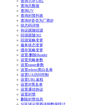
查询TOP URL
查询总数据
查询UV
查询封禁列表
查询IP是否为厂商IP
状态码详情
协议跟随回源
回源跟随302
回源策略变更
服务状态变更
缓存策略变更
设置/删除Header
设置忽略参数
设置range参数
设置referer黑白名单
设置UA访问控制
设置URL鉴权
设置IP黑名单
设置通信协议
设置封禁
删除封禁信息
分区域运营商详细数据统计