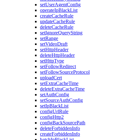
setUserAgentConfig
operateIpBlackList
createCacheRule
updateCacheRule
deleteCacheRule
setIgnoreQueryString
setRange
setVideoDraft
setHttpHeader
deleteHttpHeader
setHttpType
setFollowRedirect
setFollowSourceProtocol
uploadCert
setExtraCacheTime
deleteExtraCacheTime
setAuthConfig
setSourceAuthConfig
setIpBlackList
configUrlRule
configHttp2
configBackSourcePath
deleteForbiddenInfo
createForbiddenInfo
batchIpBlackList