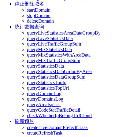
停止删除域名
startDomain
stopDomain
deleteDomain
统计数据查询
queryLiveStatisticsAreaDataGroupBy
queryLiveStatisticsData
queryLiveTrafficGroupSum
queryMixStatisticsData
queryMixStatisticsWithAreaData
queryMixTrafficGroupSum
queryStatisticsData
queryStatisticsDataGroupByArea
queryStatisticsDataGroupSum
queryStatisticsTopIp
queryStatisticsTopUrl
queryDomainLog
queryDomainsLog
queryAreaIspList
queryCodeStatTrafficDetail
checkWhetherIpBelongToJCloud
刷新预热
createLiveDomainPrefecthTask
createRefreshTask