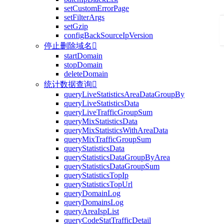
setCustomErrorPage
setFilterArgs
setGzip
configBackSourceIpVersion
停止删除域名

startDomain
stopDomain
deleteDomain
统计数据查询

queryLiveStatisticsAreaDataGroupBy
queryLiveStatisticsData
queryLiveTrafficGroupSum
queryMixStatisticsData
queryMixStatisticsWithAreaData
queryMixTrafficGroupSum
queryStatisticsData
queryStatisticsDataGroupByArea
queryStatisticsDataGroupSum
queryStatisticsTopIp
queryStatisticsTopUrl
queryDomainLog
queryDomainsLog
queryAreaIspList
queryCodeStatTrafficDetail