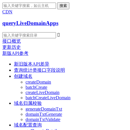
搜索
CDN
queryLiveDomainApps

接口概览
更新历史
新版API参考
新旧版本API差异
查询统计类接口字段说明
创建域名
createDomain
batchCreate
createLiveDomain
batchCreateLiveDomain
域名归属校验
generateDomainTxt
domainTxtGenerate
domainTxtValidate
域名配置查询