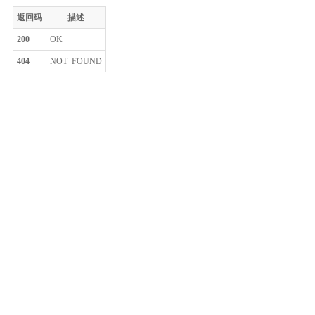
返回码
描述
200
OK
404
NOT_FOUND
整体评价？
非常满意