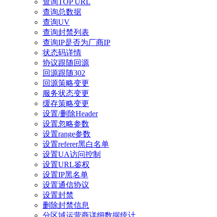
查询TOP URL
查询总数据
查询UV
查询封禁列表
查询IP是否为厂商IP
状态码详情
协议跟随回源
回源跟随302
回源策略变更
服务状态变更
缓存策略变更
设置/删除Header
设置忽略参数
设置range参数
设置referer黑白名单
设置UA访问控制
设置URL鉴权
设置IP黑名单
设置通信协议
设置封禁
删除封禁信息
分区域运营商详细数据统计