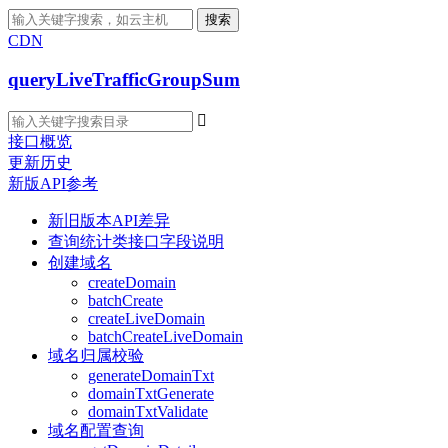
搜索
CDN
queryLiveTrafficGroupSum

接口概览
更新历史
新版API参考
新旧版本API差异
查询统计类接口字段说明
创建域名
createDomain
batchCreate
createLiveDomain
batchCreateLiveDomain
域名归属校验
generateDomainTxt
domainTxtGenerate
domainTxtValidate
域名配置查询