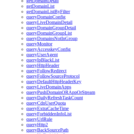
getDomainDetail
getDomainList
getDomainListByFilter
queryDomainConfig
queryLiveDomainDetail
queryDomainGroupDetail
queryDomainGroupList
queryDomainsNotInGroup
queryMonitor
queryAccesskeyConfig
queryUserAgent
queryIpBlackList
queryHttpHeader
queryFollowRedirect
queryFollowSourceProtocol
queryDefaultHttpHeaderKey
queryLiveDomainApps
queryPushDomainORAppOrStream
queryDailyRefreshTaskCount
queryCdnUserQuota
queryExtraCacheTime
queryForbiddenInfoList
queryUrlRule
queryHttp2
queryBackSourcePath