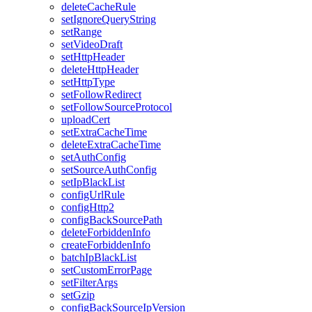
deleteCacheRule
setIgnoreQueryString
setRange
setVideoDraft
setHttpHeader
deleteHttpHeader
setHttpType
setFollowRedirect
setFollowSourceProtocol
uploadCert
setExtraCacheTime
deleteExtraCacheTime
setAuthConfig
setSourceAuthConfig
setIpBlackList
configUrlRule
configHttp2
configBackSourcePath
deleteForbiddenInfo
createForbiddenInfo
batchIpBlackList
setCustomErrorPage
setFilterArgs
setGzip
configBackSourceIpVersion