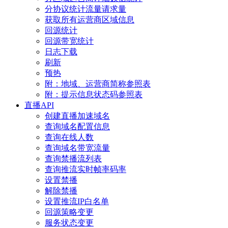
分协议统计流量请求量
获取所有运营商区域信息
回源统计
回源带宽统计
日志下载
刷新
预热
附：地域、运营商简称参照表
附：提示信息状态码参照表
直播API
创建直播加速域名
查询域名配置信息
查询在线人数
查询域名带宽流量
查询禁播流列表
查询推流实时帧率码率
设置禁播
解除禁播
设置推流IP白名单
回源策略变更
服务状态变更