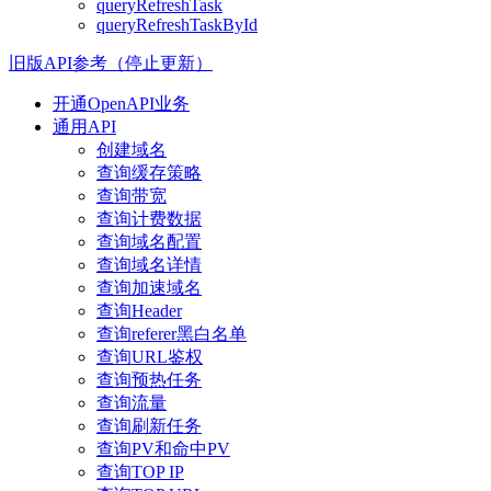
queryRefreshTask
queryRefreshTaskById
旧版API参考（停止更新）
开通OpenAPI业务
通用API
创建域名
查询缓存策略
查询带宽
查询计费数据
查询域名配置
查询域名详情
查询加速域名
查询Header
查询referer黑白名单
查询URL鉴权
查询预热任务
查询流量
查询刷新任务
查询PV和命中PV
查询TOP IP