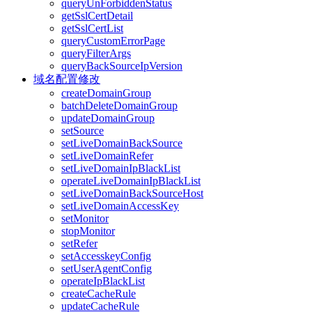
queryUnForbiddenStatus
getSslCertDetail
getSslCertList
queryCustomErrorPage
queryFilterArgs
queryBackSourceIpVersion
域名配置修改
createDomainGroup
batchDeleteDomainGroup
updateDomainGroup
setSource
setLiveDomainBackSource
setLiveDomainRefer
setLiveDomainIpBlackList
operateLiveDomainIpBlackList
setLiveDomainBackSourceHost
setLiveDomainAccessKey
setMonitor
stopMonitor
setRefer
setAccesskeyConfig
setUserAgentConfig
operateIpBlackList
createCacheRule
updateCacheRule