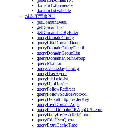
generateDomainTxt
domainTxtGenerate
domainTxtValidate
域名配置查询

getDomainDetail
getDomainList
getDomainListByFilter
queryDomainConfig
queryLiveDomainDetail
queryDomainGroupDetail
queryDomainGroupList
queryDomainsNotInGroup
queryMonitor
queryAccesskeyConfig
queryUserAgent
queryIpBlackList
queryHttpHeader
queryFollowRedirect
queryFollowSourceProtocol
queryDefaultHttpHeaderKey
queryLiveDomainApps
queryPushDomainORAppOrStream
queryDailyRefreshTaskCount
queryCdnUserQuota
queryExtraCacheTime