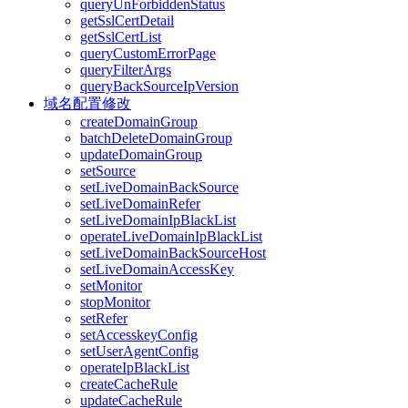
queryUnForbiddenStatus
getSslCertDetail
getSslCertList
queryCustomErrorPage
queryFilterArgs
queryBackSourceIpVersion
域名配置修改
createDomainGroup
batchDeleteDomainGroup
updateDomainGroup
setSource
setLiveDomainBackSource
setLiveDomainRefer
setLiveDomainIpBlackList
operateLiveDomainIpBlackList
setLiveDomainBackSourceHost
setLiveDomainAccessKey
setMonitor
stopMonitor
setRefer
setAccesskeyConfig
setUserAgentConfig
operateIpBlackList
createCacheRule
updateCacheRule