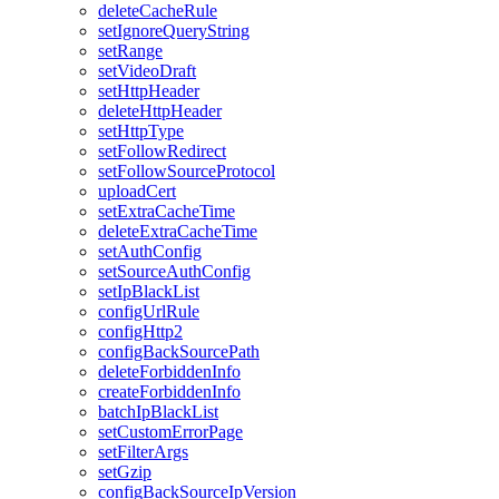
deleteCacheRule
setIgnoreQueryString
setRange
setVideoDraft
setHttpHeader
deleteHttpHeader
setHttpType
setFollowRedirect
setFollowSourceProtocol
uploadCert
setExtraCacheTime
deleteExtraCacheTime
setAuthConfig
setSourceAuthConfig
setIpBlackList
configUrlRule
configHttp2
configBackSourcePath
deleteForbiddenInfo
createForbiddenInfo
batchIpBlackList
setCustomErrorPage
setFilterArgs
setGzip
configBackSourceIpVersion