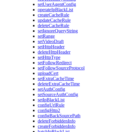
setUserAgentConfig
operateIpBlackList
createCacheRule
updateCacheRule
deleteCacheRule
setIgnoreQueryString
setRange
setVideoDraft
setHttpHeader
deleteHttpHeader
setHttpType
setFollowRedirect
setFollowSourceProtocol
uploadCert
setExtraCacheTime
deleteExtraCacheTime
setAuthConfig
setSourceAuthConfig
setIpBlackList
configUrlRule
configHttp2
configBackSourcePath
deleteForbiddenInfo
createForbiddenInfo
batchIpBlackList