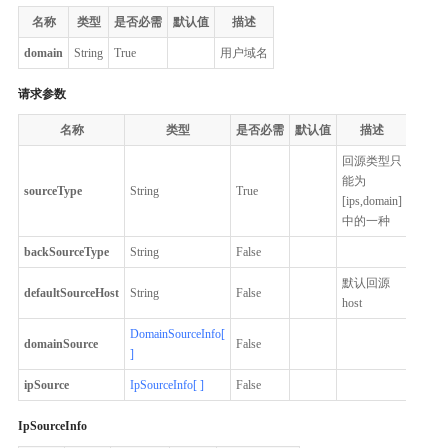
名称
类型
是否必需
默认值
描述
domain
String
True
用户域名
请求参数
名称
类型
是否必需
默认值
描述
回源类型只
能为
sourceType
String
True
[ips,domain]
中的一种
backSourceType
String
False
默认回源
defaultSourceHost
String
False
host
DomainSourceInfo[
domainSource
False
]
ipSource
IpSourceInfo[ ]
False
IpSourceInfo