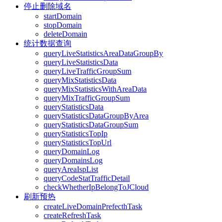
停止删除域名
startDomain
stopDomain
deleteDomain
统计数据查询
queryLiveStatisticsAreaDataGroupBy
queryLiveStatisticsData
queryLiveTrafficGroupSum
queryMixStatisticsData
queryMixStatisticsWithAreaData
queryMixTrafficGroupSum
queryStatisticsData
queryStatisticsDataGroupByArea
queryStatisticsDataGroupSum
queryStatisticsTopIp
queryStatisticsTopUrl
queryDomainLog
queryDomainsLog
queryAreaIspList
queryCodeStatTrafficDetail
checkWhetherIpBelongToJCloud
刷新预热
createLiveDomainPrefecthTask
createRefreshTask