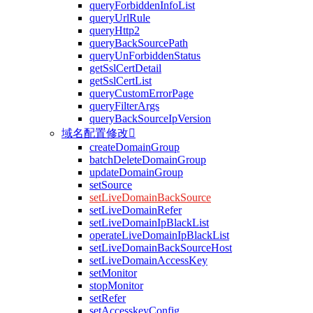
queryForbiddenInfoList
queryUrlRule
queryHttp2
queryBackSourcePath
queryUnForbiddenStatus
getSslCertDetail
getSslCertList
queryCustomErrorPage
queryFilterArgs
queryBackSourceIpVersion
域名配置修改

createDomainGroup
batchDeleteDomainGroup
updateDomainGroup
setSource
setLiveDomainBackSource
setLiveDomainRefer
setLiveDomainIpBlackList
operateLiveDomainIpBlackList
setLiveDomainBackSourceHost
setLiveDomainAccessKey
setMonitor
stopMonitor
setRefer
setAccesskeyConfig