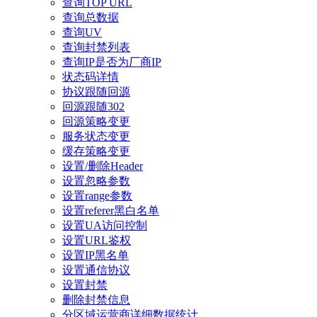
查询TOP URL
查询总数据
查询UV
查询封禁列表
查询IP是否为厂商IP
状态码详情
协议跟随回源
回源跟随302
回源策略变更
服务状态变更
缓存策略变更
设置/删除Header
设置忽略参数
设置range参数
设置referer黑白名单
设置UA访问控制
设置URL鉴权
设置IP黑名单
设置通信协议
设置封禁
删除封禁信息
分区域运营商详细数据统计