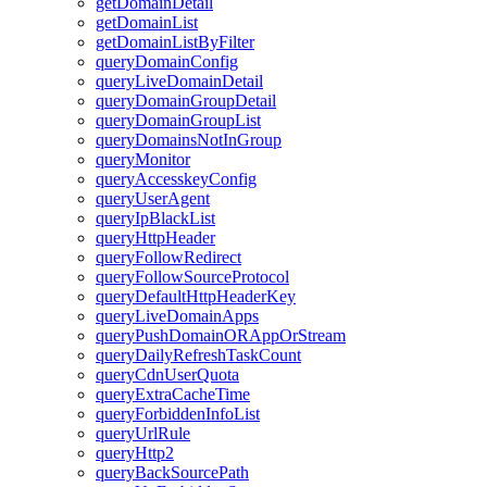
getDomainDetail
getDomainList
getDomainListByFilter
queryDomainConfig
queryLiveDomainDetail
queryDomainGroupDetail
queryDomainGroupList
queryDomainsNotInGroup
queryMonitor
queryAccesskeyConfig
queryUserAgent
queryIpBlackList
queryHttpHeader
queryFollowRedirect
queryFollowSourceProtocol
queryDefaultHttpHeaderKey
queryLiveDomainApps
queryPushDomainORAppOrStream
queryDailyRefreshTaskCount
queryCdnUserQuota
queryExtraCacheTime
queryForbiddenInfoList
queryUrlRule
queryHttp2
queryBackSourcePath