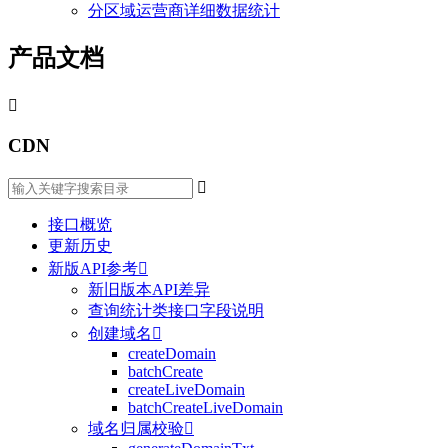
分区域运营商详细数据统计
产品文档

CDN

接口概览
更新历史
新版API参考

新旧版本API差异
查询统计类接口字段说明
创建域名

createDomain
batchCreate
createLiveDomain
batchCreateLiveDomain
域名归属校验
