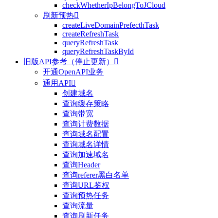
checkWhetherIpBelongToJCloud
刷新预热

createLiveDomainPrefecthTask
createRefreshTask
queryRefreshTask
queryRefreshTaskById
旧版API参考（停止更新）

开通OpenAPI业务
通用API

创建域名
查询缓存策略
查询带宽
查询计费数据
查询域名配置
查询域名详情
查询加速域名
查询Header
查询referer黑白名单
查询URL鉴权
查询预热任务
查询流量
查询刷新任务