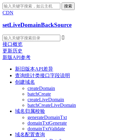
搜索
CDN
setLiveDomainBackSource

接口概览
更新历史
新版API参考
新旧版本API差异
查询统计类接口字段说明
创建域名
createDomain
batchCreate
createLiveDomain
batchCreateLiveDomain
域名归属校验
generateDomainTxt
domainTxtGenerate
domainTxtValidate
域名配置查询