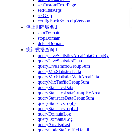
setCustomErrorPage
setFilterArgs
setGzip
configBackSourceIpVersion
停止删除域名

startDomain
stopDomain
deleteDomain
统计数据查询

queryLiveStatisticsAreaDataGroupBy
queryLiveStatisticsData
queryLiveTrafficGroupSum
queryMixStatisticsData
queryMixStatisticsWithAreaData
queryMixTrafficGroupSum
queryStatisticsData
queryStatisticsDataGroupByArea
queryStatisticsDataGroupSum
queryStatisticsTopIp
queryStatisticsTopUrl
queryDomainLog
queryDomainsLog
queryAreaIspList
queryCodeStatTrafficDetail