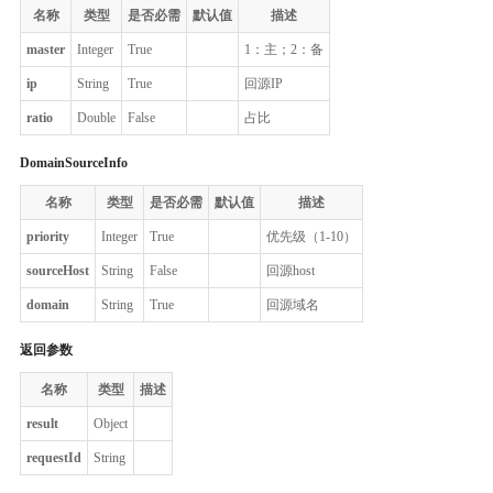
名称
类型
是否必需
默认值
描述
master
Integer
True
1：主；2：备
ip
String
True
回源IP
ratio
Double
False
占比
DomainSourceInfo
名称
类型
是否必需
默认值
描述
priority
Integer
True
优先级（1-10）
sourceHost
String
False
回源host
domain
String
True
回源域名
返回参数
名称
类型
描述
result
Object
requestId
String