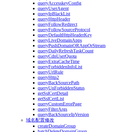
queryAccesskeyConfig
queryUserAgent
queryIpBlackList
queryHttpHeader
queryFollowRedirect
queryFollowSourceProtocol
queryDefaultHttpHeaderKey
queryLiveDomainApps
queryPushDomainORAppOrStream
queryDailyRefreshTaskCount
queryCdnUserQuota
queryExtraCacheTime
queryForbiddenInfoList
queryUrlRule
queryHttp2
queryBackSourcePath
queryUnForbiddenStatus
getSslCertDetail
getSslCertList
queryCustomErrorPage
queryFilterArgs
queryBackSourceIpVersion
域名配置修改
createDomainGroup
batchDeleteDomainGroup