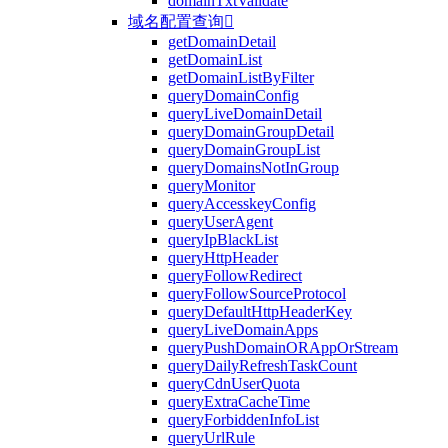
domainTxtValidate
域名配置查询

getDomainDetail
getDomainList
getDomainListByFilter
queryDomainConfig
queryLiveDomainDetail
queryDomainGroupDetail
queryDomainGroupList
queryDomainsNotInGroup
queryMonitor
queryAccesskeyConfig
queryUserAgent
queryIpBlackList
queryHttpHeader
queryFollowRedirect
queryFollowSourceProtocol
queryDefaultHttpHeaderKey
queryLiveDomainApps
queryPushDomainORAppOrStream
queryDailyRefreshTaskCount
queryCdnUserQuota
queryExtraCacheTime
queryForbiddenInfoList
queryUrlRule