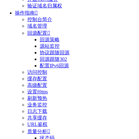
验证域名归属权
操作指南

控制台简介
域名管理
回源配置

回源策略
源站监控
协议跟随回源
回源跟随302
配置IPv6回源
访问控制
缓存配置
高级配置
设置Https
刷新预热
业务监控
日志下载
共享缓存
URL鉴权
质量分析

状态码