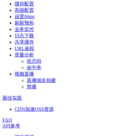
缓存配置
高级配置
设置Https
刷新预热
业务监控
日志下载
共享缓存
URL鉴权
质量分析
状态码
命中率
视频直播
直播域名创建
禁播
最佳实践
CDN加速OSS资源
FAQ
API参考