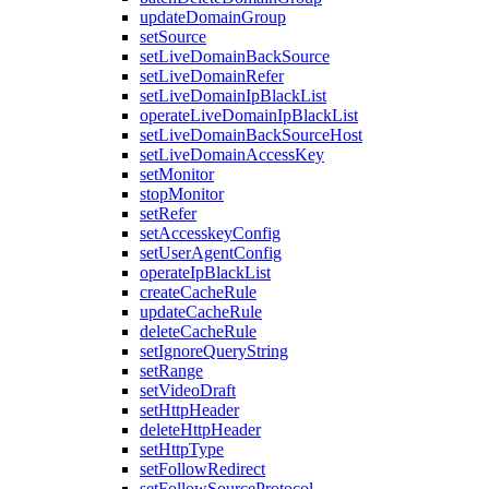
updateDomainGroup
setSource
setLiveDomainBackSource
setLiveDomainRefer
setLiveDomainIpBlackList
operateLiveDomainIpBlackList
setLiveDomainBackSourceHost
setLiveDomainAccessKey
setMonitor
stopMonitor
setRefer
setAccesskeyConfig
setUserAgentConfig
operateIpBlackList
createCacheRule
updateCacheRule
deleteCacheRule
setIgnoreQueryString
setRange
setVideoDraft
setHttpHeader
deleteHttpHeader
setHttpType
setFollowRedirect
setFollowSourceProtocol