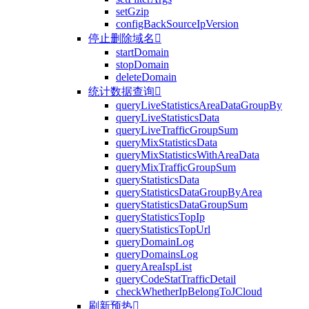
setGzip
configBackSourceIpVersion
停止删除域名

startDomain
stopDomain
deleteDomain
统计数据查询

queryLiveStatisticsAreaDataGroupBy
queryLiveStatisticsData
queryLiveTrafficGroupSum
queryMixStatisticsData
queryMixStatisticsWithAreaData
queryMixTrafficGroupSum
queryStatisticsData
queryStatisticsDataGroupByArea
queryStatisticsDataGroupSum
queryStatisticsTopIp
queryStatisticsTopUrl
queryDomainLog
queryDomainsLog
queryAreaIspList
queryCodeStatTrafficDetail
checkWhetherIpBelongToJCloud
刷新预热
