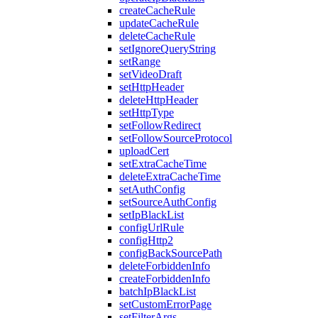
createCacheRule
updateCacheRule
deleteCacheRule
setIgnoreQueryString
setRange
setVideoDraft
setHttpHeader
deleteHttpHeader
setHttpType
setFollowRedirect
setFollowSourceProtocol
uploadCert
setExtraCacheTime
deleteExtraCacheTime
setAuthConfig
setSourceAuthConfig
setIpBlackList
configUrlRule
configHttp2
configBackSourcePath
deleteForbiddenInfo
createForbiddenInfo
batchIpBlackList
setCustomErrorPage
setFilterArgs