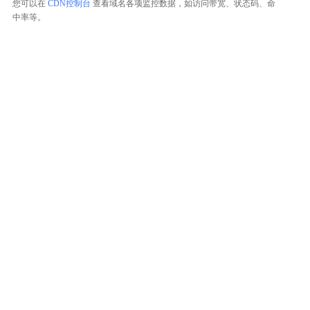
您可以在
CDN控制台
查看域名各项监控数据，如访问带宽、状态码、命
中率等。
整体评价？
非常满意