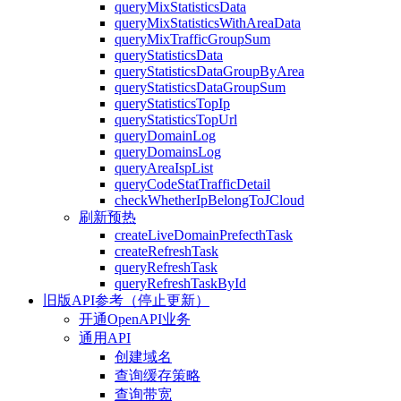
queryMixStatisticsData
queryMixStatisticsWithAreaData
queryMixTrafficGroupSum
queryStatisticsData
queryStatisticsDataGroupByArea
queryStatisticsDataGroupSum
queryStatisticsTopIp
queryStatisticsTopUrl
queryDomainLog
queryDomainsLog
queryAreaIspList
queryCodeStatTrafficDetail
checkWhetherIpBelongToJCloud
刷新预热
createLiveDomainPrefecthTask
createRefreshTask
queryRefreshTask
queryRefreshTaskById
旧版API参考（停止更新）
开通OpenAPI业务
通用API
创建域名
查询缓存策略
查询带宽