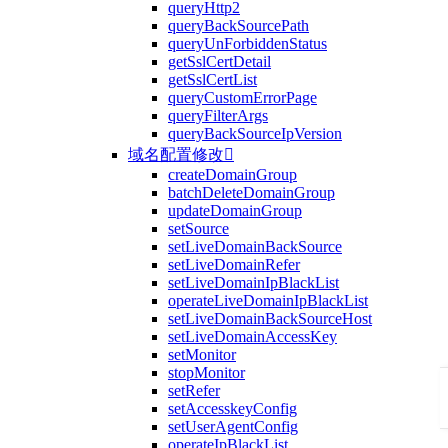
queryHttp2
queryBackSourcePath
queryUnForbiddenStatus
getSslCertDetail
getSslCertList
queryCustomErrorPage
queryFilterArgs
queryBackSourceIpVersion
域名配置修改

createDomainGroup
batchDeleteDomainGroup
updateDomainGroup
setSource
setLiveDomainBackSource
setLiveDomainRefer
setLiveDomainIpBlackList
operateLiveDomainIpBlackList
setLiveDomainBackSourceHost
setLiveDomainAccessKey
setMonitor
stopMonitor
setRefer
setAccesskeyConfig
setUserAgentConfig
operateIpBlackList