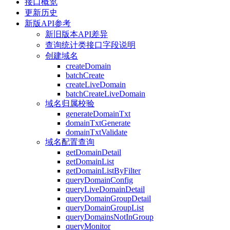
接口概览
更新历史
新版API参考
新旧版本API差异
查询统计类接口字段说明
创建域名
createDomain
batchCreate
createLiveDomain
batchCreateLiveDomain
域名归属校验
generateDomainTxt
domainTxtGenerate
domainTxtValidate
域名配置查询
getDomainDetail
getDomainList
getDomainListByFilter
queryDomainConfig
queryLiveDomainDetail
queryDomainGroupDetail
queryDomainGroupList
queryDomainsNotInGroup
queryMonitor