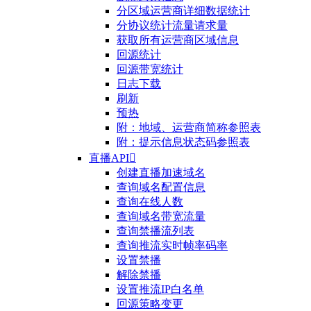
分区域运营商详细数据统计
分协议统计流量请求量
获取所有运营商区域信息
回源统计
回源带宽统计
日志下载
刷新
预热
附：地域、运营商简称参照表
附：提示信息状态码参照表
直播API

创建直播加速域名
查询域名配置信息
查询在线人数
查询域名带宽流量
查询禁播流列表
查询推流实时帧率码率
设置禁播
解除禁播
设置推流IP白名单
回源策略变更