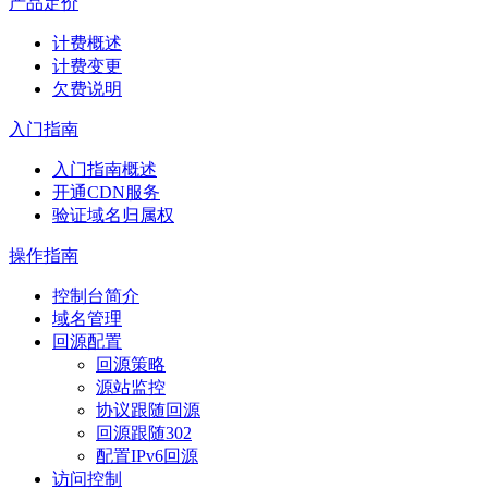
产品定价
计费概述
计费变更
欠费说明
入门指南
入门指南概述
开通CDN服务
验证域名归属权
操作指南
控制台简介
域名管理
回源配置
回源策略
源站监控
协议跟随回源
回源跟随302
配置IPv6回源
访问控制