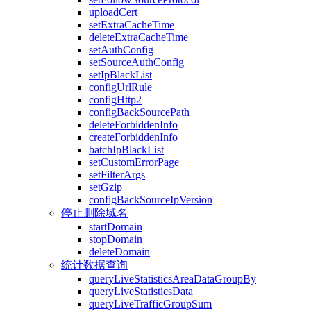
uploadCert
setExtraCacheTime
deleteExtraCacheTime
setAuthConfig
setSourceAuthConfig
setIpBlackList
configUrlRule
configHttp2
configBackSourcePath
deleteForbiddenInfo
createForbiddenInfo
batchIpBlackList
setCustomErrorPage
setFilterArgs
setGzip
configBackSourceIpVersion
停止删除域名
startDomain
stopDomain
deleteDomain
统计数据查询
queryLiveStatisticsAreaDataGroupBy
queryLiveStatisticsData
queryLiveTrafficGroupSum