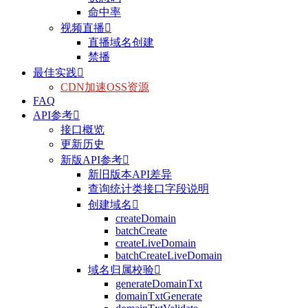
命中率
视频直播

直播域名创建
禁播
最佳实践

CDN加速OSS资源
FAQ
API参考

接口概览
更新历史
新版API参考

新旧版本API差异
查询统计类接口字段说明
创建域名

createDomain
batchCreate
createLiveDomain
batchCreateLiveDomain
域名归属校验

generateDomainTxt
domainTxtGenerate