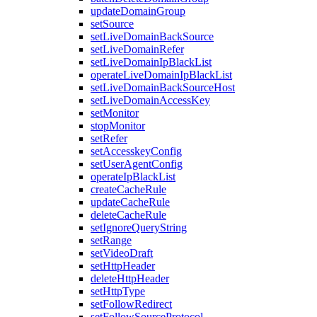
updateDomainGroup
setSource
setLiveDomainBackSource
setLiveDomainRefer
setLiveDomainIpBlackList
operateLiveDomainIpBlackList
setLiveDomainBackSourceHost
setLiveDomainAccessKey
setMonitor
stopMonitor
setRefer
setAccesskeyConfig
setUserAgentConfig
operateIpBlackList
createCacheRule
updateCacheRule
deleteCacheRule
setIgnoreQueryString
setRange
setVideoDraft
setHttpHeader
deleteHttpHeader
setHttpType
setFollowRedirect
setFollowSourceProtocol