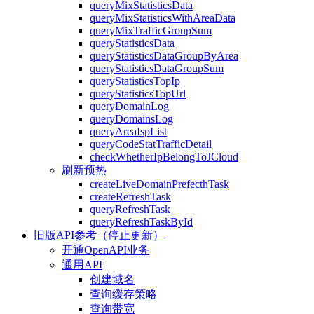
queryMixStatisticsData
queryMixStatisticsWithAreaData
queryMixTrafficGroupSum
queryStatisticsData
queryStatisticsDataGroupByArea
queryStatisticsDataGroupSum
queryStatisticsTopIp
queryStatisticsTopUrl
queryDomainLog
queryDomainsLog
queryAreaIspList
queryCodeStatTrafficDetail
checkWhetherIpBelongToJCloud
刷新预热
createLiveDomainPrefecthTask
createRefreshTask
queryRefreshTask
queryRefreshTaskById
旧版API参考（停止更新）
开通OpenAPI业务
通用API
创建域名
查询缓存策略
查询带宽