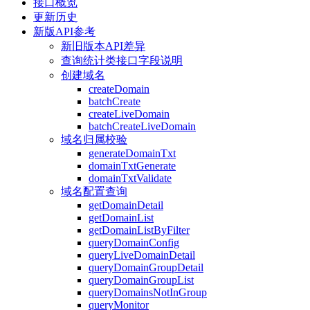
接口概览
更新历史
新版API参考
新旧版本API差异
查询统计类接口字段说明
创建域名
createDomain
batchCreate
createLiveDomain
batchCreateLiveDomain
域名归属校验
generateDomainTxt
domainTxtGenerate
domainTxtValidate
域名配置查询
getDomainDetail
getDomainList
getDomainListByFilter
queryDomainConfig
queryLiveDomainDetail
queryDomainGroupDetail
queryDomainGroupList
queryDomainsNotInGroup
queryMonitor