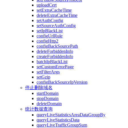
uploadCert
setExtraCacheTime
deleteExtraCacheTime
setAuthConfig
setSourceAuthConfig
setIpBlackList
configUrlRule
configHttp2
configBackSourcePath
deleteForbiddenInfo
createForbiddenInfo
batchIpBlackList
setCustomErrorPage
setFilterArgs
setGzip
configBackSourceIpVersion
停止删除域名
startDomain
stopDomain
deleteDomain
统计数据查询
queryLiveStatisticsAreaDataGroupBy
queryLiveStatisticsData
queryLiveTrafficGroupSum