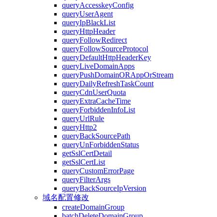
queryAccesskeyConfig
queryUserAgent
queryIpBlackList
queryHttpHeader
queryFollowRedirect
queryFollowSourceProtocol
queryDefaultHttpHeaderKey
queryLiveDomainApps
queryPushDomainORAppOrStream
queryDailyRefreshTaskCount
queryCdnUserQuota
queryExtraCacheTime
queryForbiddenInfoList
queryUrlRule
queryHttp2
queryBackSourcePath
queryUnForbiddenStatus
getSslCertDetail
getSslCertList
queryCustomErrorPage
queryFilterArgs
queryBackSourceIpVersion
域名配置修改
createDomainGroup
batchDeleteDomainGroup