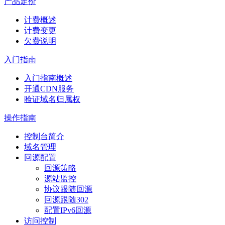
产品定价
计费概述
计费变更
欠费说明
入门指南
入门指南概述
开通CDN服务
验证域名归属权
操作指南
控制台简介
域名管理
回源配置
回源策略
源站监控
协议跟随回源
回源跟随302
配置IPv6回源
访问控制