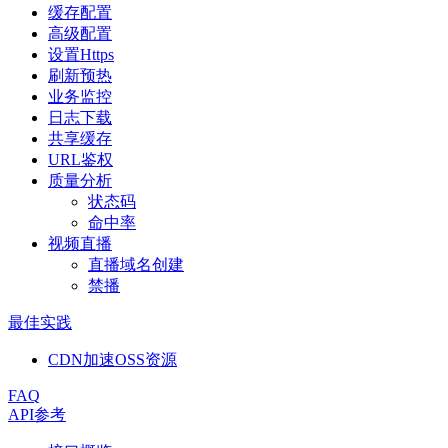
缓存配置
高级配置
设置Https
刷新预热
业务监控
日志下载
共享缓存
URL鉴权
质量分析
状态码
命中率
视频直播
直播域名创建
禁播
最佳实践
CDN加速OSS资源
FAQ
API参考