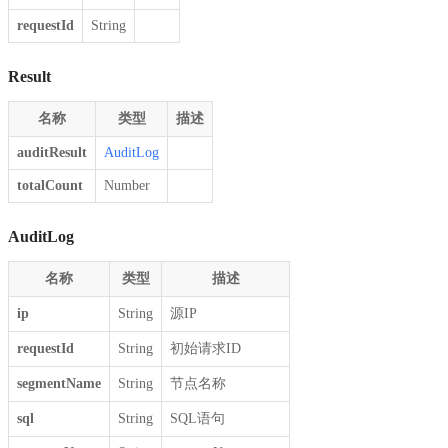
requestId
String
Result
名称
类型
描述
auditResult
AuditLog
totalCount
Number
AuditLog
名称
类型
描述
ip
String
源IP
requestId
String
初始请求ID
segmentName
String
节点名称
sql
String
SQL语句