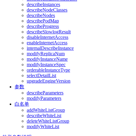
describeInstances
describeNodeClasses
describeNodes
describePodMap
describeProgress
describeSlowlogResult
disableInternetAccess
enableInternetAccess
internalDescribeInstance
modifyReplicaNum
modifyInstanceName
modifyInstanceSpec
orderableInstanceType
selectDetailList
upgradeEngineVersion
参数
describeParameters
modifyParameters
白名单
addWhiteListGroup
describeWhiteList
deleteWhiteListGroup
modifyWhiteList