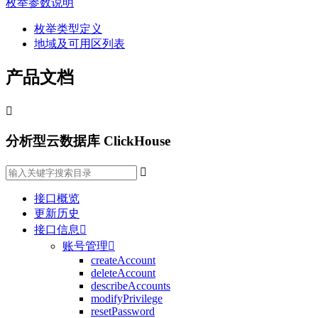
枚举参数说明
枚举类型定义
地域及可用区列表
产品文档

分析型云数据库 ClickHouse

接口概览
更新历史
接口信息

账号管理

createAccount
deleteAccount
describeAccounts
modifyPrivilege
resetPassword