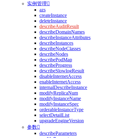
实例管理

azs
createInstance
deleteInstance
describeAuditResult
describeDomainNames
describeInstanceAttributes
describeInstances
describeNodeClasses
describeNodes
describePodMap
describeProgress
describeSlowlogResult
disableInternetAccess
enableInternetAccess
internalDescribeInstance
modifyReplicaNum
modifyInstanceName
modifyInstanceSpec
orderableInstanceType
selectDetailList
upgradeEngineVersion
参数

describeParameters