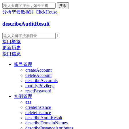
搜索
分析型云数据库 ClickHouse
describeAuditResult

接口概览
更新历史
接口信息
账号管理
createAccount
deleteAccount
describeAccounts
modifyPrivilege
resetPassword
实例管理
azs
createInstance
deleteInstance
describeAuditResult
describeDomainNames
describeInstanceAttributes