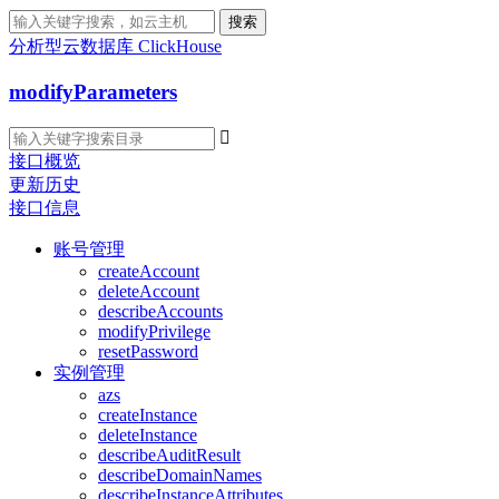
搜索
分析型云数据库 ClickHouse
modifyParameters

接口概览
更新历史
接口信息
账号管理
createAccount
deleteAccount
describeAccounts
modifyPrivilege
resetPassword
实例管理
azs
createInstance
deleteInstance
describeAuditResult
describeDomainNames
describeInstanceAttributes