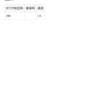
HTTP状态码
错误码
描述
200
OK
整体评价？
非常满意