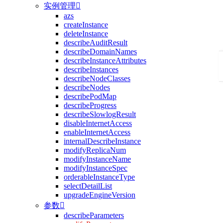
实例管理

azs
createInstance
deleteInstance
describeAuditResult
describeDomainNames
describeInstanceAttributes
describeInstances
describeNodeClasses
describeNodes
describePodMap
describeProgress
describeSlowlogResult
disableInternetAccess
enableInternetAccess
internalDescribeInstance
modifyReplicaNum
modifyInstanceName
modifyInstanceSpec
orderableInstanceType
selectDetailList
upgradeEngineVersion
参数

describeParameters