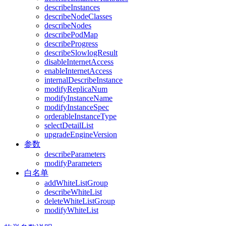
describeInstances
describeNodeClasses
describeNodes
describePodMap
describeProgress
describeSlowlogResult
disableInternetAccess
enableInternetAccess
internalDescribeInstance
modifyReplicaNum
modifyInstanceName
modifyInstanceSpec
orderableInstanceType
selectDetailList
upgradeEngineVersion
参数
describeParameters
modifyParameters
白名单
addWhiteListGroup
describeWhiteList
deleteWhiteListGroup
modifyWhiteList