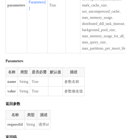
Parameters[
parameters
True
mark_cache_size、
]
use_uncompressed_cache、
max_memory_usage、
distributed_ddl_task_timeout、
background_pool_size、
max_memory_usage_for_all_queries
max_query_size、
max_partitions_per_insert_block
Parameters
名称
类型
是否必需
默认值
描述
name
String
True
参数名称
value
String
True
参数修改值
返回参数
名称
类型
描述
requestId
String
请求id
返回码