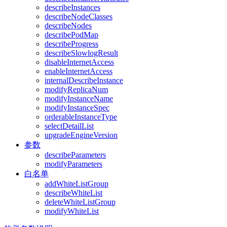
describeInstances
describeNodeClasses
describeNodes
describePodMap
describeProgress
describeSlowlogResult
disableInternetAccess
enableInternetAccess
internalDescribeInstance
modifyReplicaNum
modifyInstanceName
modifyInstanceSpec
orderableInstanceType
selectDetailList
upgradeEngineVersion
参数
describeParameters
modifyParameters
白名单
addWhiteListGroup
describeWhiteList
deleteWhiteListGroup
modifyWhiteList