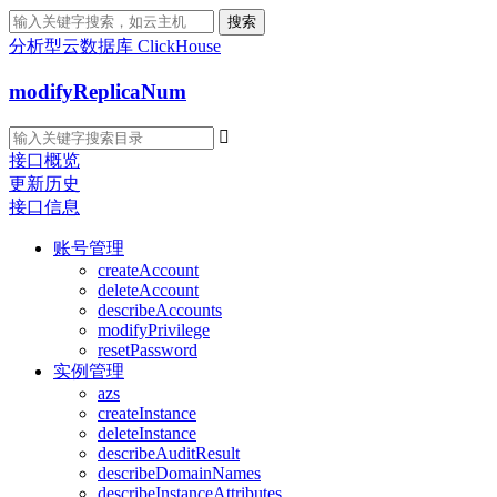
搜索
分析型云数据库 ClickHouse
modifyReplicaNum

接口概览
更新历史
接口信息
账号管理
createAccount
deleteAccount
describeAccounts
modifyPrivilege
resetPassword
实例管理
azs
createInstance
deleteInstance
describeAuditResult
describeDomainNames
describeInstanceAttributes