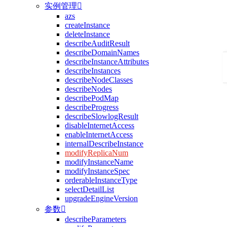
实例管理

azs
createInstance
deleteInstance
describeAuditResult
describeDomainNames
describeInstanceAttributes
describeInstances
describeNodeClasses
describeNodes
describePodMap
describeProgress
describeSlowlogResult
disableInternetAccess
enableInternetAccess
internalDescribeInstance
modifyReplicaNum
modifyInstanceName
modifyInstanceSpec
orderableInstanceType
selectDetailList
upgradeEngineVersion
参数

describeParameters