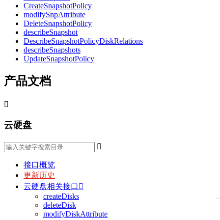
CreateSnapshotPolicy
modifySnpAttribute
DeleteSnapshotPolicy
describeSnapshot
DescribeSnapshotPolicyDiskRelations
describeSnapshots
UpdateSnapshotPolicy
产品文档

云硬盘

接口概览
更新历史
云硬盘相关接口

createDisks
deleteDisk
modifyDiskAttribute