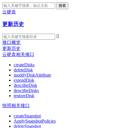
搜索
云硬盘
更新历史

接口概览
更新历史
云硬盘相关接口
createDisks
deleteDisk
modifyDiskAttribute
extendDisk
describeDisk
describeDisks
restoreDisk
快照相关接口
createSnapshot
ApplySnapshotPolicies
deleteSnapshot