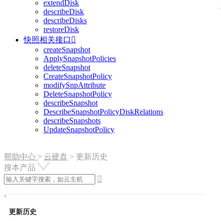
extendDisk
describeDisk
describeDisks
restoreDisk
快照相关接口

createSnapshot
ApplySnapshotPolicies
deleteSnapshot
CreateSnapshotPolicy
modifySnpAttribute
DeleteSnapshotPolicy
describeSnapshot
DescribeSnapshotPolicyDiskRelations
describeSnapshots
UpdateSnapshotPolicy
帮助中心
>
云硬盘
>
更新历史
搜本产品

更新历史