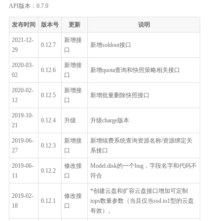
API版本：0.7.0
发布时间
版本号
更新
说明
2021-12-
新增接
0.12.7
新增soldout接口
29
口
2020-03-
新增接
0.12.6
新增quota查询和快照策略相关接口
02
口
2020-02-
新增接
0.12.5
新增批量删除快照接口
12
口
2019-10-
0.12.4
升级
升级charge版本
21
2019-06-
新增接
新增续费系统查询资源名称/资源绑定关
0.12.3
27
口
系接口
2019-06-
修改接
Model.disk的一个bug，字段名字和代码不
0.12.2
11
口
符合
*创建云盘和扩容云盘接口增加可定制
2019-02-
修改接
0.12.1
iops数量参数（当且仅当ssd.io1型的云盘
18
口
有效）。