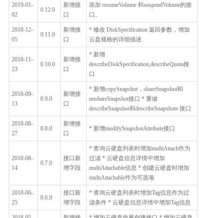
2019-01-
新增接
添加 resumeVolume 和suspendVolume的接
0.12.0
02
口
口。
2018-12-
新增接
* 修改 DiskSpecification 返回参数，增加
0.11.0
05
口
云盘规格的详细描述
* 新增
2018-11-
新增接
0.10.0
describeDiskSpecification,describeQuota接
23
口
口
* 新增copySnapshot，shareSnapshot和
2018-09-
新增接
0.9.0
unshareSnapshot接口 * 重做
13
口
describeSnapshot和describeSnapshots 接口
2018-08-
新增接
0.8.0
* 新增modifySnapshotAttribute接口
27
口
* 查询云硬盘列表时增加multiAttach作为
2018-08-
接口新
过滤 * 云硬盘信息详情中增加
0.7.0
14
增字段
multiAttachable信息 * 创建云硬盘时增加
multiAttachable作为可选项
2018-06-
接口新
* 查询云硬盘列表时增加Tag信息作为过
0.6.0
25
增字段
滤条件 * 云硬盘信息详情中增加Tag信息
2018-05-
新增接
* 增加云硬盘批量创建接口 * 增加云硬盘