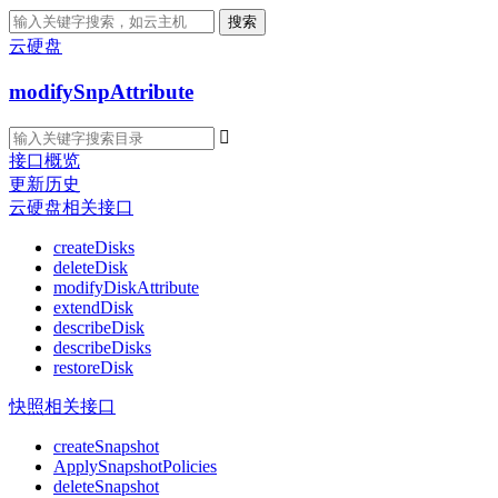
搜索
云硬盘
modifySnpAttribute

接口概览
更新历史
云硬盘相关接口
createDisks
deleteDisk
modifyDiskAttribute
extendDisk
describeDisk
describeDisks
restoreDisk
快照相关接口
createSnapshot
ApplySnapshotPolicies
deleteSnapshot