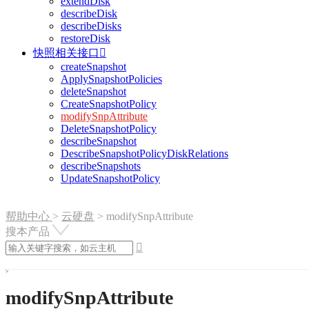
extendDisk
describeDisk
describeDisks
restoreDisk
快照相关接口

createSnapshot
ApplySnapshotPolicies
deleteSnapshot
CreateSnapshotPolicy
modifySnpAttribute
DeleteSnapshotPolicy
describeSnapshot
DescribeSnapshotPolicyDiskRelations
describeSnapshots
UpdateSnapshotPolicy
帮助中心
>
云硬盘
>
modifySnpAttribute
搜本产品

modifySnpAttribute