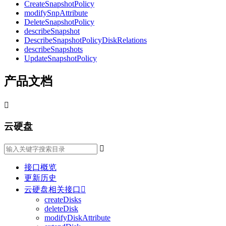
CreateSnapshotPolicy
modifySnpAttribute
DeleteSnapshotPolicy
describeSnapshot
DescribeSnapshotPolicyDiskRelations
describeSnapshots
UpdateSnapshotPolicy
产品文档

云硬盘

接口概览
更新历史
云硬盘相关接口

createDisks
deleteDisk
modifyDiskAttribute