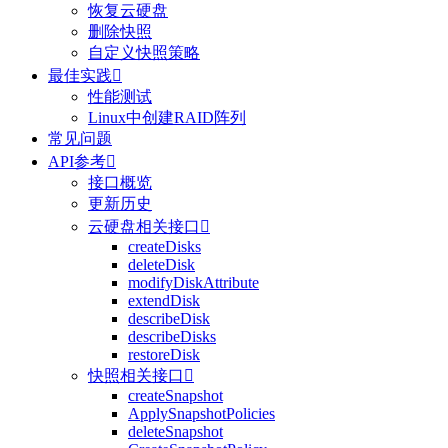
恢复云硬盘
删除快照
自定义快照策略
最佳实践

性能测试
Linux中创建RAID阵列
常见问题
API参考

接口概览
更新历史
云硬盘相关接口

createDisks
deleteDisk
modifyDiskAttribute
extendDisk
describeDisk
describeDisks
restoreDisk
快照相关接口

createSnapshot
ApplySnapshotPolicies
deleteSnapshot