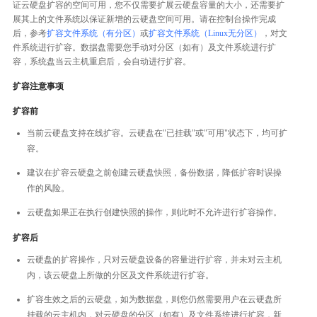
证云硬盘扩容的空间可用，您不仅需要扩展云硬盘容量的大小，还需要扩
展其上的文件系统以保证新增的云硬盘空间可用。请在控制台操作完成
后，参考
扩容文件系统（有分区）
或
扩容文件系统（Linux无分区）
，对文
件系统进行扩容。数据盘需要您手动对分区（如有）及文件系统进行扩
容，系统盘当云主机重启后，会自动进行扩容。
扩容注意事项
扩容前
当前云硬盘支持在线扩容。云硬盘在"已挂载"或"可用"状态下，均可扩
容。
建议在扩容云硬盘之前创建云硬盘快照，备份数据，降低扩容时误操
作的风险。
云硬盘如果正在执行创建快照的操作，则此时不允许进行扩容操作。
扩容后
云硬盘的扩容操作，只对云硬盘设备的容量进行扩容，并未对云主机
内，该云硬盘上所做的分区及文件系统进行扩容。
扩容生效之后的云硬盘，如为数据盘，则您仍然需要用户在云硬盘所
挂载的云主机内，对云硬盘的分区（如有）及文件系统进行扩容，新