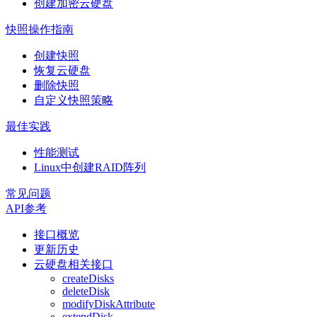
创建加密云硬盘
快照操作指南
创建快照
恢复云硬盘
删除快照
自定义快照策略
最佳实践
性能测试
Linux中创建RAID阵列
常见问题
API参考
接口概览
更新历史
云硬盘相关接口
createDisks
deleteDisk
modifyDiskAttribute
extendDisk