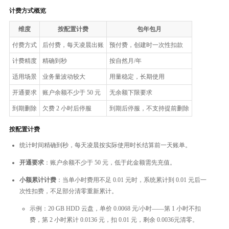
计费方式概览
维度
按配置计费
包年包月
付费方式
后付费，每天凌晨出账
预付费，创建时一次性扣款
计费精度
精确到秒
按自然月/年
适用场景
业务量波动较大
用量稳定，长期使用
开通要求
账户余额不少于 50 元
无余额下限要求
到期删除
欠费 2 小时后停服
到期后停服，不支持提前删除
按配置计费
统计时间精确到秒，每天凌晨按实际使用时长结算前一天账单。
开通要求
：账户余额不少于 50 元，低于此金额需先充值。
小额累计计费
：当单小时费用不足 0.01 元时，系统累计到 0.01 元后一
次性扣费，不足部分清零重新累计。
示例：20 GB HDD 云盘，单价 0.0068 元/小时——第 1 小时不扣
费，第 2 小时累计 0.0136 元，扣 0.01 元，剩余 0.0036元清零。