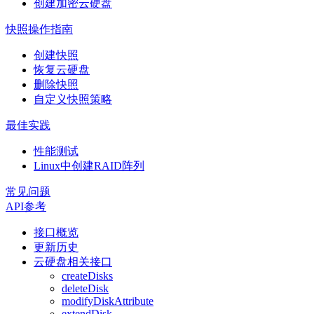
创建加密云硬盘
快照操作指南
创建快照
恢复云硬盘
删除快照
自定义快照策略
最佳实践
性能测试
Linux中创建RAID阵列
常见问题
API参考
接口概览
更新历史
云硬盘相关接口
createDisks
deleteDisk
modifyDiskAttribute
extendDisk