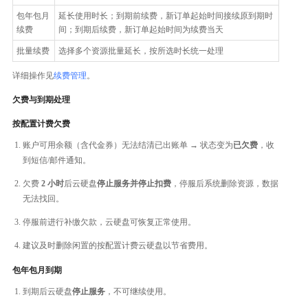
包年包月
延长使用时长；到期前续费，新订单起始时间接续原到期时
续费
间；到期后续费，新订单起始时间为续费当天
批量续费
选择多个资源批量延长，按所选时长统一处理
详细操作见
续费管理
。
欠费与到期处理
按配置计费欠费
账户可用余额（含代金券）无法结清已出账单 → 状态变为
已欠费
，收
到短信/邮件通知。
欠费
2 小时
后云硬盘
停止服务并停止扣费
，停服后系统删除资源，数据
无法找回。
停服前进行补缴欠款，云硬盘可恢复正常使用。
建议及时删除闲置的按配置计费云硬盘以节省费用。
包年包月到期
到期后云硬盘
停止服务
，不可继续使用。