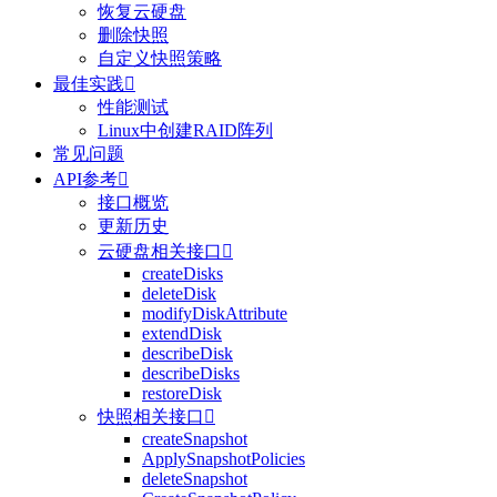
恢复云硬盘
删除快照
自定义快照策略
最佳实践

性能测试
Linux中创建RAID阵列
常见问题
API参考

接口概览
更新历史
云硬盘相关接口

createDisks
deleteDisk
modifyDiskAttribute
extendDisk
describeDisk
describeDisks
restoreDisk
快照相关接口

createSnapshot
ApplySnapshotPolicies
deleteSnapshot