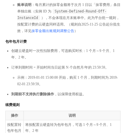
账单说明
：每月累计的抹零金额将于次月 1 日以「抹零费用」条目
单独出账（实例 ID 为
System-Defined-Round-Off-
InstanceId
），不会体现在月末账单中。此为平台统一规则，
按配置计费的云硬盘同样适用。（规则自2025-11-25 公告起分批生
效，详见
抹零金额出账规则调整公告
）
包年包月计费
创建云硬盘时一次性扣除费用，可选购买时长：1 个月～9 个月、1
年、2 年。
订单到期时间 = 开始时间当日起第 N 个自然月/年的 23:59:59。
示例：2019-01-01 15:00:00 开始，购买 1 个月，到期时间为 2019-
02-01 23:59:59。
到期前不支持执行删除操作
，以保障使用权益。
续费规则
操作
说明
按配置转
将按配置云硬盘转为包年包月，可选 1 个月～9 个月、1
包年包月
年、2 年