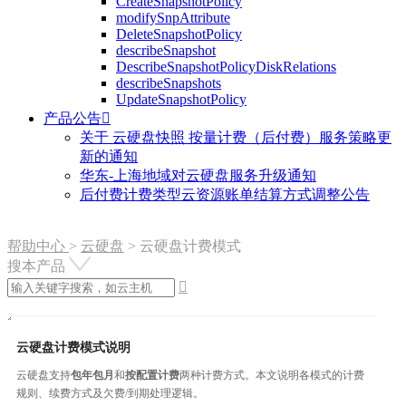
CreateSnapshotPolicy
modifySnpAttribute
DeleteSnapshotPolicy
describeSnapshot
DescribeSnapshotPolicyDiskRelations
describeSnapshots
UpdateSnapshotPolicy
产品公告

关于 云硬盘快照 按量计费（后付费）服务策略更
新的通知
华东-上海地域对云硬盘服务升级通知
后付费计费类型云资源账单结算方式调整公告
帮助中心
>
云硬盘
>
云硬盘计费模式
搜本产品

云硬盘计费模式说明
云硬盘支持
包年包月
和
按配置计费
两种计费方式。本文说明各模式的计费
规则、续费方式及欠费/到期处理逻辑。