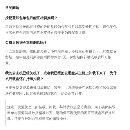
常见问题
按配置和包年包月能互相切换吗？
目前支持将按配置计费的云硬盘转为包年包月以享受长期折扣，但包年包
月实例在合约期内通常不支持直接变更为按配置计费。
欠费后数据会立刻删除吗？
不会立刻删除。按配置欠费 2 小时后停服，停服后还有最长 7 天的数据保
留期；包年包月到期停服后同样保留7天。保留期内补缴或续费即可恢
复。
我的云主机已经关机了，或者我已经把云硬盘从主机上卸载下来了，为什
么云硬盘还在持续扣费？
只要云硬盘资源未被彻底删除（释放），系统就会在底层为您持续保留该
块存储空间，因此关机或卸载状态下仍会正常计费。
注意：资源状态（如挂载、卸载）与计费状态是分离的。为了确保实际
账单与资源消耗数据精准对齐，请确保不再使用的闲置云硬盘不仅被卸
载，还要在控制台完成彻底的销毁操作。