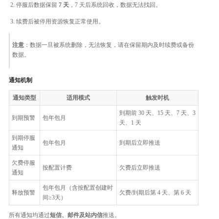
停服后数据保留
7 天
，7 天后系统回收，数据无法找回。
续费后被停用资源恢复正常使用。
注意
：数据一旦被系统删除，无法恢复，请在保留期内及时续费或备份
数据。
通知机制
通知类型
适用模式
触发时机
到期前 30 天、15 天、7 天、3
到期预警
包年包月
天、1 天
到期停服
包年包月
到期后立即推送
通知
欠费停服
按配置计费
欠费后立即推送
通知
包年包月（含按配置创建时
释放预警
欠费/到期后第 4 天、第 6 天
间≥3天）
所有通知均通过
短信、邮件及站内信
推送。