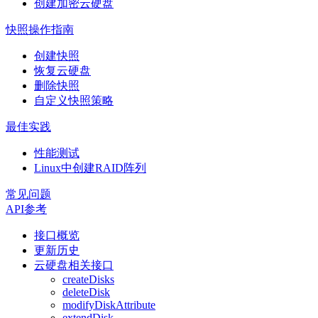
创建加密云硬盘
快照操作指南
创建快照
恢复云硬盘
删除快照
自定义快照策略
最佳实践
性能测试
Linux中创建RAID阵列
常见问题
API参考
接口概览
更新历史
云硬盘相关接口
createDisks
deleteDisk
modifyDiskAttribute
extendDisk