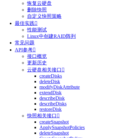
恢复云硬盘
删除快照
自定义快照策略
最佳实践

性能测试
Linux中创建RAID阵列
常见问题
API参考

接口概览
更新历史
云硬盘相关接口

createDisks
deleteDisk
modifyDiskAttribute
extendDisk
describeDisk
describeDisks
restoreDisk
快照相关接口

createSnapshot
ApplySnapshotPolicies
deleteSnapshot