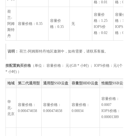
格：0.01
格：0.015
荷
容量价
容量价
兰-
容量价
格：1.25
格：1.5
阿姆
容量价格：0.35
无
格：0.35
IOPS价
IOPS价
斯特
格：0.02
格：0.0225
丹
说明：
荷兰-阿姆斯特丹地区邀测中，如有需要，请联系客服。
按配置购买价格
（单位： 容量价格： 元/(GB * 小时) ； IOPS价格：元/(个
* 小时) ）
地域
第二代通用型
通用型SSD云盘
容量型HDD云盘
性能型SSD云盘
增强
容
容量价格：
格
华
容量价格：
容量价格：
容量价格：
0.0007
0.0
北-
0.000474658
0.000474658
0.00034
IOPS价格：
IO
北京
0.00001389
格
0.0
容