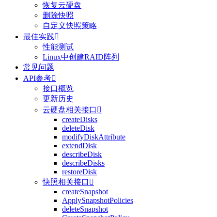
恢复云硬盘
删除快照
自定义快照策略
最佳实践

性能测试
Linux中创建RAID阵列
常见问题
API参考

接口概览
更新历史
云硬盘相关接口

createDisks
deleteDisk
modifyDiskAttribute
extendDisk
describeDisk
describeDisks
restoreDisk
快照相关接口

createSnapshot
ApplySnapshotPolicies
deleteSnapshot