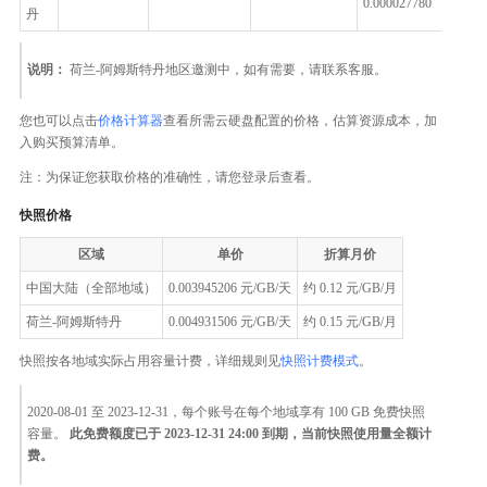
0.000027780
丹
0.0
说明：
荷兰-阿姆斯特丹地区邀测中，如有需要，请联系客服。
您也可以点击
价格计算器
查看所需云硬盘配置的价格，估算资源成本，加
入购买预算清单。
注：为保证您获取价格的准确性，请您登录后查看。
快照价格
区域
单价
折算月价
中国大陆（全部地域）
0.003945206 元/GB/天
约 0.12 元/GB/月
荷兰-阿姆斯特丹
0.004931506 元/GB/天
约 0.15 元/GB/月
快照按各地域实际占用容量计费，详细规则见
快照计费模式
。
2020-08-01 至 2023-12-31，每个账号在每个地域享有 100 GB 免费快照
容量。
此免费额度已于 2023-12-31 24:00 到期，当前快照使用量全额计
费。