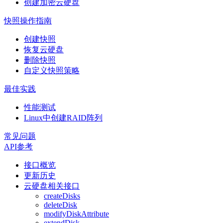
创建加密云硬盘
快照操作指南
创建快照
恢复云硬盘
删除快照
自定义快照策略
最佳实践
性能测试
Linux中创建RAID阵列
常见问题
API参考
接口概览
更新历史
云硬盘相关接口
createDisks
deleteDisk
modifyDiskAttribute
extendDisk