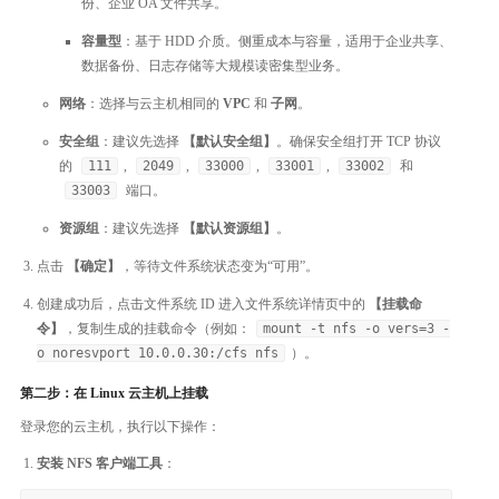
份、企业 OA 文件共享。
容量型
：基于 HDD 介质。侧重成本与容量，适用于企业共享、
数据备份、日志存储等大规模读密集型业务。
网络
：选择与云主机相同的
VPC
和
子网
。
安全组
：建议先选择
【默认安全组】
。确保安全组打开 TCP 协议
的
111
,
2049
,
33000
,
33001
,
33002
和
33003
端口。
资源组
：建议先选择
【默认资源组】
。
点击
【确定】
，等待文件系统状态变为“可用”。
创建成功后，点击文件系统 ID 进入文件系统详情页中的
【挂载命
令】
，复制生成的挂载命令（例如：
mount -t nfs -o vers=3 -
o noresvport 10.0.0.30:/cfs nfs
）。
第二步：在 Linux 云主机上挂载
登录您的云主机，执行以下操作：
安装 NFS 客户端工具
：