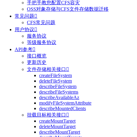
手把手教您配置CFS容灾
OSS对象存储与CFS文件存储数据迁移
常见问题

CFS常见问题
用户协议

服务协议
等级服务协议
API参考

接口概览
更新历史
文件存储相关接口

createFileSystem
deleteFileSystem
describeFileSystem
describeFileSystems
describeAvailableAz
modifyFileSystemAttribute
describeMountedClients
挂载目标相关接口

createMountTarget
deleteMountTarget
describeMountTarget