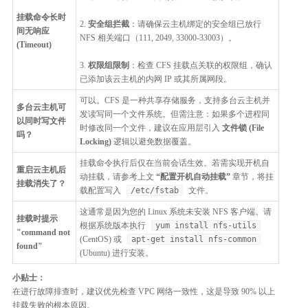
挂载命令长时
2.
安全组拦截
：请确保云主机绑定的安全组已放行
间无响应
NFS 相关端口（111, 2049, 33000-33003）。
(Timeout)
3.
权限组限制
：检查 CFS 挂载点关联的权限组，确认
已添加该云主机的内网 IP 或其所属网段。
可以。CFS 是一种共享存储服务，支持多台云主机并
多台云主机可
发读写同一个文件系统。但需注意：如果多个进程同
以同时写文件
时修改同一个文件，建议在应用层引入
文件锁 (File
吗？
Locking)
逻辑以避免数据覆盖。
挂载命令执行后仅在当前会话生效。若需实现开机自
重启云主机后
动挂载，请参考上文
“配置开机自动挂载”
章节，将挂
挂载消失了？
载配置写入
/etc/fstab
文件。
这通常是因为您的 Linux 系统未安装 NFS 客户端。请
挂载时提示
根据系统版本执行
yum install nfs-utils
"command not
(CentOS) 或
apt-get install nfs-common
found"
(Ubuntu) 进行安装。
小贴士：
在进行故障排查时，建议优先检查 VPC 网络一致性，这是导致 90% 以上
挂载失败的根本原因。