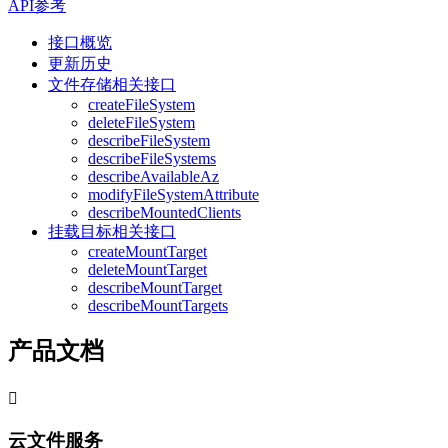
API参考
接口概览
更新历史
文件存储相关接口
createFileSystem
deleteFileSystem
describeFileSystem
describeFileSystems
describeAvailableAz
modifyFileSystemAttribute
describeMountedClients
挂载目标相关接口
createMountTarget
deleteMountTarget
describeMountTarget
describeMountTargets
产品文档

云文件服务