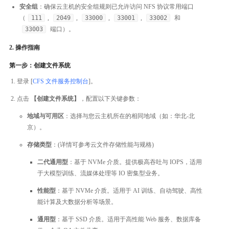
安全组
：确保云主机的安全组规则已允许访问 NFS 协议常用端口
（
111
,
2049
,
33000
,
33001
,
33002
和
33003
端口）。
2. 操作指南
第一步：创建文件系统
登录 [
CFS 文件服务控制台
]。
点击
【创建文件系统】
，配置以下关键参数：
地域与可用区
：选择与您云主机所在的相同地域（如：华北-北
京）。
存储类型
：(详情可参考云文件存储性能与规格)
二代通用型
：基于 NVMe 介质。提供极高吞吐与 IOPS，适用
于大模型训练、流媒体处理等 IO 密集型业务。
性能型
：基于 NVMe 介质。适用于 AI 训练、自动驾驶、高性
能计算及大数据分析等场景。
通用型
：基于 SSD 介质。适用于高性能 Web 服务、数据库备