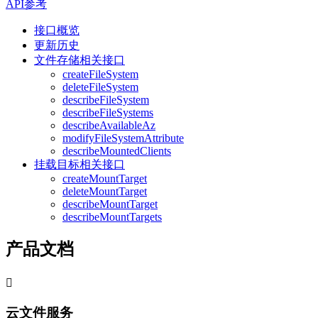
API参考
接口概览
更新历史
文件存储相关接口
createFileSystem
deleteFileSystem
describeFileSystem
describeFileSystems
describeAvailableAz
modifyFileSystemAttribute
describeMountedClients
挂载目标相关接口
createMountTarget
deleteMountTarget
describeMountTarget
describeMountTargets
产品文档

云文件服务