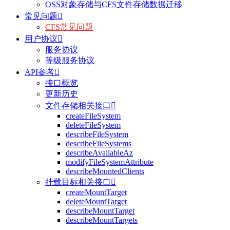
OSS对象存储与CFS文件存储数据迁移
常见问题

CFS常见问题
用户协议

服务协议
等级服务协议
API参考

接口概览
更新历史
文件存储相关接口

createFileSystem
deleteFileSystem
describeFileSystem
describeFileSystems
describeAvailableAz
modifyFileSystemAttribute
describeMountedClients
挂载目标相关接口

createMountTarget
deleteMountTarget
describeMountTarget
describeMountTargets