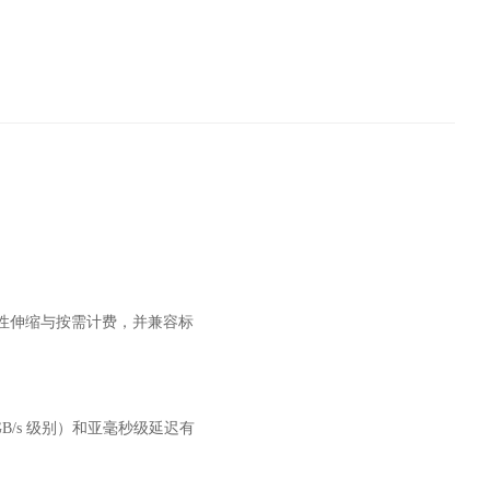
持弹性伸缩与按需计费，并兼容标
B/s 级别）和亚毫秒级延迟有