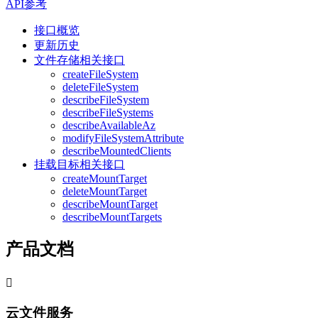
API参考
接口概览
更新历史
文件存储相关接口
createFileSystem
deleteFileSystem
describeFileSystem
describeFileSystems
describeAvailableAz
modifyFileSystemAttribute
describeMountedClients
挂载目标相关接口
createMountTarget
deleteMountTarget
describeMountTarget
describeMountTargets
产品文档

云文件服务