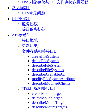
OSS对象存储与CFS文件存储数据迁移
常见问题

CFS常见问题
用户协议

服务协议
等级服务协议
API参考

接口概览
更新历史
文件存储相关接口

createFileSystem
deleteFileSystem
describeFileSystem
describeFileSystems
describeAvailableAz
modifyFileSystemAttribute
describeMountedClients
挂载目标相关接口

createMountTarget
deleteMountTarget
describeMountTarget
describeMountTargets