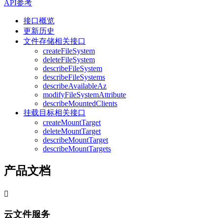
API参考
接口概览
更新历史
文件存储相关接口
createFileSystem
deleteFileSystem
describeFileSystem
describeFileSystems
describeAvailableAz
modifyFileSystemAttribute
describeMountedClients
挂载目标相关接口
createMountTarget
deleteMountTarget
describeMountTarget
describeMountTargets
产品文档

云文件服务