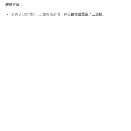
解决方法：
请确认已按照第 3 步修改注册表，并且
修改后重启了云主机
。
整体评价？
非常满意