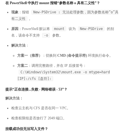
在 PowerShell 中执行 mount 报错“参数名称 o 具有二义性”？
现象
：报错
New-PSDrive : 无法处理参数，因为参数名称“o”具
有二义性
。
原因
：PowerShell 默认将
mount
设为
New-PSDrive
的别
名，该命令不支持
-o
参数。
解决方法
：
方案一（推荐）
：切换到
CMD (命令提示符)
环境执行命令。
方案二
：调用完整路径，并在 IP 后接冒号：
C:\Windows\System32\mount.exe -o mtype=hard
[IP]:/cfs [盘符]:
提示“正在连接...失败 - 网络错误 - 53”？
解决方法：
检查云主机与 CFS 是否在同一 VPC。
检查权限组是否放行了 2049 端口。
挂载成功但无法写入文件？