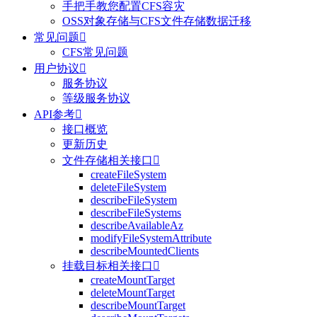
手把手教您配置CFS容灾
OSS对象存储与CFS文件存储数据迁移
常见问题

CFS常见问题
用户协议

服务协议
等级服务协议
API参考

接口概览
更新历史
文件存储相关接口

createFileSystem
deleteFileSystem
describeFileSystem
describeFileSystems
describeAvailableAz
modifyFileSystemAttribute
describeMountedClients
挂载目标相关接口

createMountTarget
deleteMountTarget
describeMountTarget