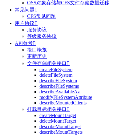
OSS对象存储与CFS文件存储数据迁移
常见问题

CFS常见问题
用户协议

服务协议
等级服务协议
API参考

接口概览
更新历史
文件存储相关接口

createFileSystem
deleteFileSystem
describeFileSystem
describeFileSystems
describeAvailableAz
modifyFileSystemAttribute
describeMountedClients
挂载目标相关接口

createMountTarget
deleteMountTarget
describeMountTarget
describeMountTargets