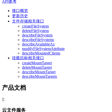
API参考
接口概览
更新历史
文件存储相关接口
createFileSystem
deleteFileSystem
describeFileSystem
describeFileSystems
describeAvailableAz
modifyFileSystemAttribute
describeMountedClients
挂载目标相关接口
createMountTarget
deleteMountTarget
describeMountTarget
describeMountTargets
产品文档

云文件服务