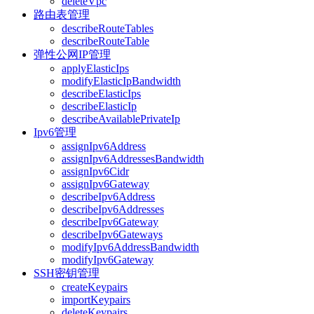
deleteVpc
路由表管理
describeRouteTables
describeRouteTable
弹性公网IP管理
applyElasticIps
modifyElasticIpBandwidth
describeElasticIps
describeElasticIp
describeAvailablePrivateIp
Ipv6管理
assignIpv6Address
assignIpv6AddressesBandwidth
assignIpv6Cidr
assignIpv6Gateway
describeIpv6Address
describeIpv6Addresses
describeIpv6Gateway
describeIpv6Gateways
modifyIpv6AddressBandwidth
modifyIpv6Gateway
SSH密钥管理
createKeypairs
importKeypairs
deleteKeypairs