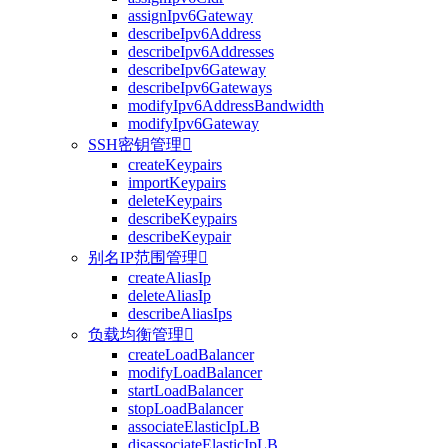
assignIpv6Gateway
describeIpv6Address
describeIpv6Addresses
describeIpv6Gateway
describeIpv6Gateways
modifyIpv6AddressBandwidth
modifyIpv6Gateway
SSH密钥管理

createKeypairs
importKeypairs
deleteKeypairs
describeKeypairs
describeKeypair
别名IP范围管理

createAliasIp
deleteAliasIp
describeAliasIps
负载均衡管理

createLoadBalancer
modifyLoadBalancer
startLoadBalancer
stopLoadBalancer
associateElasticIpLB
disassociateElasticIpLB