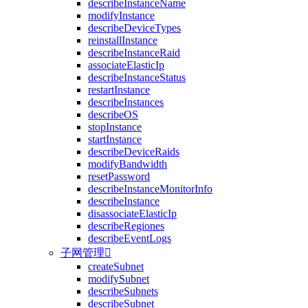
describeInstanceName
modifyInstance
describeDeviceTypes
reinstallInstance
describeInstanceRaid
associateElasticIp
describeInstanceStatus
restartInstance
describeInstances
describeOS
stopInstance
startInstance
describeDeviceRaids
modifyBandwidth
resetPassword
describeInstanceMonitorInfo
describeInstance
disassociateElasticIp
describeRegiones
describeEventLogs
子网管理

createSubnet
modifySubnet
describeSubnets
describeSubnet