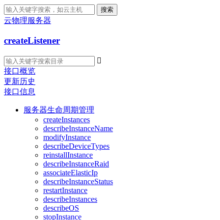
搜索
云物理服务器
createListener

接口概览
更新历史
接口信息
服务器生命周期管理
createInstances
describeInstanceName
modifyInstance
describeDeviceTypes
reinstallInstance
describeInstanceRaid
associateElasticIp
describeInstanceStatus
restartInstance
describeInstances
describeOS
stopInstance