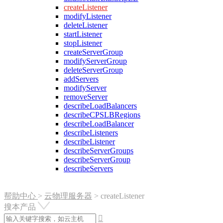
createListener
modifyListener
deleteListener
startListener
stopListener
createServerGroup
modifyServerGroup
deleteServerGroup
addServers
modifyServer
removeServer
describeLoadBalancers
describeCPSLBRegions
describeLoadBalancer
describeListeners
describeListener
describeServerGroups
describeServerGroup
describeServers
帮助中心
>
云物理服务器
>
createListener
搜本产品
