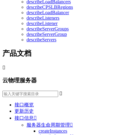
describeLoadBalancers
describeCPSLBRegions
describeLoadBalancer
describeListeners
describeListener
describeServerGroups
describeServerGroup
describeServers
产品文档

云物理服务器

接口概览
更新历史
接口信息

服务器生命周期管理

createInstances