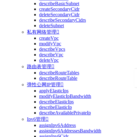
describeBasicSubnet
createSecondaryCidr
deleteSecondaryCidr
describeSecondaryCidrs
deleteSubnet
私有网络管理

createVpc
modifyVpc
describeVpcs
describeVpc
deleteVpc
路由表管理

describeRouteTables
describeRouteTable
弹性公网IP管理

applyElasticIps
modifyElasticIpBandwidth
describeElasticIps
describeElasticIp
describeAvailablePrivateIp
Ipv6管理

assignIpv6Address
assignIpv6AddressesBandwidth
assignIpv6Cidr