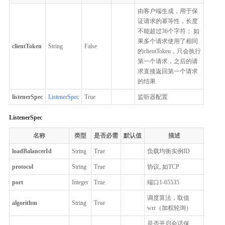
由客户端生成，用于保
证请求的幂等性，长度
不能超过36个字符； 如
果多个请求使用了相同
clientToken
String
False
的clientToken，只会执行
第一个请求，之后的请
求直接返回第一个请求
的结果
listenerSpec
ListenerSpec
True
监听器配置
ListenerSpec
名称
类型
是否必需
默认值
描述
loadBalancerId
String
True
负载均衡实例ID
protocol
String
True
协议, 如TCP
port
Integer
True
端口1-65535
调度算法，取值
algorithm
String
True
wrr（加权轮询）
是否开启会话保