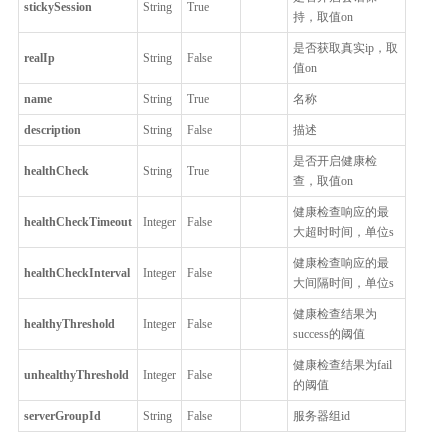
stickySession
String
True
持，取值on
是否获取真实ip，取
realIp
String
False
值on
name
String
True
名称
description
String
False
描述
是否开启健康检
healthCheck
String
True
查，取值on
健康检查响应的最
healthCheckTimeout
Integer
False
大超时时间，单位s
健康检查响应的最
healthCheckInterval
Integer
False
大间隔时间，单位s
健康检查结果为
healthyThreshold
Integer
False
success的阈值
健康检查结果为fail
unhealthyThreshold
Integer
False
的阈值
serverGroupId
String
False
服务器组id