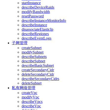
startInstance
describeDeviceRaids
modifyBandwidth
resetPassword
describeInstanceMonitorInfo
describeInstance
disassociateElasticIp
describeRegiones
describeEventLogs
子网管理
createSubnet
modifySubnet
describeSubnets
describeSubnet
describeBasicSubnet
createSecondaryCidr
deleteSecondaryCidr
describeSecondaryCidrs
deleteSubnet
私有网络管理
createVpc
modifyVpc
describeVpcs
describeVpc