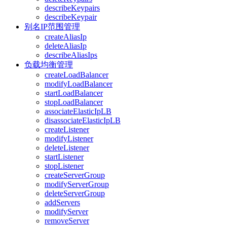
describeKeypairs
describeKeypair
别名IP范围管理
createAliasIp
deleteAliasIp
describeAliasIps
负载均衡管理
createLoadBalancer
modifyLoadBalancer
startLoadBalancer
stopLoadBalancer
associateElasticIpLB
disassociateElasticIpLB
createListener
modifyListener
deleteListener
startListener
stopListener
createServerGroup
modifyServerGroup
deleteServerGroup
addServers
modifyServer
removeServer