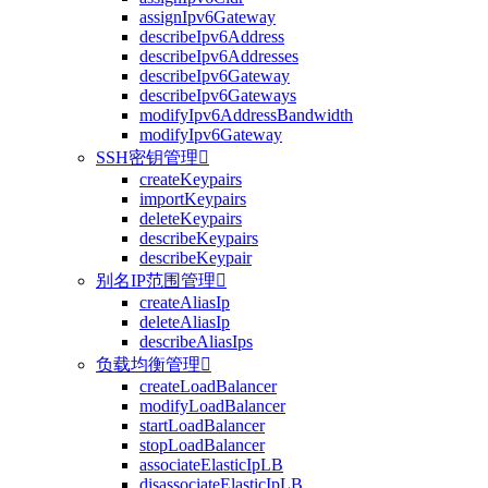
assignIpv6Gateway
describeIpv6Address
describeIpv6Addresses
describeIpv6Gateway
describeIpv6Gateways
modifyIpv6AddressBandwidth
modifyIpv6Gateway
SSH密钥管理

createKeypairs
importKeypairs
deleteKeypairs
describeKeypairs
describeKeypair
别名IP范围管理

createAliasIp
deleteAliasIp
describeAliasIps
负载均衡管理

createLoadBalancer
modifyLoadBalancer
startLoadBalancer
stopLoadBalancer
associateElasticIpLB
disassociateElasticIpLB