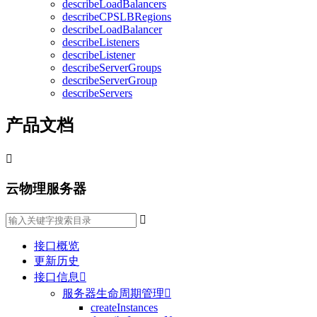
describeLoadBalancers
describeCPSLBRegions
describeLoadBalancer
describeListeners
describeListener
describeServerGroups
describeServerGroup
describeServers
产品文档

云物理服务器

接口概览
更新历史
接口信息

服务器生命周期管理

createInstances