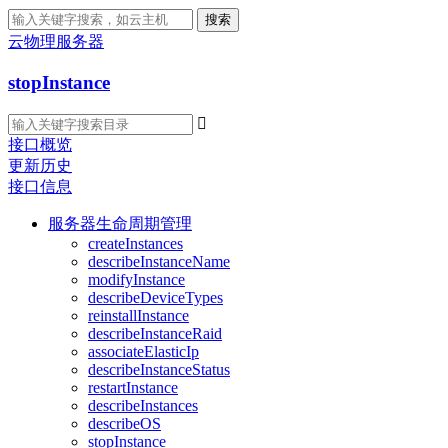
搜索
云物理服务器
stopInstance

接口概览
更新历史
接口信息
服务器生命周期管理
createInstances
describeInstanceName
modifyInstance
describeDeviceTypes
reinstallInstance
describeInstanceRaid
associateElasticIp
describeInstanceStatus
restartInstance
describeInstances
describeOS
stopInstance