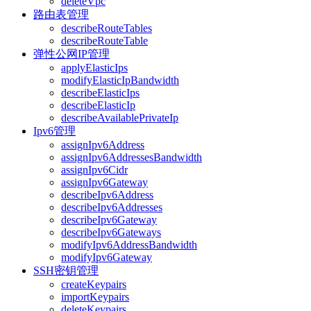
deleteVpc
路由表管理
describeRouteTables
describeRouteTable
弹性公网IP管理
applyElasticIps
modifyElasticIpBandwidth
describeElasticIps
describeElasticIp
describeAvailablePrivateIp
Ipv6管理
assignIpv6Address
assignIpv6AddressesBandwidth
assignIpv6Cidr
assignIpv6Gateway
describeIpv6Address
describeIpv6Addresses
describeIpv6Gateway
describeIpv6Gateways
modifyIpv6AddressBandwidth
modifyIpv6Gateway
SSH密钥管理
createKeypairs
importKeypairs
deleteKeypairs