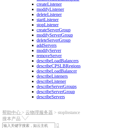
createListener
modifyListener
deleteListener
startListener
stopListener
createServerGroup
modifyServerGroup
deleteServerGroup
addServers
modifyServer
removeServer
describeLoadBalancers
describeCPSLBRegions
describeLoadBalancer
describeListeners
describeListener
describeServerGroups
describeServerGroup
describeServers
帮助中心
>
云物理服务器
>
stopInstance
搜本产品
