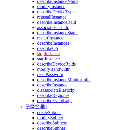
describeInstanceName
modifyInstance
describeDeviceTypes
reinstallInstance
describeInstanceRaid
associateElasticIp
describeInstanceStatus
restartInstance
describeInstances
describeOS
stopInstance
startInstance
describeDeviceRaids
modifyBandwidth
resetPassword
describeInstanceMonitorInfo
describeInstance
disassociateElasticIp
describeRegiones
describeEventLogs
子网管理

createSubnet
modifySubnet
describeSubnets
describeSubnet