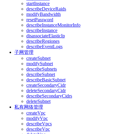
startInstance
describeDeviceRaids
modifyBandwidth
resetPassword
describeInstanceMonitorInfo
describeInstance
disassociateElasticIp
describeRegiones
describeEventLogs
子网管理
createSubnet
modifySubnet
describeSubnets
describeSubnet
describeBasicSubnet
createSecondaryCidr
deleteSecondaryCidr
describeSecondaryCidrs
deleteSubnet
私有网络管理
createVpc
modifyVpc
describeVpcs
describeVpc