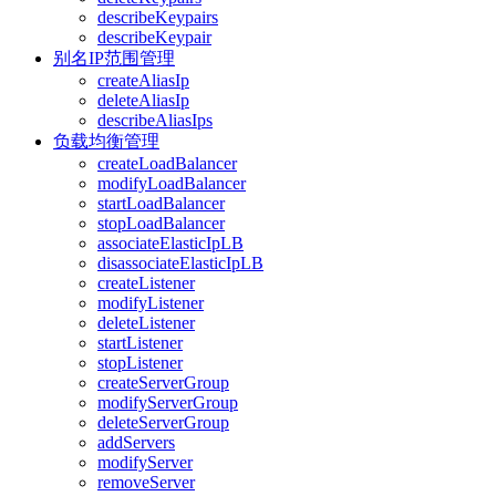
describeKeypairs
describeKeypair
别名IP范围管理
createAliasIp
deleteAliasIp
describeAliasIps
负载均衡管理
createLoadBalancer
modifyLoadBalancer
startLoadBalancer
stopLoadBalancer
associateElasticIpLB
disassociateElasticIpLB
createListener
modifyListener
deleteListener
startListener
stopListener
createServerGroup
modifyServerGroup
deleteServerGroup
addServers
modifyServer
removeServer