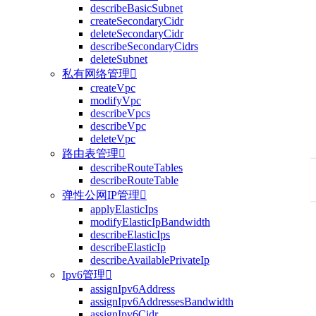
describeBasicSubnet
createSecondaryCidr
deleteSecondaryCidr
describeSecondaryCidrs
deleteSubnet
私有网络管理

createVpc
modifyVpc
describeVpcs
describeVpc
deleteVpc
路由表管理

describeRouteTables
describeRouteTable
弹性公网IP管理

applyElasticIps
modifyElasticIpBandwidth
describeElasticIps
describeElasticIp
describeAvailablePrivateIp
Ipv6管理

assignIpv6Address
assignIpv6AddressesBandwidth
assignIpv6Cidr