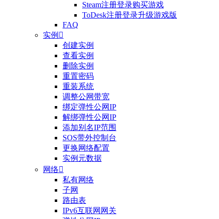
Steam注册登录购买游戏
ToDesk注册登录升级游戏版
FAQ
实例

创建实例
查看实例
删除实例
重置密码
重装系统
调整公网带宽
绑定弹性公网IP
解绑弹性公网IP
添加别名IP范围
SOS带外控制台
更换网络配置
实例元数据
网络

私有网络
子网
路由表
IPv6互联网网关