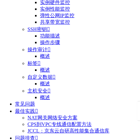
实例硬件监控
实例性能监控
弹性公网IP监控
共享带宽监控
SSH密钥

功能描述
操作步骤
操作审计

概述
标签

概述
自定义数据

概述
主机安全

概述
常见问题
最佳实践

NAT网关网络安全方案
CPS到VPC专线通信配置方法
JCCL：京东云自研高性能集合通信库
问题排查
