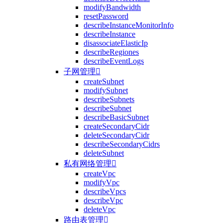
modifyBandwidth
resetPassword
describeInstanceMonitorInfo
describeInstance
disassociateElasticIp
describeRegiones
describeEventLogs
子网管理

createSubnet
modifySubnet
describeSubnets
describeSubnet
describeBasicSubnet
createSecondaryCidr
deleteSecondaryCidr
describeSecondaryCidrs
deleteSubnet
私有网络管理

createVpc
modifyVpc
describeVpcs
describeVpc
deleteVpc
路由表管理
