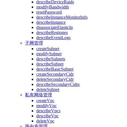
describeDeviceRaids
modifyBandwidth
resetPassword
describeInstanceMonitorInfo
describeInstance
disassociateElasticIp
describeRegiones
describeEventLogs
子网管理
createSubnet
modifySubnet
describeSubnets
describeSubnet
describeBasicSubnet
createSecondaryCidr
deleteSecondaryCidr
describeSecondaryCidrs
deleteSubnet
私有网络管理
createVpc
modifyVpc
describeVpcs
describeVpc
deleteVpc
路由表管理