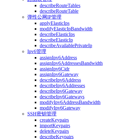
describeRouteTables
describeRouteTable
弹性公网IP管理
applyElasticIps
modifyElasticIpBandwidth
describeElasticIps
describeElasticIp
describeAvailablePrivateIp
Ipv6管理
assignIpv6Address
assignIpv6AddressesBandwidth
assignIpv6Cidr
assignIpv6Gateway
describeIpv6Address
describeIpv6Addresses
describeIpv6Gateway
describeIpv6Gateways
modifyIpv6AddressBandwidth
modifyIpv6Gateway
SSH密钥管理
createKeypairs
importKeypairs
deleteKeypairs
describeKeypairs