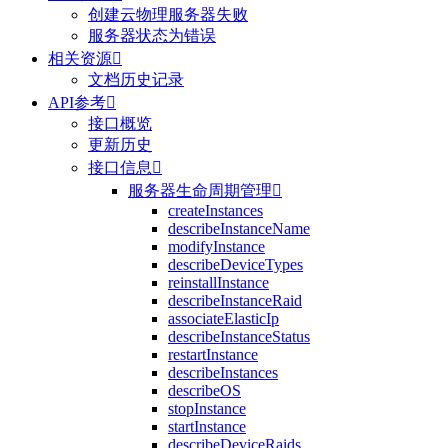
创建云物理服务器失败
服务器状态为错误
相关资源

文档历史记录
API参考

接口概览
更新历史
接口信息

服务器生命周期管理

createInstances
describeInstanceName
modifyInstance
describeDeviceTypes
reinstallInstance
describeInstanceRaid
associateElasticIp
describeInstanceStatus
restartInstance
describeInstances
describeOS
stopInstance
startInstance
describeDeviceRaids