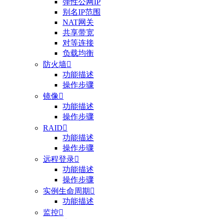
弹性公网IP
别名IP范围
NAT网关
共享带宽
对等连接
负载均衡
防火墙

功能描述
操作步骤
镜像

功能描述
操作步骤
RAID

功能描述
操作步骤
远程登录

功能描述
操作步骤
实例生命周期

功能描述
监控
