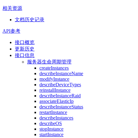
相关资源
文档历史记录
API参考
接口概览
更新历史
接口信息
服务器生命周期管理
createInstances
describeInstanceName
modifyInstance
describeDeviceTypes
reinstallInstance
describeInstanceRaid
associateElasticIp
describeInstanceStatus
restartInstance
describeInstances
describeOS
stopInstance
startInstance