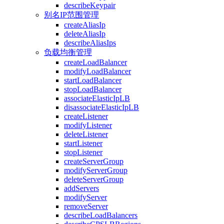
describeKeypair
别名IP范围管理
createAliasIp
deleteAliasIp
describeAliasIps
负载均衡管理
createLoadBalancer
modifyLoadBalancer
startLoadBalancer
stopLoadBalancer
associateElasticIpLB
disassociateElasticIpLB
createListener
modifyListener
deleteListener
startListener
stopListener
createServerGroup
modifyServerGroup
deleteServerGroup
addServers
modifyServer
removeServer
describeLoadBalancers