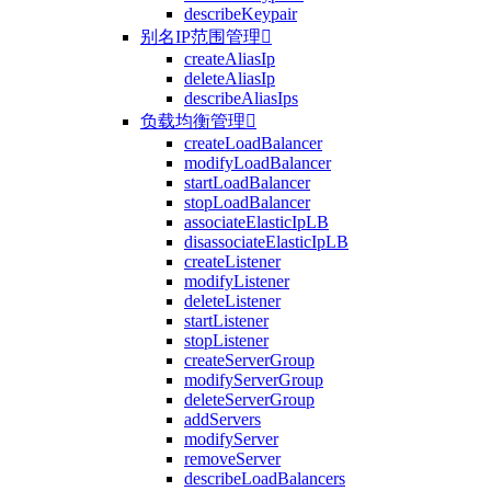
describeKeypair
别名IP范围管理

createAliasIp
deleteAliasIp
describeAliasIps
负载均衡管理

createLoadBalancer
modifyLoadBalancer
startLoadBalancer
stopLoadBalancer
associateElasticIpLB
disassociateElasticIpLB
createListener
modifyListener
deleteListener
startListener
stopListener
createServerGroup
modifyServerGroup
deleteServerGroup
addServers
modifyServer
removeServer
describeLoadBalancers