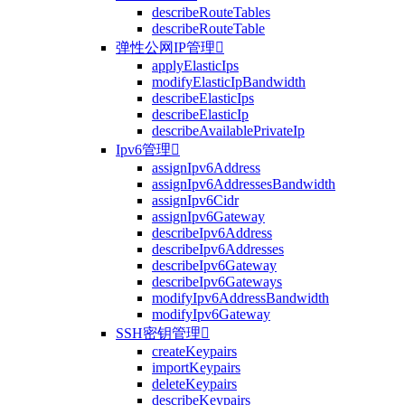
describeRouteTables
describeRouteTable
弹性公网IP管理

applyElasticIps
modifyElasticIpBandwidth
describeElasticIps
describeElasticIp
describeAvailablePrivateIp
Ipv6管理

assignIpv6Address
assignIpv6AddressesBandwidth
assignIpv6Cidr
assignIpv6Gateway
describeIpv6Address
describeIpv6Addresses
describeIpv6Gateway
describeIpv6Gateways
modifyIpv6AddressBandwidth
modifyIpv6Gateway
SSH密钥管理

createKeypairs
importKeypairs
deleteKeypairs
describeKeypairs