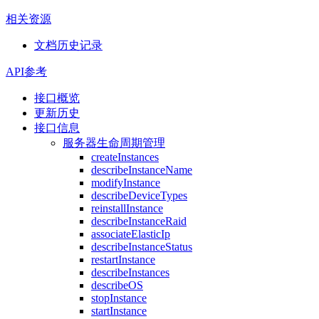
相关资源
文档历史记录
API参考
接口概览
更新历史
接口信息
服务器生命周期管理
createInstances
describeInstanceName
modifyInstance
describeDeviceTypes
reinstallInstance
describeInstanceRaid
associateElasticIp
describeInstanceStatus
restartInstance
describeInstances
describeOS
stopInstance
startInstance