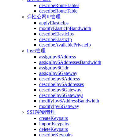
describeRouteTables
describeRouteTable
弹性公网IP管理
applyElasticIps
modifyElasticIpBandwidth
describeElasticIps
describeElasticIp
describeAvailablePrivateIp
Ipv6管理
assignIpv6Address
assignIpv6AddressesBandwidth
assignIpv6Cidr
assignIpv6Gateway
describeIpv6Address
describeIpv6Addresses
describeIpv6Gateway
describeIpv6Gateways
modifyIpv6AddressBandwidth
modifyIpv6Gateway
SSH密钥管理
createKeypairs
importKeypairs
deleteKeypairs
describeKeypairs