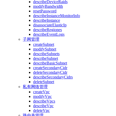
describeDeviceRaids
modifyBandwidth
resetPassword
describeInstanceMonitorInfo
describeInstance
disassociateElasticIp
describeRegiones
describeEventLogs
子网管理
createSubnet
modifySubnet
describeSubnets
describeSubnet
describeBasicSubnet
createSecondaryCidr
deleteSecondaryCidr
describeSecondaryCidrs
deleteSubnet
私有网络管理
createVpc
modifyVpc
describeVpcs
describeVpc
deleteVpc
路由表管理