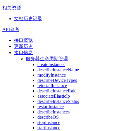
相关资源
文档历史记录
API参考
接口概览
更新历史
接口信息
服务器生命周期管理
createInstances
describeInstanceName
modifyInstance
describeDeviceTypes
reinstallInstance
describeInstanceRaid
associateElasticIp
describeInstanceStatus
restartInstance
describeInstances
describeOS
stopInstance
startInstance