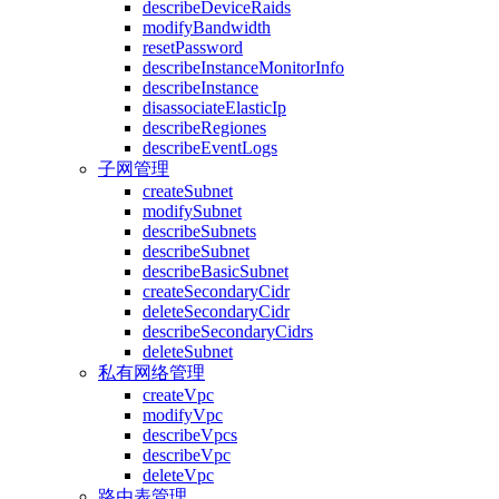
describeDeviceRaids
modifyBandwidth
resetPassword
describeInstanceMonitorInfo
describeInstance
disassociateElasticIp
describeRegiones
describeEventLogs
子网管理
createSubnet
modifySubnet
describeSubnets
describeSubnet
describeBasicSubnet
createSecondaryCidr
deleteSecondaryCidr
describeSecondaryCidrs
deleteSubnet
私有网络管理
createVpc
modifyVpc
describeVpcs
describeVpc
deleteVpc
路由表管理