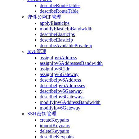
describeRouteTables
describeRouteTable
弹性公网IP管理
applyElasticIps
modifyElasticIpBandwidth
describeElasticIps
describeElasticIp
describeAvailablePrivateIp
Ipv6管理
assignIpv6Address
assignIpv6AddressesBandwidth
assignIpv6Cidr
assignIpv6Gateway
describeIpv6Address
describeIpv6Addresses
describeIpv6Gateway
describeIpv6Gateways
modifyIpv6AddressBandwidth
modifyIpv6Gateway
SSH密钥管理
createKeypairs
importKeypairs
deleteKeypairs
describeKeypairs