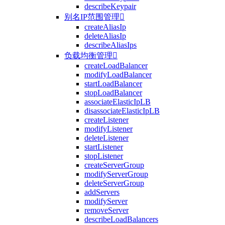
describeKeypair
别名IP范围管理

createAliasIp
deleteAliasIp
describeAliasIps
负载均衡管理

createLoadBalancer
modifyLoadBalancer
startLoadBalancer
stopLoadBalancer
associateElasticIpLB
disassociateElasticIpLB
createListener
modifyListener
deleteListener
startListener
stopListener
createServerGroup
modifyServerGroup
deleteServerGroup
addServers
modifyServer
removeServer
describeLoadBalancers