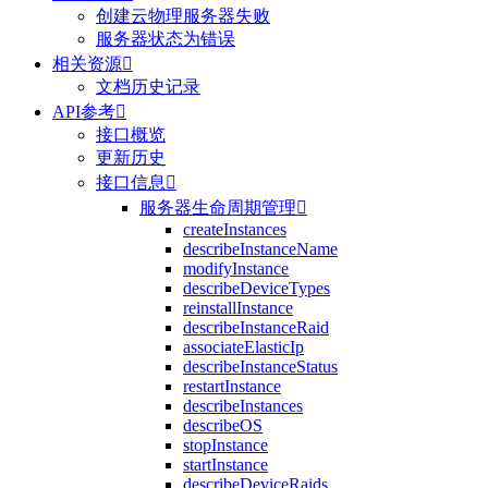
创建云物理服务器失败
服务器状态为错误
相关资源

文档历史记录
API参考

接口概览
更新历史
接口信息

服务器生命周期管理

createInstances
describeInstanceName
modifyInstance
describeDeviceTypes
reinstallInstance
describeInstanceRaid
associateElasticIp
describeInstanceStatus
restartInstance
describeInstances
describeOS
stopInstance
startInstance
describeDeviceRaids