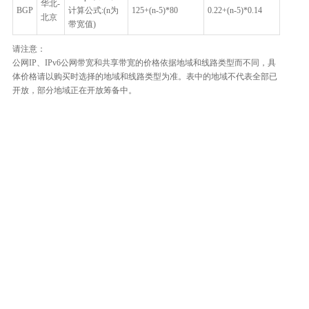
华北-
BGP
计算公式:(n为
125+(n-5)*80
0.22+(n-5)*0.14
北京
带宽值)
请注意：
公网IP、IPv6公网带宽和共享带宽的价格依据地域和线路类型而不同，具
体价格请以购买时选择的地域和线路类型为准。表中的地域不代表全部已
开放，部分地域正在开放筹备中。
整体评价？