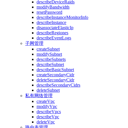
describeDeviceRaids
modifyBandwidth
resetPassword
describeInstanceMonitorInfo
describeInstance
disassociateElasticIp
describeRegiones
describeEventLogs
子网管理
createSubnet
modifySubnet
describeSubnets
describeSubnet
describeBasicSubnet
createSecondaryCidr
deleteSecondaryCidr
describeSecondaryCidrs
deleteSubnet
私有网络管理
createVpc
modifyVpc
describeVpcs
describeVpc
deleteVpc
路由表管理