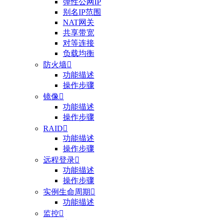
弹性公网IP
别名IP范围
NAT网关
共享带宽
对等连接
负载均衡
防火墙

功能描述
操作步骤
镜像

功能描述
操作步骤
RAID

功能描述
操作步骤
远程登录

功能描述
操作步骤
实例生命周期

功能描述
监控
