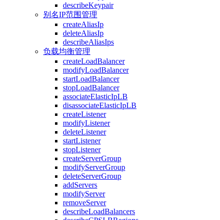
describeKeypair
别名IP范围管理
createAliasIp
deleteAliasIp
describeAliasIps
负载均衡管理
createLoadBalancer
modifyLoadBalancer
startLoadBalancer
stopLoadBalancer
associateElasticIpLB
disassociateElasticIpLB
createListener
modifyListener
deleteListener
startListener
stopListener
createServerGroup
modifyServerGroup
deleteServerGroup
addServers
modifyServer
removeServer
describeLoadBalancers