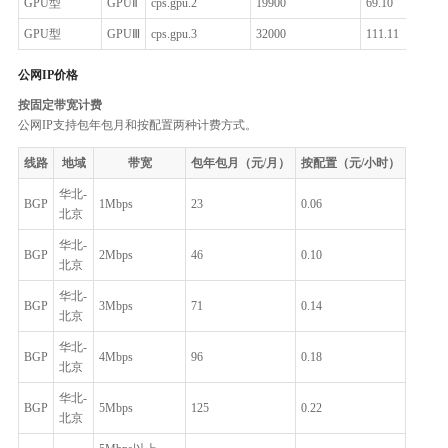
GPU型
GPUⅡ
cps.gpu.2
19900
69.10
GPU型
GPUⅢ
cps.gpu.3
32000
111.11
公网IP价格
按固定带宽计费
公网IP支持包年包月和按配置两种计费方式。
线路
地域
带宽
包年包月（元/月）
按配置（元/小时）
华北-
BGP
1Mbps
23
0.06
北京
华北-
BGP
2Mbps
46
0.10
北京
华北-
BGP
3Mbps
71
0.14
北京
华北-
BGP
4Mbps
96
0.18
北京
华北-
BGP
5Mbps
125
0.22
北京