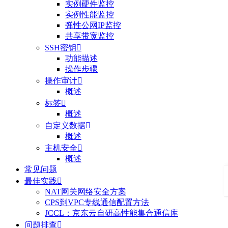
实例硬件监控
实例性能监控
弹性公网IP监控
共享带宽监控
SSH密钥

功能描述
操作步骤
操作审计

概述
标签

概述
自定义数据

概述
主机安全

概述
常见问题
最佳实践

NAT网关网络安全方案
CPS到VPC专线通信配置方法
JCCL：京东云自研高性能集合通信库
问题排查
