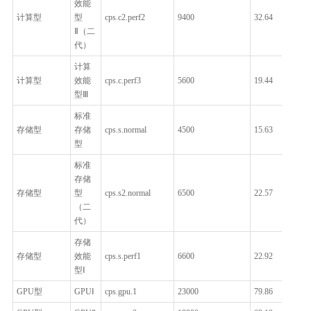
效能
计算型
型
cps.c2.perf2
9400
32.64
Ⅱ（二
代）
计算
计算型
效能
cps.c.perf3
5600
19.44
型Ⅲ
标准
存储型
存储
cps.s.normal
4500
15.63
型
标准
存储
存储型
型
cps.s2.normal
6500
22.57
（二
代）
存储
存储型
效能
cps.s.perf1
6600
22.92
型Ⅰ
GPU型
GPUⅠ
cps.gpu.1
23000
79.86