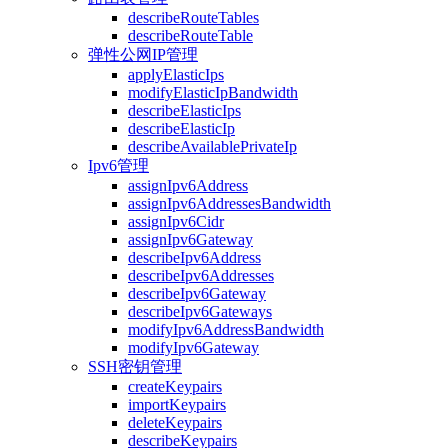
describeRouteTables
describeRouteTable
弹性公网IP管理
applyElasticIps
modifyElasticIpBandwidth
describeElasticIps
describeElasticIp
describeAvailablePrivateIp
Ipv6管理
assignIpv6Address
assignIpv6AddressesBandwidth
assignIpv6Cidr
assignIpv6Gateway
describeIpv6Address
describeIpv6Addresses
describeIpv6Gateway
describeIpv6Gateways
modifyIpv6AddressBandwidth
modifyIpv6Gateway
SSH密钥管理
createKeypairs
importKeypairs
deleteKeypairs
describeKeypairs