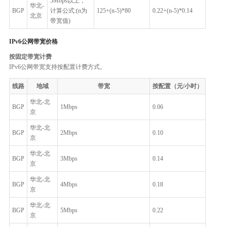
5Mbps以上，
华北-
BGP
计算公式:(n为
125+(n-5)*80
0.22+(n-5)*0.14
北京
带宽值)
IPv6公网带宽价格
按固定带宽计费
IPv6公网带宽支持按配置计费方式。
线路
地域
带宽
按配置（元/小时）
华北-北
BGP
1Mbps
0.06
京
华北-北
BGP
2Mbps
0.10
京
华北-北
BGP
3Mbps
0.14
京
华北-北
BGP
4Mbps
0.18
京
华北-北
BGP
5Mbps
0.22
京