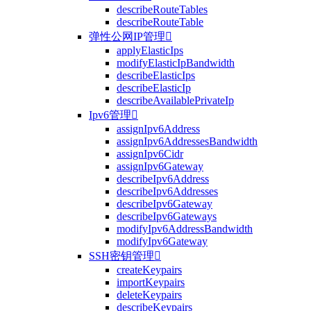
describeRouteTables
describeRouteTable
弹性公网IP管理

applyElasticIps
modifyElasticIpBandwidth
describeElasticIps
describeElasticIp
describeAvailablePrivateIp
Ipv6管理

assignIpv6Address
assignIpv6AddressesBandwidth
assignIpv6Cidr
assignIpv6Gateway
describeIpv6Address
describeIpv6Addresses
describeIpv6Gateway
describeIpv6Gateways
modifyIpv6AddressBandwidth
modifyIpv6Gateway
SSH密钥管理

createKeypairs
importKeypairs
deleteKeypairs
describeKeypairs