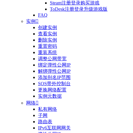
Steam注册登录购买游戏
ToDesk注册登录升级游戏版
FAQ
实例

创建实例
查看实例
删除实例
重置密码
重装系统
调整公网带宽
绑定弹性公网IP
解绑弹性公网IP
添加别名IP范围
SOS带外控制台
更换网络配置
实例元数据
网络

私有网络
子网
路由表
IPv6互联网网关