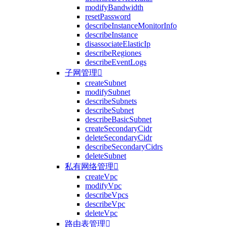
modifyBandwidth
resetPassword
describeInstanceMonitorInfo
describeInstance
disassociateElasticIp
describeRegiones
describeEventLogs
子网管理

createSubnet
modifySubnet
describeSubnets
describeSubnet
describeBasicSubnet
createSecondaryCidr
deleteSecondaryCidr
describeSecondaryCidrs
deleteSubnet
私有网络管理

createVpc
modifyVpc
describeVpcs
describeVpc
deleteVpc
路由表管理
