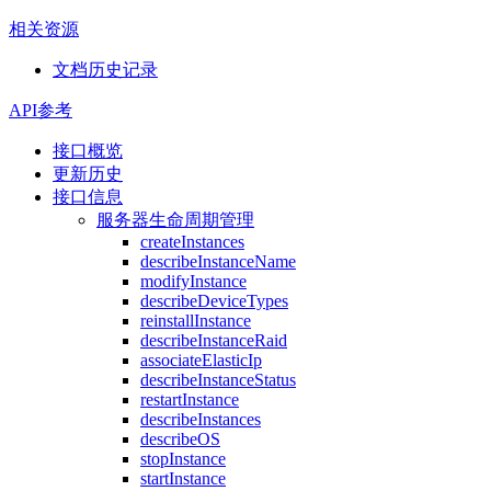
相关资源
文档历史记录
API参考
接口概览
更新历史
接口信息
服务器生命周期管理
createInstances
describeInstanceName
modifyInstance
describeDeviceTypes
reinstallInstance
describeInstanceRaid
associateElasticIp
describeInstanceStatus
restartInstance
describeInstances
describeOS
stopInstance
startInstance