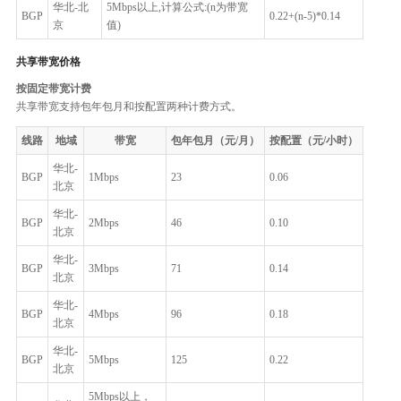
华北-北
5Mbps以上,计算公式:(n为带宽
BGP
0.22+(n-5)*0.14
京
值)
共享带宽价格
按固定带宽计费
共享带宽支持包年包月和按配置两种计费方式。
线路
地域
带宽
包年包月（元/月）
按配置（元/小时）
华北-
BGP
1Mbps
23
0.06
北京
华北-
BGP
2Mbps
46
0.10
北京
华北-
BGP
3Mbps
71
0.14
北京
华北-
BGP
4Mbps
96
0.18
北京
华北-
BGP
5Mbps
125
0.22
北京
5Mbps以上，