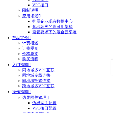
VPC接口
限制说明
应用场景

扩展企业现有数据中心
多地容灾的高可用架构
监管要求下的混合云部署
产品定价

计费概述
计费规则
价格总览
购买流程
入门指南

同地域多VPC互联
同地域专线连接
同地域托管连接
跨地域多VPC互联
操作指南

边界网关管理

边界网关配置
VPC接口配置