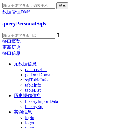
搜索
数据管理DMS
queryPersonalSqls

接口概览
更新历史
接口信息
元数据信息
databaseList
getDmsDomain
sqlTableInfo
tableInfo
tableList
历史操作信息
historyImportData
historySql
实例信息
login
logout
open