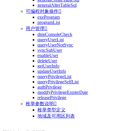
generalAlterTableSql
可编程对象操作

exeProgram
programList
用户管理

dmsConsoleCheck
queryUserList
queryUserNotSync
syncSubUser
enableUser
deleteUser
getUserInfo
updateUserInfo
queryPrivilegeList
queryPrivilegeSelfList
authPrivilege
modifyPrivilegeExpireDate
releasePrivilege
枚举参数说明

枚举类型定义
地域及可用区列表