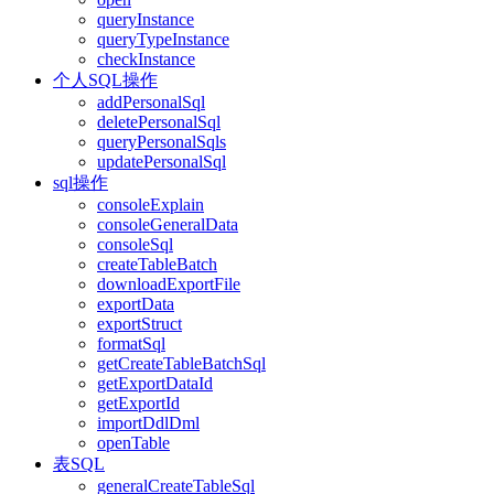
queryInstance
queryTypeInstance
checkInstance
个人SQL操作
addPersonalSql
deletePersonalSql
queryPersonalSqls
updatePersonalSql
sql操作
consoleExplain
consoleGeneralData
consoleSql
createTableBatch
downloadExportFile
exportData
exportStruct
formatSql
getCreateTableBatchSql
getExportDataId
getExportId
importDdlDml
openTable
表SQL
generalCreateTableSql