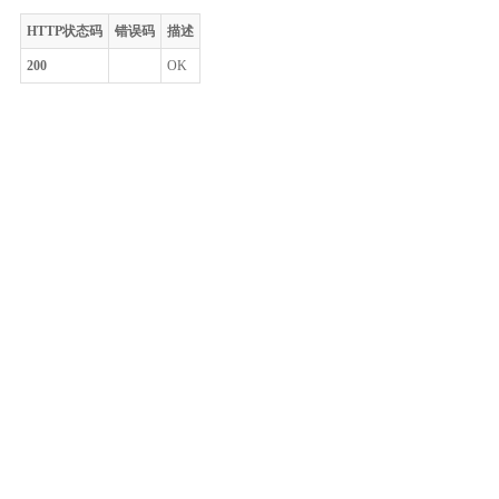
HTTP状态码
错误码
描述
200
OK
整体评价？
非常满意