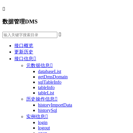

数据管理DMS

接口概览
更新历史
接口信息

元数据信息

databaseList
getDmsDomain
sqlTableInfo
tableInfo
tableList
历史操作信息

historyImportData
historySql
实例信息

login
logout