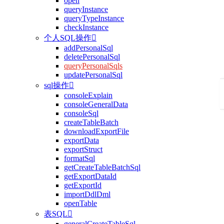
open
queryInstance
queryTypeInstance
checkInstance
个人SQL操作

addPersonalSql
deletePersonalSql
queryPersonalSqls
updatePersonalSql
sql操作

consoleExplain
consoleGeneralData
consoleSql
createTableBatch
downloadExportFile
exportData
exportStruct
formatSql
getCreateTableBatchSql
getExportDataId
getExportId
importDdlDml
openTable
表SQL

generalCreateTableSql