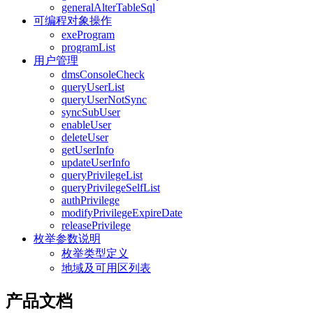
generalAlterTableSql
可编程对象操作
exeProgram
programList
用户管理
dmsConsoleCheck
queryUserList
queryUserNotSync
syncSubUser
enableUser
deleteUser
getUserInfo
updateUserInfo
queryPrivilegeList
queryPrivilegeSelfList
authPrivilege
modifyPrivilegeExpireDate
releasePrivilege
枚举参数说明
枚举类型定义
地域及可用区列表
产品文档