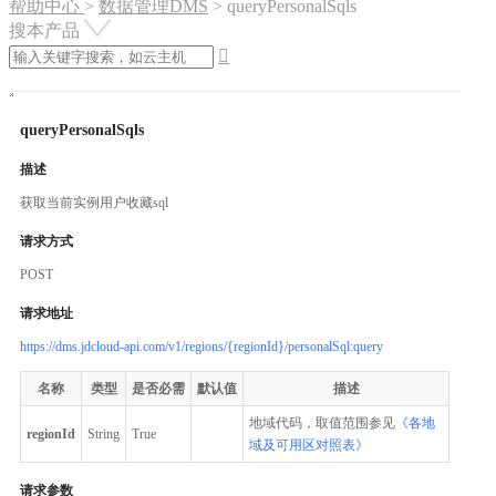
帮助中心
>
数据管理DMS
>
queryPersonalSqls
搜本产品

queryPersonalSqls
描述
获取当前实例用户收藏sql
请求方式
POST
请求地址
https://dms.jdcloud-api.com/v1/regions/{regionId}/personalSql:query
名称
类型
是否必需
默认值
描述
地域代码，取值范围参见
《各地
regionId
String
True
域及可用区对照表》
请求参数