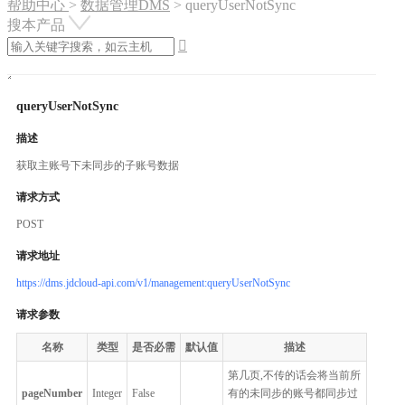
帮助中心
>
数据管理DMS
>
queryUserNotSync
搜本产品

queryUserNotSync
描述
获取主账号下未同步的子账号数据
请求方式
POST
请求地址
https://dms.jdcloud-api.com/v1/management:queryUserNotSync
请求参数
名称
类型
是否必需
默认值
描述
第几页,不传的话会将当前所
pageNumber
Integer
False
有的未同步的账号都同步过