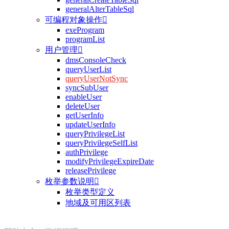
generalAlterTableSql
可编程对象操作

exeProgram
programList
用户管理

dmsConsoleCheck
queryUserList
queryUserNotSync
syncSubUser
enableUser
deleteUser
getUserInfo
updateUserInfo
queryPrivilegeList
queryPrivilegeSelfList
authPrivilege
modifyPrivilegeExpireDate
releasePrivilege
枚举参数说明

枚举类型定义
地域及可用区列表