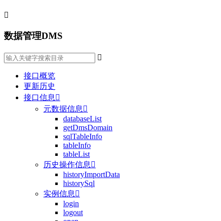

数据管理DMS

接口概览
更新历史
接口信息

元数据信息

databaseList
getDmsDomain
sqlTableInfo
tableInfo
tableList
历史操作信息

historyImportData
historySql
实例信息

login
logout