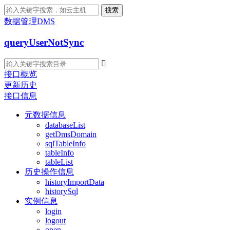
搜索
数据管理DMS
queryUserNotSync

接口概览
更新历史
接口信息
元数据信息
databaseList
getDmsDomain
sqlTableInfo
tableInfo
tableList
历史操作信息
historyImportData
historySql
实例信息
login
logout
open