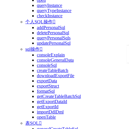
open
queryInstance
queryTypeInstance
checkInstance
个人SQL操作

addPersonalSql
deletePersonalSql
queryPersonalSqls
updatePersonalSql
sql操作

consoleExplain
consoleGeneralData
consoleSql
createTableBatch
downloadExportFile
exportData
exportStruct
formatSql
getCreateTableBatchSql
getExportDataId
getExportId
importDdlDml
openTable
表SQL

generalCreateTableSql