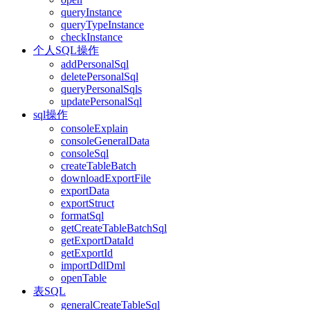
queryInstance
queryTypeInstance
checkInstance
个人SQL操作
addPersonalSql
deletePersonalSql
queryPersonalSqls
updatePersonalSql
sql操作
consoleExplain
consoleGeneralData
consoleSql
createTableBatch
downloadExportFile
exportData
exportStruct
formatSql
getCreateTableBatchSql
getExportDataId
getExportId
importDdlDml
openTable
表SQL
generalCreateTableSql