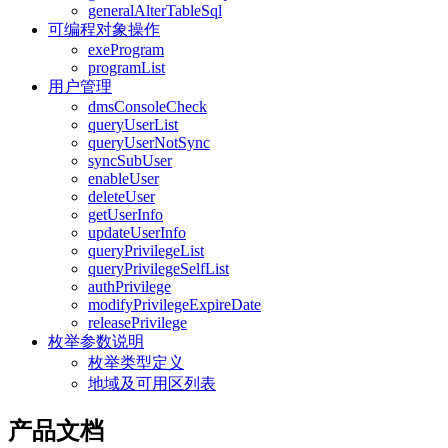
generalAlterTableSql
可编程对象操作
exeProgram
programList
用户管理
dmsConsoleCheck
queryUserList
queryUserNotSync
syncSubUser
enableUser
deleteUser
getUserInfo
updateUserInfo
queryPrivilegeList
queryPrivilegeSelfList
authPrivilege
modifyPrivilegeExpireDate
releasePrivilege
枚举参数说明
枚举类型定义
地域及可用区列表
产品文档