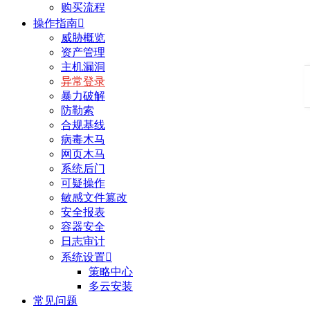
购买流程
操作指南

威胁概览
资产管理
主机漏洞
异常登录
暴力破解
防勒索
合规基线
病毒木马
网页木马
系统后门
可疑操作
敏感文件篡改
安全报表
容器安全
日志审计
系统设置

策略中心
多云安装
常见问题