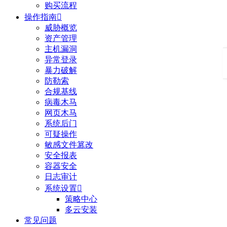
购买流程
操作指南

威胁概览
资产管理
主机漏洞
异常登录
暴力破解
防勒索
合规基线
病毒木马
网页木马
系统后门
可疑操作
敏感文件篡改
安全报表
容器安全
日志审计
系统设置

策略中心
多云安装
常见问题