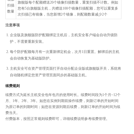
旗舰版每个配额赠送20个镜像扫描数量，重复扫描不计数。例如
扫描
您有5台旗舰版主机，共赠送100个镜像扫描配额，您可以重复多
数量
次扫描已有镜像，当您新增2个镜像，则配额数量减少2个
注意事项
企业版及旗舰版防护配额绑定主机后，主机安全客户端会自动升级防
护，不需要重新安装。
每个防护配额每月有一次重新绑定机会，次月1日重置。解绑后的主机
会自动恢复为基础版防护。
主机安全可在资产管理页面打开自动分配企业版或旗舰版开关，系统将
自动随机绑定您资产管理页面同步的基础版主机。
续费规则
续费方式为延长主机安全包年包月的使用时长。续费时间段为1个月~12个
月、1年、2年、3年。如您在实例到期前操作续费，则新订单的开始时间
为原订单的到期时间；如您在资源到期后续费，则新订单的开始时间为续
费当天。
付费版本，按照正常规则续费即可，详细续费说明参考续费管理。