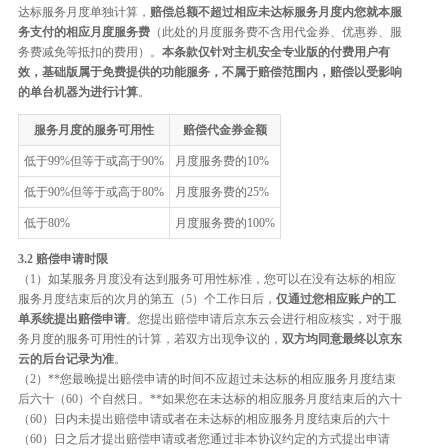
达标服务月度单独计算，
赔偿总额不超过相应未达标服务月度内您就本服
务支付的相应月度服务费
（此处的月度服务费不含用代金券、优惠券、服
务费减免等抵扣的费用）。
本条款仅针对主机安全专业版的付费用户有
效，基础版属于免费提供的功能服务，不属于赔偿范围内，赔偿以受影响
的单台机器为进行计算
。
服务月度的服务可用性
赔偿代金券金额
低于99%但等于或高于90%
月度服务费的10%
低于90%但等于或高于80%
月度服务费的25%
低于80%
月度服务费的100%
3.2 赔偿申请时限
（1）如某服务月度没有达到服务可用性标准，您可以在没有达标的相应
服务月度结束后的次月的第五（5）个工作日后，
仅通过您相应账户的工
单系统提出赔偿申请
。您提出赔偿申请后京东云会进行相应核实，对于服
务月度的服务可用性的计算，若双方出现争议的，
双方均同意最终以京东
云的后台记录为准
。
（2）**您最晚提出赔偿申请的时间不应超过未达标的相应服务月度结束
后六十（60）个自然日。**如果您在未达标的相应服务月度结束后的六十
（60）日内未提出赔偿申请或者在未达标的相应服务月度结束后的六十
（60）日之后才提出赔偿申请或者您通过非本协议约定的方式提出申请