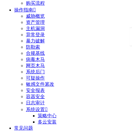
购买流程
操作指南

威胁概览
资产管理
主机漏洞
异常登录
暴力破解
防勒索
合规基线
病毒木马
网页木马
系统后门
可疑操作
敏感文件篡改
安全报表
容器安全
日志审计
系统设置

策略中心
多云安装
常见问题