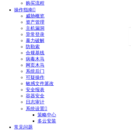
购买流程
操作指南

威胁概览
资产管理
主机漏洞
异常登录
暴力破解
防勒索
合规基线
病毒木马
网页木马
系统后门
可疑操作
敏感文件篡改
安全报表
容器安全
日志审计
系统设置

策略中心
多云安装
常见问题