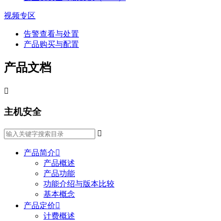
视频专区
告警查看与处置
产品购买与配置
产品文档

主机安全

产品简介

产品概述
产品功能
功能介绍与版本比较
基本概念
产品定价

计费概述