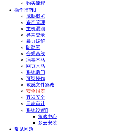
购买流程
操作指南

威胁概览
资产管理
主机漏洞
异常登录
暴力破解
防勒索
合规基线
病毒木马
网页木马
系统后门
可疑操作
敏感文件篡改
安全报表
容器安全
日志审计
系统设置

策略中心
多云安装
常见问题