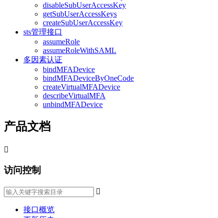
disableSubUserAccessKey
getSubUserAccessKeys
createSubUserAccessKey
sts管理接口
assumeRole
assumeRoleWithSAML
多因素认证
bindMFADevice
bindMFADeviceByOneCode
createVirtualMFADevice
describeVirtualMFA
unbindMFADevice
产品文档

访问控制

接口概览