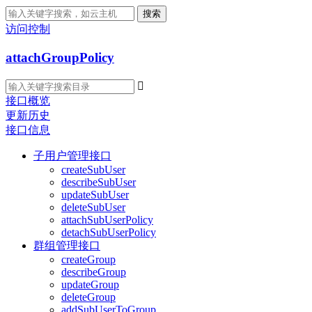
搜索
访问控制
attachGroupPolicy

接口概览
更新历史
接口信息
子用户管理接口
createSubUser
describeSubUser
updateSubUser
deleteSubUser
attachSubUserPolicy
detachSubUserPolicy
群组管理接口
createGroup
describeGroup
updateGroup
deleteGroup
addSubUserToGroup