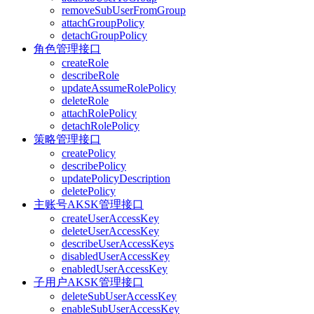
removeSubUserFromGroup
attachGroupPolicy
detachGroupPolicy
角色管理接口
createRole
describeRole
updateAssumeRolePolicy
deleteRole
attachRolePolicy
detachRolePolicy
策略管理接口
createPolicy
describePolicy
updatePolicyDescription
deletePolicy
主账号AKSK管理接口
createUserAccessKey
deleteUserAccessKey
describeUserAccessKeys
disabledUserAccessKey
enabledUserAccessKey
子用户AKSK管理接口
deleteSubUserAccessKey
enableSubUserAccessKey