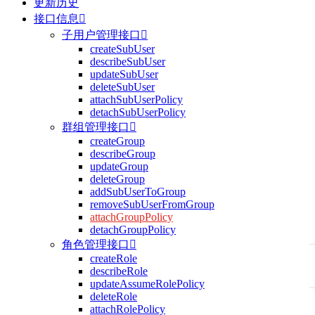
更新历史
接口信息

子用户管理接口

createSubUser
describeSubUser
updateSubUser
deleteSubUser
attachSubUserPolicy
detachSubUserPolicy
群组管理接口

createGroup
describeGroup
updateGroup
deleteGroup
addSubUserToGroup
removeSubUserFromGroup
attachGroupPolicy
detachGroupPolicy
角色管理接口

createRole
describeRole
updateAssumeRolePolicy
deleteRole
attachRolePolicy