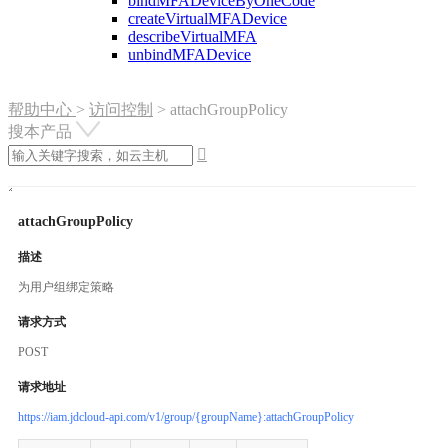
bindMFADeviceByOneCode
createVirtualMFADevice
describeVirtualMFA
unbindMFADevice
帮助中心
>
访问控制
>
attachGroupPolicy
搜本产品

attachGroupPolicy
描述
为用户组绑定策略
请求方式
POST
请求地址
https://iam.jdcloud-api.com/v1/group/{groupName}:attachGroupPolicy