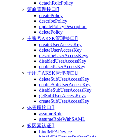
detachRolePolicy
策略管理接口

createPolicy
describePolicy
updatePolicyDescription
deletePolicy
主账号AKSK管理接口

createUserAccessKey
deleteUserAccessKey
describeUserAccessKeys
disabledUserAccessKey
enabledUserAccessKey
子用户AKSK管理接口

deleteSubUserAccessKey
enableSubUserAccessKey
disableSubUserAccessKey
getSubUserAccessKeys
createSubUserAccessKey
sts管理接口

assumeRole
assumeRoleWithSAML
多因素认证

bindMFADevice