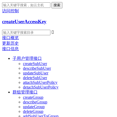
搜索
访问控制
createUserAccessKey

接口概览
更新历史
接口信息
子用户管理接口
createSubUser
describeSubUser
updateSubUser
deleteSubUser
attachSubUserPolicy
detachSubUserPolicy
群组管理接口
createGroup
describeGroup
updateGroup
deleteGroup
addSubUserToGroup