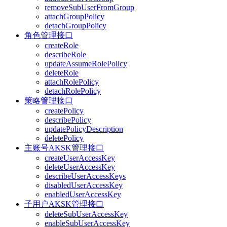
removeSubUserFromGroup
attachGroupPolicy
detachGroupPolicy
角色管理接口
createRole
describeRole
updateAssumeRolePolicy
deleteRole
attachRolePolicy
detachRolePolicy
策略管理接口
createPolicy
describePolicy
updatePolicyDescription
deletePolicy
主账号AKSK管理接口
createUserAccessKey
deleteUserAccessKey
describeUserAccessKeys
disabledUserAccessKey
enabledUserAccessKey
子用户AKSK管理接口
deleteSubUserAccessKey
enableSubUserAccessKey