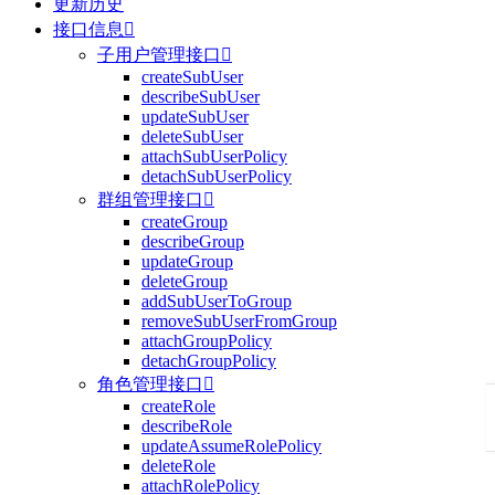
更新历史
接口信息

子用户管理接口

createSubUser
describeSubUser
updateSubUser
deleteSubUser
attachSubUserPolicy
detachSubUserPolicy
群组管理接口

createGroup
describeGroup
updateGroup
deleteGroup
addSubUserToGroup
removeSubUserFromGroup
attachGroupPolicy
detachGroupPolicy
角色管理接口

createRole
describeRole
updateAssumeRolePolicy
deleteRole
attachRolePolicy