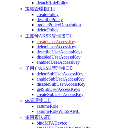
detachRolePolicy
策略管理接口

createPolicy
describePolicy
updatePolicyDescription
deletePolicy
主账号AKSK管理接口

createUserAccessKey
deleteUserAccessKey
describeUserAccessKeys
disabledUserAccessKey
enabledUserAccessKey
子用户AKSK管理接口

deleteSubUserAccessKey
enableSubUserAccessKey
disableSubUserAccessKey
getSubUserAccessKeys
createSubUserAccessKey
sts管理接口

assumeRole
assumeRoleWithSAML
多因素认证

bindMFADevice