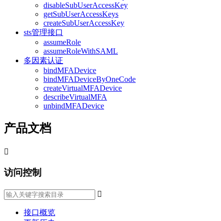
disableSubUserAccessKey
getSubUserAccessKeys
createSubUserAccessKey
sts管理接口
assumeRole
assumeRoleWithSAML
多因素认证
bindMFADevice
bindMFADeviceByOneCode
createVirtualMFADevice
describeVirtualMFA
unbindMFADevice
产品文档

访问控制

接口概览