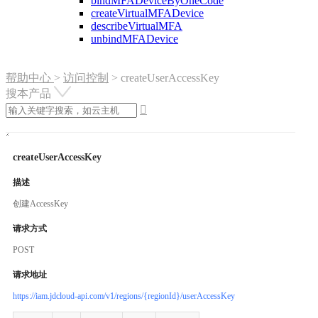
bindMFADeviceByOneCode
createVirtualMFADevice
describeVirtualMFA
unbindMFADevice
帮助中心
>
访问控制
>
createUserAccessKey
搜本产品

createUserAccessKey
描述
创建AccessKey
请求方式
POST
请求地址
https://iam.jdcloud-api.com/v1/regions/{regionId}/userAccessKey