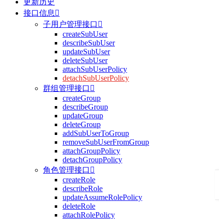
更新历史
接口信息

子用户管理接口

createSubUser
describeSubUser
updateSubUser
deleteSubUser
attachSubUserPolicy
detachSubUserPolicy
群组管理接口

createGroup
describeGroup
updateGroup
deleteGroup
addSubUserToGroup
removeSubUserFromGroup
attachGroupPolicy
detachGroupPolicy
角色管理接口

createRole
describeRole
updateAssumeRolePolicy
deleteRole
attachRolePolicy