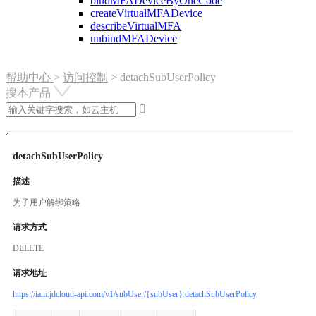
bindMFADeviceByOneCode
createVirtualMFADevice
describeVirtualMFA
unbindMFADevice
帮助中心
>
访问控制
>
detachSubUserPolicy
搜本产品

detachSubUserPolicy
描述
为子用户解绑策略
请求方式
DELETE
请求地址
https://iam.jdcloud-api.com/v1/subUser/{subUser}:detachSubUserPolicy