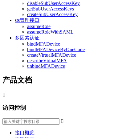
disableSubUserAccessKey
getSubUserAccessKeys
createSubUserAccessKey
sts管理接口
assumeRole
assumeRoleWithSAML
多因素认证
bindMFADevice
bindMFADeviceByOneCode
createVirtualMFADevice
describeVirtualMFA
unbindMFADevice
产品文档

访问控制

接口概览