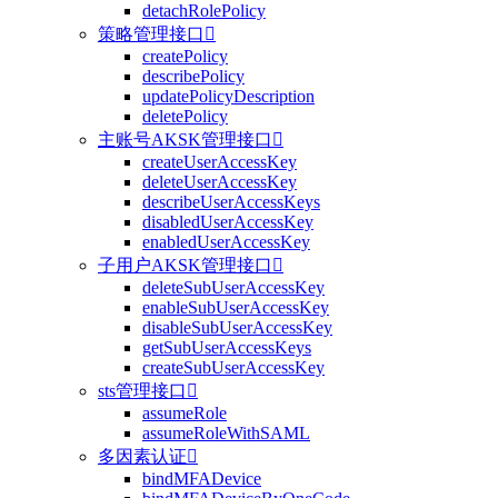
detachRolePolicy
策略管理接口

createPolicy
describePolicy
updatePolicyDescription
deletePolicy
主账号AKSK管理接口

createUserAccessKey
deleteUserAccessKey
describeUserAccessKeys
disabledUserAccessKey
enabledUserAccessKey
子用户AKSK管理接口

deleteSubUserAccessKey
enableSubUserAccessKey
disableSubUserAccessKey
getSubUserAccessKeys
createSubUserAccessKey
sts管理接口

assumeRole
assumeRoleWithSAML
多因素认证

bindMFADevice