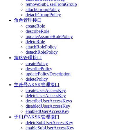
removeSubUserFromGroup
attachGroupPolicy
detachGroupPolicy
角色管理接口
createRole
describeRole
updateAssumeRolePolicy
deleteRole
attachRolePolicy
detachRolePolicy
策略管理接口
createPolicy
describePolicy
updatePolicyDescription
deletePolicy
主账号AKSK管理接口
createUserAccessKey
deleteUserAccessKey
describeUserAccessKeys
disabledUserAccessKey
enabledUserAccessKey
子用户AKSK管理接口
deleteSubUserAccessKey
enableSubUserAccessKey