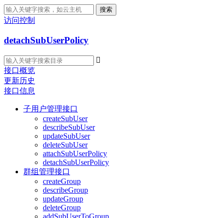
搜索
访问控制
detachSubUserPolicy

接口概览
更新历史
接口信息
子用户管理接口
createSubUser
describeSubUser
updateSubUser
deleteSubUser
attachSubUserPolicy
detachSubUserPolicy
群组管理接口
createGroup
describeGroup
updateGroup
deleteGroup
addSubUserToGroup