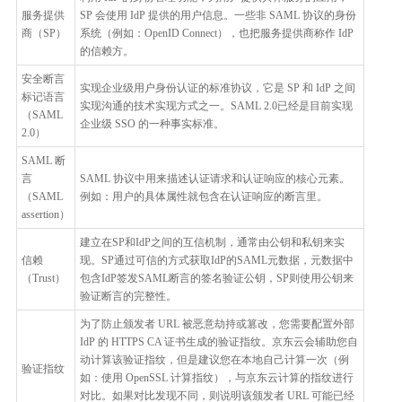
服务提供
SP 会使用 IdP 提供的用户信息。一些非 SAML 协议的身份
商（SP）
系统（例如：OpenID Connect），也把服务提供商称作 IdP
的信赖方。
安全断言
实现企业级用户身份认证的标准协议，它是 SP 和 IdP 之间
标记语言
实现沟通的技术实现方式之一。SAML 2.0已经是目前实现
（SAML
企业级 SSO 的一种事实标准。
2.0）
SAML 断
言
SAML 协议中用来描述认证请求和认证响应的核心元素。
（SAML
例如：用户的具体属性就包含在认证响应的断言里。
assertion）
建立在SP和IdP之间的互信机制，通常由公钥和私钥来实
信赖
现。SP通过可信的方式获取IdP的SAML元数据，元数据中
（Trust）
包含IdP签发SAML断言的签名验证公钥，SP则使用公钥来
验证断言的完整性。
为了防止颁发者 URL 被恶意劫持或篡改，您需要配置外部
IdP 的 HTTPS CA 证书生成的验证指纹。京东云会辅助您自
动计算该验证指纹，但是建议您在本地自己计算一次（例
验证指纹
如：使用 OpenSSL 计算指纹），与京东云计算的指纹进行
对比。如果对比发现不同，则说明该颁发者 URL 可能已经