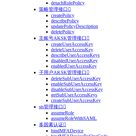
detachRolePolicy
策略管理接口

createPolicy
describePolicy
updatePolicyDescription
deletePolicy
主账号AKSK管理接口

createUserAccessKey
deleteUserAccessKey
describeUserAccessKeys
disabledUserAccessKey
enabledUserAccessKey
子用户AKSK管理接口

deleteSubUserAccessKey
enableSubUserAccessKey
disableSubUserAccessKey
getSubUserAccessKeys
createSubUserAccessKey
sts管理接口

assumeRole
assumeRoleWithSAML
多因素认证

bindMFADevice