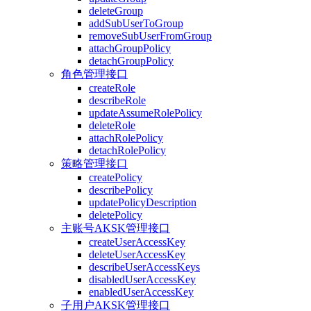
deleteGroup
addSubUserToGroup
removeSubUserFromGroup
attachGroupPolicy
detachGroupPolicy
角色管理接口
createRole
describeRole
updateAssumeRolePolicy
deleteRole
attachRolePolicy
detachRolePolicy
策略管理接口
createPolicy
describePolicy
updatePolicyDescription
deletePolicy
主账号AKSK管理接口
createUserAccessKey
deleteUserAccessKey
describeUserAccessKeys
disabledUserAccessKey
enabledUserAccessKey
子用户AKSK管理接口