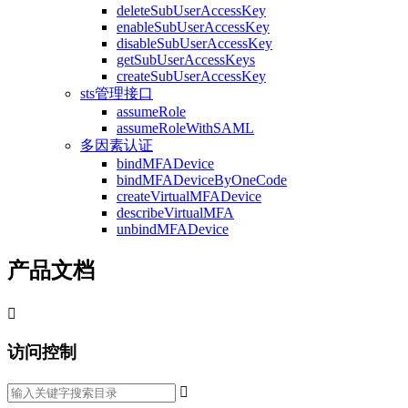
deleteSubUserAccessKey
enableSubUserAccessKey
disableSubUserAccessKey
getSubUserAccessKeys
createSubUserAccessKey
sts管理接口
assumeRole
assumeRoleWithSAML
多因素认证
bindMFADevice
bindMFADeviceByOneCode
createVirtualMFADevice
describeVirtualMFA
unbindMFADevice
产品文档

访问控制
