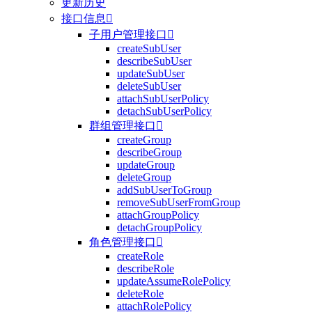
更新历史
接口信息

子用户管理接口

createSubUser
describeSubUser
updateSubUser
deleteSubUser
attachSubUserPolicy
detachSubUserPolicy
群组管理接口

createGroup
describeGroup
updateGroup
deleteGroup
addSubUserToGroup
removeSubUserFromGroup
attachGroupPolicy
detachGroupPolicy
角色管理接口

createRole
describeRole
updateAssumeRolePolicy
deleteRole
attachRolePolicy