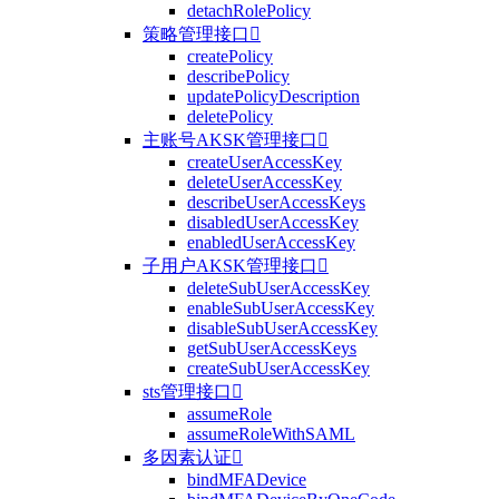
detachRolePolicy
策略管理接口

createPolicy
describePolicy
updatePolicyDescription
deletePolicy
主账号AKSK管理接口

createUserAccessKey
deleteUserAccessKey
describeUserAccessKeys
disabledUserAccessKey
enabledUserAccessKey
子用户AKSK管理接口

deleteSubUserAccessKey
enableSubUserAccessKey
disableSubUserAccessKey
getSubUserAccessKeys
createSubUserAccessKey
sts管理接口

assumeRole
assumeRoleWithSAML
多因素认证

bindMFADevice