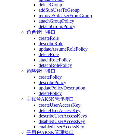
deleteGroup
addSubUserToGroup
removeSubUserFromGroup
attachGroupPolicy
detachGroupPolicy
角色管理接口
createRole
describeRole
updateAssumeRolePolicy
deleteRole
attachRolePolicy
detachRolePolicy
策略管理接口
createPolicy
describePolicy
updatePolicyDescription
deletePolicy
主账号AKSK管理接口
createUserAccessKey
deleteUserAccessKey
describeUserAccessKeys
disabledUserAccessKey
enabledUserAccessKey
子用户AKSK管理接口