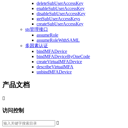
deleteSubUserAccessKey
enableSubUserAccessKey
disableSubUserAccessKey
getSubUserAccessKeys
createSubUserAccessKey
sts管理接口
assumeRole
assumeRoleWithSAML
多因素认证
bindMFADevice
bindMFADeviceByOneCode
createVirtualMFADevice
describeVirtualMFA
unbindMFADevice
产品文档

访问控制
