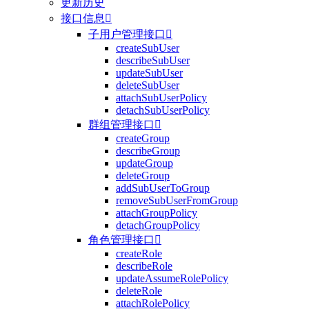
更新历史
接口信息

子用户管理接口

createSubUser
describeSubUser
updateSubUser
deleteSubUser
attachSubUserPolicy
detachSubUserPolicy
群组管理接口

createGroup
describeGroup
updateGroup
deleteGroup
addSubUserToGroup
removeSubUserFromGroup
attachGroupPolicy
detachGroupPolicy
角色管理接口

createRole
describeRole
updateAssumeRolePolicy
deleteRole
attachRolePolicy