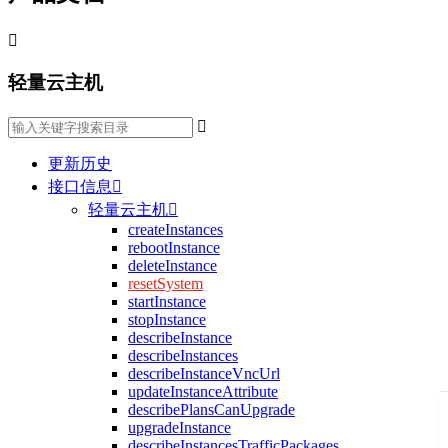

轻量云主机

更新历史
接口信息

轻量云主机

createInstances
rebootInstance
deleteInstance
resetSystem
startInstance
stopInstance
describeInstance
describeInstances
describeInstanceVncUrl
updateInstanceAttribute
describePlansCanUpgrade
upgradeInstance
describeInstancesTrafficPackages