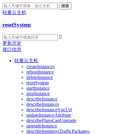
搜索
轻量云主机
resetSystem

更新历史
接口信息
轻量云主机
createInstances
rebootInstance
deleteInstance
resetSystem
startInstance
stopInstance
describeInstance
describeInstances
describeInstanceVncUrl
updateInstanceAttribute
describePlansCanUpgrade
upgradeInstance
describeInstancesTrafficPackages