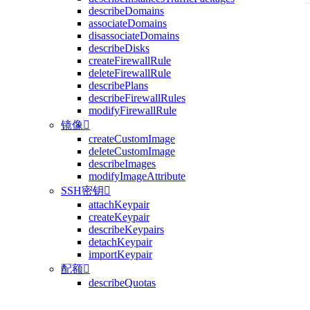
describeDomains
associateDomains
disassociateDomains
describeDisks
createFirewallRule
deleteFirewallRule
describePlans
describeFirewallRules
modifyFirewallRule
镜像

createCustomImage
deleteCustomImage
describeImages
modifyImageAttribute
SSH密钥

attachKeypair
createKeypair
describeKeypairs
detachKeypair
importKeypair
配额

describeQuotas