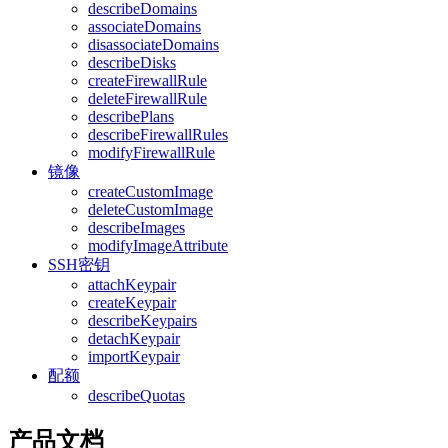
describeDomains
associateDomains
disassociateDomains
describeDisks
createFirewallRule
deleteFirewallRule
describePlans
describeFirewallRules
modifyFirewallRule
镜像
createCustomImage
deleteCustomImage
describeImages
modifyImageAttribute
SSH密钥
attachKeypair
createKeypair
describeKeypairs
detachKeypair
importKeypair
配额
describeQuotas
产品文档