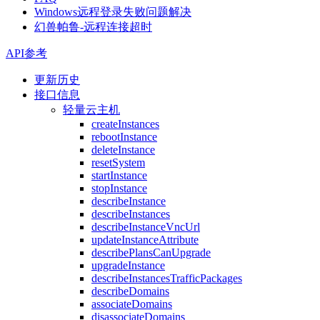
Windows远程登录失败问题解决
幻兽帕鲁-远程连接超时
API参考
更新历史
接口信息
轻量云主机
createInstances
rebootInstance
deleteInstance
resetSystem
startInstance
stopInstance
describeInstance
describeInstances
describeInstanceVncUrl
updateInstanceAttribute
describePlansCanUpgrade
upgradeInstance
describeInstancesTrafficPackages
describeDomains
associateDomains
disassociateDomains