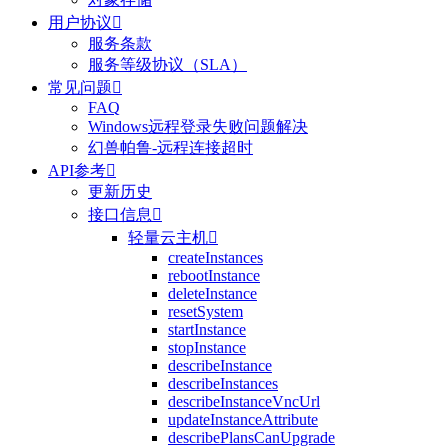
用户协议

服务条款
服务等级协议（SLA）
常见问题

FAQ
Windows远程登录失败问题解决
幻兽帕鲁-远程连接超时
API参考

更新历史
接口信息

轻量云主机

createInstances
rebootInstance
deleteInstance
resetSystem
startInstance
stopInstance
describeInstance
describeInstances
describeInstanceVncUrl
updateInstanceAttribute
describePlansCanUpgrade