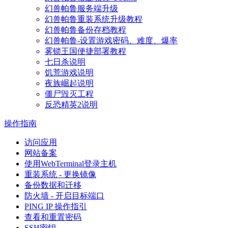
幻兽帕鲁服务端升级
幻兽帕鲁重装系统升级教程
幻兽帕鲁备份存档教程
幻兽帕鲁-设置游戏密码、难度、爆率
雾锁王国便捷部署教程
七日杀说明
饥荒游戏说明
夜族崛起说明
僵尸毁灭工程
反恐精英2说明
操作指南
访问应用
网站备案
使用WebTerminal登录主机
重装系统 - 更换镜像
备份数据和迁移
防火墙 - 开启目标端口
PING IP 操作指引
查看和重置密码
SSH密钥