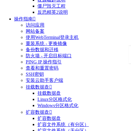
僵尸毁灭工程
反恐精英2说明
操作指南

访问应用
网站备案
使用WebTerminal登录主机
重装系统 - 更换镜像
备份数据和迁移
防火墙 - 开启目标端口
PING IP 操作指引
查看和重置密码
SSH密钥
安装云助手客户端
挂载数据盘

挂载数据盘
Linux分区格式化
Windows分区格式化
扩容数据盘

扩容数据盘
扩容文件系统（有分区）
扩容文件系统（无分区）