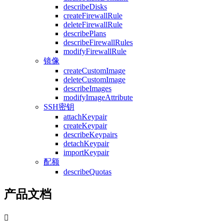
describeDisks
createFirewallRule
deleteFirewallRule
describePlans
describeFirewallRules
modifyFirewallRule
镜像
createCustomImage
deleteCustomImage
describeImages
modifyImageAttribute
SSH密钥
attachKeypair
createKeypair
describeKeypairs
detachKeypair
importKeypair
配额
describeQuotas
产品文档
