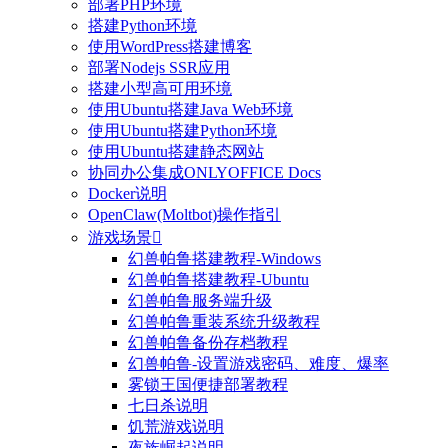
部署PHP环境
搭建Python环境
使用WordPress搭建博客
部署Nodejs SSR应用
搭建小型高可用环境
使用Ubuntu搭建Java Web环境
使用Ubuntu搭建Python环境
使用Ubuntu搭建静态网站
协同办公集成ONLYOFFICE Docs
Docker说明
OpenClaw(Moltbot)操作指引
游戏场景

幻兽帕鲁搭建教程-Windows
幻兽帕鲁搭建教程-Ubuntu
幻兽帕鲁服务端升级
幻兽帕鲁重装系统升级教程
幻兽帕鲁备份存档教程
幻兽帕鲁-设置游戏密码、难度、爆率
雾锁王国便捷部署教程
七日杀说明
饥荒游戏说明
夜族崛起说明