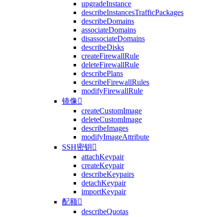
upgradeInstance
describeInstancesTrafficPackages
describeDomains
associateDomains
disassociateDomains
describeDisks
createFirewallRule
deleteFirewallRule
describePlans
describeFirewallRules
modifyFirewallRule
镜像

createCustomImage
deleteCustomImage
describeImages
modifyImageAttribute
SSH密钥

attachKeypair
createKeypair
describeKeypairs
detachKeypair
importKeypair
配额

describeQuotas