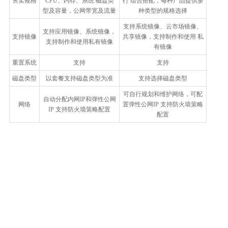
售卖规格
CPU、内存、系统 磁盘类
行 组合搭配，每种产品提供多
型及容量，公网带宽及流量
种类型的规格选择
支持系统镜像、云市场镜像、
支持应用镜像、系统镜像，
支持镜像
共享镜像，支持制作和使用 私
支持制作和使用私有镜像
有镜像
重置系统
支持
支持
磁盘类型
以套餐支持磁盘类型为准
支持选择磁盘类型
可自行规划和维护网络，可配
自动分配内网IP和弹性公网
网络
置弹性公网IP 支持防火墙策略
IP 支持防火墙策略配置
配置