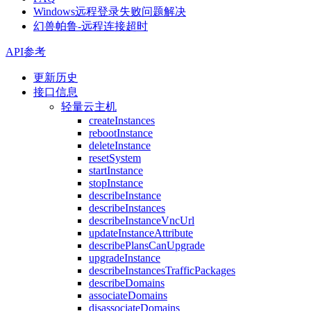
Windows远程登录失败问题解决
幻兽帕鲁-远程连接超时
API参考
更新历史
接口信息
轻量云主机
createInstances
rebootInstance
deleteInstance
resetSystem
startInstance
stopInstance
describeInstance
describeInstances
describeInstanceVncUrl
updateInstanceAttribute
describePlansCanUpgrade
upgradeInstance
describeInstancesTrafficPackages
describeDomains
associateDomains
disassociateDomains