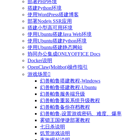
部署PHP环境
搭建Python环境
使用WordPress搭建博客
部署Nodejs SSR应用
搭建小型高可用环境
使用Ubuntu搭建Java Web环境
使用Ubuntu搭建Python环境
使用Ubuntu搭建静态网站
协同办公集成ONLYOFFICE Docs
Docker说明
OpenClaw(Moltbot)操作指引
游戏场景

幻兽帕鲁搭建教程-Windows
幻兽帕鲁搭建教程-Ubuntu
幻兽帕鲁服务端升级
幻兽帕鲁重装系统升级教程
幻兽帕鲁备份存档教程
幻兽帕鲁-设置游戏密码、难度、爆率
雾锁王国便捷部署教程
七日杀说明
饥荒游戏说明
夜族崛起说明