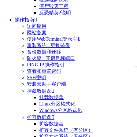
僵尸毁灭工程
反恐精英2说明
操作指南

访问应用
网站备案
使用WebTerminal登录主机
重装系统 - 更换镜像
备份数据和迁移
防火墙 - 开启目标端口
PING IP 操作指引
查看和重置密码
SSH密钥
安装云助手客户端
挂载数据盘

挂载数据盘
Linux分区格式化
Windows分区格式化
扩容数据盘

扩容数据盘
扩容文件系统（有分区）
扩容文件系统（无分区）