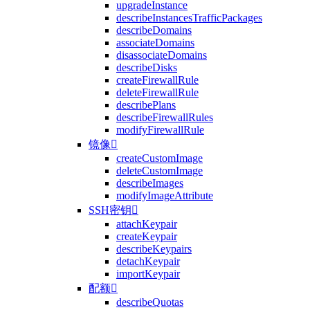
upgradeInstance
describeInstancesTrafficPackages
describeDomains
associateDomains
disassociateDomains
describeDisks
createFirewallRule
deleteFirewallRule
describePlans
describeFirewallRules
modifyFirewallRule
镜像

createCustomImage
deleteCustomImage
describeImages
modifyImageAttribute
SSH密钥

attachKeypair
createKeypair
describeKeypairs
detachKeypair
importKeypair
配额

describeQuotas