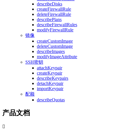
describeDisks
createFirewallRule
deleteFirewallRule
describePlans
describeFirewallRules
modifyFirewallRule
镜像
createCustomImage
deleteCustomImage
describeImages
modifyImageAttribute
SSH密钥
attachKeypair
createKeypair
describeKeypairs
detachKeypair
importKeypair
配额
describeQuotas
产品文档
