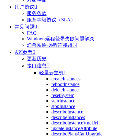
用户协议

服务条款
服务等级协议（SLA）
常见问题

FAQ
Windows远程登录失败问题解决
幻兽帕鲁-远程连接超时
API参考

更新历史
接口信息

轻量云主机

createInstances
rebootInstance
deleteInstance
resetSystem
startInstance
stopInstance
describeInstance
describeInstances
describeInstanceVncUrl
updateInstanceAttribute
describePlansCanUpgrade