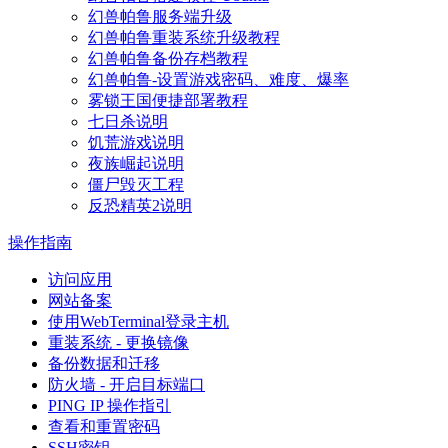
幻兽帕鲁服务端升级
幻兽帕鲁重装系统升级教程
幻兽帕鲁备份存档教程
幻兽帕鲁-设置游戏密码、难度、爆率
雾锁王国便捷部署教程
七日杀说明
饥荒游戏说明
夜族崛起说明
僵尸毁灭工程
反恐精英2说明
操作指南
访问应用
网站备案
使用WebTerminal登录主机
重装系统 - 更换镜像
备份数据和迁移
防火墙 - 开启目标端口
PING IP 操作指引
查看和重置密码
SSH密钥