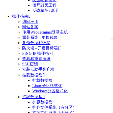
僵尸毁灭工程
反恐精英2说明
操作指南

访问应用
网站备案
使用WebTerminal登录主机
重装系统 - 更换镜像
备份数据和迁移
防火墙 - 开启目标端口
PING IP 操作指引
查看和重置密码
SSH密钥
安装云助手客户端
挂载数据盘

挂载数据盘
Linux分区格式化
Windows分区格式化
扩容数据盘

扩容数据盘
扩容文件系统（有分区）
扩容文件系统（无分区）