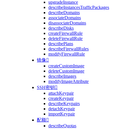
upgradeInstance
describeInstancesTrafficPackages
describeDomains
associateDomains
disassociateDomains
describeDisks
createFirewallRule
deleteFirewallRule
describePlans
describeFirewallRules
modifyFirewallRule
镜像

createCustomImage
deleteCustomImage
describeImages
modifyImageAttribute
SSH密钥

attachKeypair
createKeypair
describeKeypairs
detachKeypair
importKeypair
配额

describeQuotas