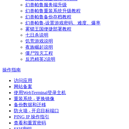
幻兽帕鲁服务端升级
幻兽帕鲁重装系统升级教程
幻兽帕鲁备份存档教程
幻兽帕鲁-设置游戏密码、难度、爆率
雾锁王国便捷部署教程
七日杀说明
饥荒游戏说明
夜族崛起说明
僵尸毁灭工程
反恐精英2说明
操作指南
访问应用
网站备案
使用WebTerminal登录主机
重装系统 - 更换镜像
备份数据和迁移
防火墙 - 开启目标端口
PING IP 操作指引
查看和重置密码
SSH密钥