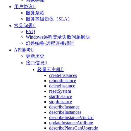
用户协议

服务条款
服务等级协议（SLA）
常见问题

FAQ
Windows远程登录失败问题解决
幻兽帕鲁-远程连接超时
API参考

更新历史
接口信息

轻量云主机

createInstances
rebootInstance
deleteInstance
resetSystem
startInstance
stopInstance
describeInstance
describeInstances
describeInstanceVncUrl
updateInstanceAttribute
describePlansCanUpgrade