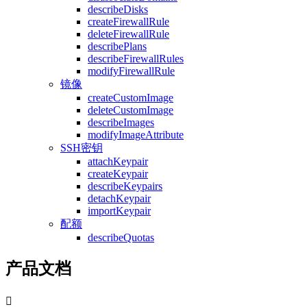
describeDisks
createFirewallRule
deleteFirewallRule
describePlans
describeFirewallRules
modifyFirewallRule
镜像
createCustomImage
deleteCustomImage
describeImages
modifyImageAttribute
SSH密钥
attachKeypair
createKeypair
describeKeypairs
detachKeypair
importKeypair
配额
describeQuotas
产品文档
