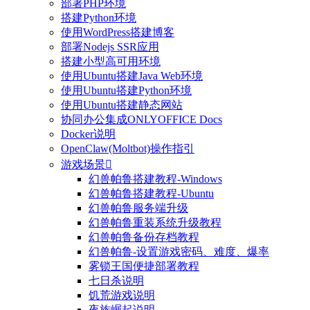
部署PHP环境
搭建Python环境
使用WordPress搭建博客
部署Nodejs SSR应用
搭建小型高可用环境
使用Ubuntu搭建Java Web环境
使用Ubuntu搭建Python环境
使用Ubuntu搭建静态网站
协同办公集成ONLYOFFICE Docs
Docker说明
OpenClaw(Moltbot)操作指引
游戏场景

幻兽帕鲁搭建教程-Windows
幻兽帕鲁搭建教程-Ubuntu
幻兽帕鲁服务端升级
幻兽帕鲁重装系统升级教程
幻兽帕鲁备份存档教程
幻兽帕鲁-设置游戏密码、难度、爆率
雾锁王国便捷部署教程
七日杀说明
饥荒游戏说明
夜族崛起说明