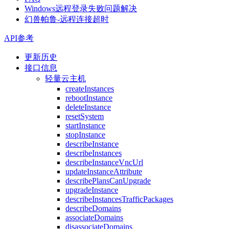
Windows远程登录失败问题解决
幻兽帕鲁-远程连接超时
API参考
更新历史
接口信息
轻量云主机
createInstances
rebootInstance
deleteInstance
resetSystem
startInstance
stopInstance
describeInstance
describeInstances
describeInstanceVncUrl
updateInstanceAttribute
describePlansCanUpgrade
upgradeInstance
describeInstancesTrafficPackages
describeDomains
associateDomains
disassociateDomains