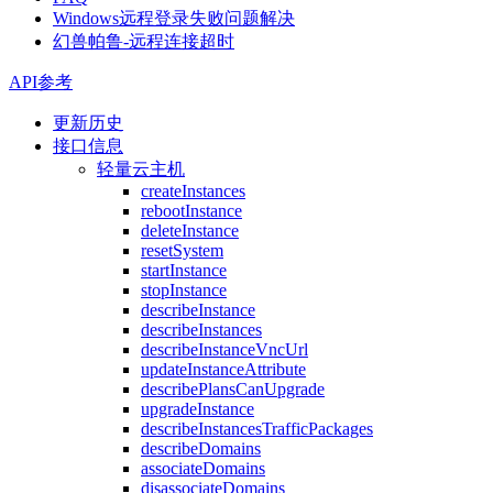
Windows远程登录失败问题解决
幻兽帕鲁-远程连接超时
API参考
更新历史
接口信息
轻量云主机
createInstances
rebootInstance
deleteInstance
resetSystem
startInstance
stopInstance
describeInstance
describeInstances
describeInstanceVncUrl
updateInstanceAttribute
describePlansCanUpgrade
upgradeInstance
describeInstancesTrafficPackages
describeDomains
associateDomains
disassociateDomains