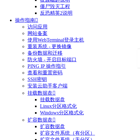
僵尸毁灭工程
反恐精英2说明
操作指南

访问应用
网站备案
使用WebTerminal登录主机
重装系统 - 更换镜像
备份数据和迁移
防火墙 - 开启目标端口
PING IP 操作指引
查看和重置密码
SSH密钥
安装云助手客户端
挂载数据盘

挂载数据盘
Linux分区格式化
Windows分区格式化
扩容数据盘

扩容数据盘
扩容文件系统（有分区）
扩容文件系统（无分区）