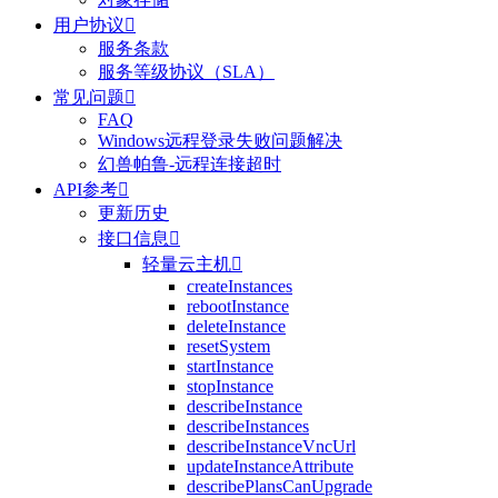
用户协议

服务条款
服务等级协议（SLA）
常见问题

FAQ
Windows远程登录失败问题解决
幻兽帕鲁-远程连接超时
API参考

更新历史
接口信息

轻量云主机

createInstances
rebootInstance
deleteInstance
resetSystem
startInstance
stopInstance
describeInstance
describeInstances
describeInstanceVncUrl
updateInstanceAttribute
describePlansCanUpgrade