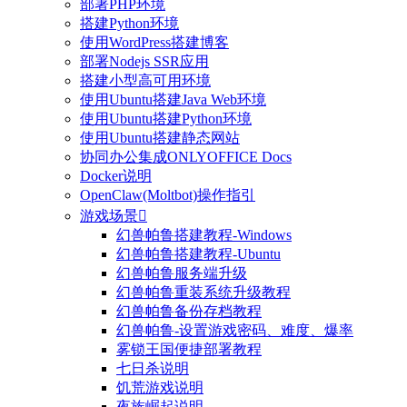
部署PHP环境
搭建Python环境
使用WordPress搭建博客
部署Nodejs SSR应用
搭建小型高可用环境
使用Ubuntu搭建Java Web环境
使用Ubuntu搭建Python环境
使用Ubuntu搭建静态网站
协同办公集成ONLYOFFICE Docs
Docker说明
OpenClaw(Moltbot)操作指引
游戏场景

幻兽帕鲁搭建教程-Windows
幻兽帕鲁搭建教程-Ubuntu
幻兽帕鲁服务端升级
幻兽帕鲁重装系统升级教程
幻兽帕鲁备份存档教程
幻兽帕鲁-设置游戏密码、难度、爆率
雾锁王国便捷部署教程
七日杀说明
饥荒游戏说明
夜族崛起说明