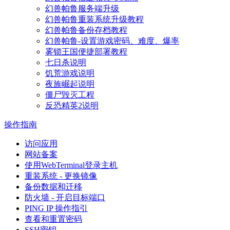
幻兽帕鲁服务端升级
幻兽帕鲁重装系统升级教程
幻兽帕鲁备份存档教程
幻兽帕鲁-设置游戏密码、难度、爆率
雾锁王国便捷部署教程
七日杀说明
饥荒游戏说明
夜族崛起说明
僵尸毁灭工程
反恐精英2说明
操作指南
访问应用
网站备案
使用WebTerminal登录主机
重装系统 - 更换镜像
备份数据和迁移
防火墙 - 开启目标端口
PING IP 操作指引
查看和重置密码
SSH密钥