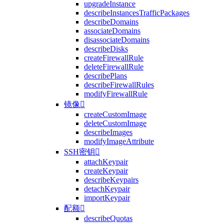
upgradeInstance
describeInstancesTrafficPackages
describeDomains
associateDomains
disassociateDomains
describeDisks
createFirewallRule
deleteFirewallRule
describePlans
describeFirewallRules
modifyFirewallRule
镜像

createCustomImage
deleteCustomImage
describeImages
modifyImageAttribute
SSH密钥

attachKeypair
createKeypair
describeKeypairs
detachKeypair
importKeypair
配额

describeQuotas