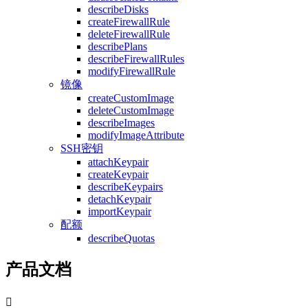
describeDisks
createFirewallRule
deleteFirewallRule
describePlans
describeFirewallRules
modifyFirewallRule
镜像
createCustomImage
deleteCustomImage
describeImages
modifyImageAttribute
SSH密钥
attachKeypair
createKeypair
describeKeypairs
detachKeypair
importKeypair
配额
describeQuotas
产品文档
