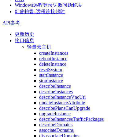
Windows远程登录失败问题解决
幻兽帕鲁-远程连接超时
API参考
更新历史
接口信息
轻量云主机
createInstances
rebootInstance
deleteInstance
resetSystem
startInstance
stopInstance
describeInstance
describeInstances
describeInstanceVncUrl
updateInstanceAttribute
describePlansCanUpgrade
upgradeInstance
describeInstancesTrafficPackages
describeDomains
associateDomains
disassociateDomains