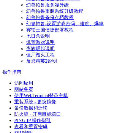
幻兽帕鲁服务端升级
幻兽帕鲁重装系统升级教程
幻兽帕鲁备份存档教程
幻兽帕鲁-设置游戏密码、难度、爆率
雾锁王国便捷部署教程
七日杀说明
饥荒游戏说明
夜族崛起说明
僵尸毁灭工程
反恐精英2说明
操作指南
访问应用
网站备案
使用WebTerminal登录主机
重装系统 - 更换镜像
备份数据和迁移
防火墙 - 开启目标端口
PING IP 操作指引
查看和重置密码
SSH密钥