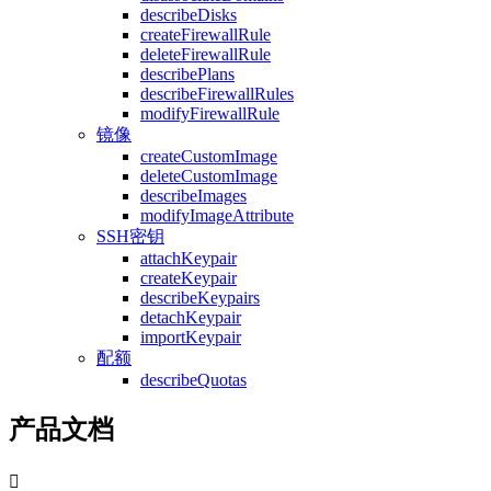
describeDisks
createFirewallRule
deleteFirewallRule
describePlans
describeFirewallRules
modifyFirewallRule
镜像
createCustomImage
deleteCustomImage
describeImages
modifyImageAttribute
SSH密钥
attachKeypair
createKeypair
describeKeypairs
detachKeypair
importKeypair
配额
describeQuotas
产品文档
